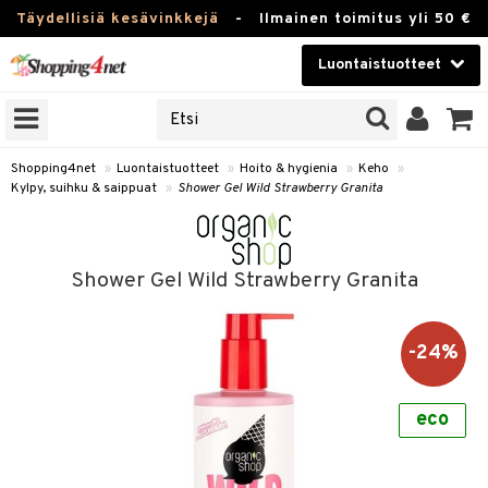
Täydellisiä kesävinkkejä
-
Ilmainen toimitus yli 50 €
Luontaistuotteet
ERKKEJÄ
Kauneudenhoito
JAT
UOTTEITA
Piilolinssit
Shopping4net
»
Luontaistuotteet
»
Hoito & hygienia
»
Keho
»
Kylpy, suihku & saippuat
»
Shower Gel Wild Strawberry Granita
Luontaistuotteet
silmät
Apteekki
suus
Shower Gel Wild Strawberry Granita
apot
Fitness
Koti & Sisustus
-24%
Lelut, Lapsi & Vauva
kkeet
eco
Tuotemerkkejä
otteet
ät & pähkinät
Kampanjat
iho & kynnet
en