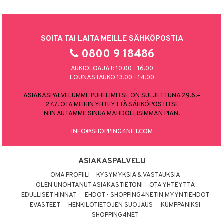
SOITA TAI LAITA MEILLE SÄHKÖPOSTIA
0800 9 18486
AUKIOLOAJAT: 10.00 - 16.00
LOUNASTAUKO 13.00 - 14.00
ASIAKASPALVELUMME PUHELIMITSE ON SULJETTUNA 29.6.–
27.7. OTA MEIHIN YHTEYTTÄ SÄHKÖPOSTITSE
NIIN AUTAMME SINUA MAHDOLLISIMMAN PIAN.
INFO@SHOPPING4NET.COM
ASIAKASPALVELU
OMA PROFIILI
KYSYMYKSIÄ & VASTAUKSIA
OLEN UNOHTANUT ASIAKASTIETONI
OTA YHTEYTTÄ
EDULLISET HINNAT
EHDOT - SHOPPING4NETIN MYYNTIEHDOT
EVÄSTEET
HENKILÖTIETOJEN SUOJAUS
KUMPPANIKSI
SHOPPING4NET