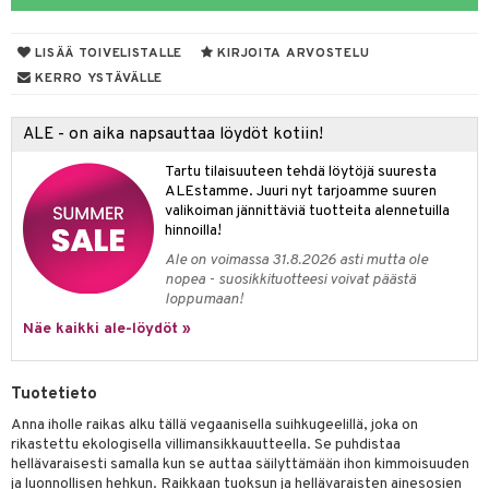
yt
LISÄÄ TOIVELISTALLE
KIRJOITA ARVOSTELU
talon kuorinta
KERRO YSTÄVÄLLE
talovoiteet
ALE - on aika napsauttaa löydöt kotiin!
iikka
Tartu tilaisuuteen tehdä löytöjä suuresta
let
akkauhset
ALEstamme. Juuri nyt tarjoamme suuren
valikoiman jännittäviä tuotteita alennetuilla
hampaat
hinnoilla!
mät
Ale on voimassa 31.8.2026 asti mutta ole
nopea - suosikkituotteesi voivat päästä
hdistaminen
loppumaan!
Näe kaikki ale-löydöt »
to
Tuotetieto
apot
Anna iholle raikas alku tällä vegaanisella suihkugeelillä, joka on
rikastettu ekologisella villimansikkauutteella. Se puhdistaa
t
nit &mineraalit
hanen
hellävaraisesti samalla kun se auttaa säilyttämään ihon kimmoisuuden
ja luonnollisen hehkun. Raikkaan tuoksun ja hellävaraisten ainesosien