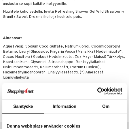
m
ansiosta se sopii kaikille ihotyypeille.
 lihakset
lisät
Huuhtele keho vedellä, levitä Refreshing Shower Gel Wild Strawberry
Granita Sweet Dreams iholle ja huuhtele pois.
udottaminen
 halu
ium
lisät
pot
tamiinit
s & imetys
sti käytettävät
n korvaaminen
Ainesosat
iot
lisät
rasvahapot
Aqua (Vesi), Sodium Coco-Sulfate, Natriumkloridi, Cocamidopropyl
 halu
ideriviinietikka
svahapot
i-intoleranssi
Betaine, Lauryl Glucoside, Fragaria Vesca (Mansikka) Hedelmäuute*,
Cocos Nucifera (Kookos) Hedelmäuute, Zea Mays (Maissi) Tärkkelys,
d
vuodet & PMS
Ksantaanikumi, Glyseriini, Sitruunahappo, Bentsyylialkoholi,
Natriumbentsoaatti, Kaliumsorbaatti, Parfum (Tuoksu),
verisuonet
ie
t
ood
Hexamethylindanopyran, Linalyyliasetaatti. (*) Ainesosat
luomuviljelystä
 terveydenhuoltoa
poltto
rolia alentavat
uolisto
rasvahapot
ta
Tuotenumero
inen
hiuspuu
ostuttimet
uutta säätelevät
Samtycke
Information
Om
HHSM4-QJ-400
t
riset rasvahapot
evitys
t
iini
 energiaa
nia vahvistavat
 & helpottava
 & K
Denna webbplats använder cookies
Suositut tuotteet