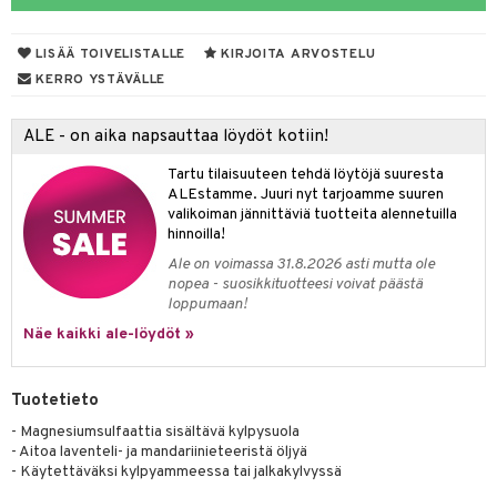
yt
LISÄÄ TOIVELISTALLE
KIRJOITA ARVOSTELU
talon kuorinta
KERRO YSTÄVÄLLE
talovoiteet
ALE - on aika napsauttaa löydöt kotiin!
iikka
Tartu tilaisuuteen tehdä löytöjä suuresta
let
akkauhset
ALEstamme. Juuri nyt tarjoamme suuren
valikoiman jännittäviä tuotteita alennetuilla
hampaat
hinnoilla!
mät
Ale on voimassa 31.8.2026 asti mutta ole
nopea - suosikkituotteesi voivat päästä
hdistaminen
loppumaan!
Näe kaikki ale-löydöt »
to
Tuotetieto
apot
- Magnesiumsulfaattia sisältävä kylpysuola
- Aitoa laventeli- ja mandariinieteeristä öljyä
t
nit &mineraalit
hanen
- Käytettäväksi kylpyammeessa tai jalkakylvyssä