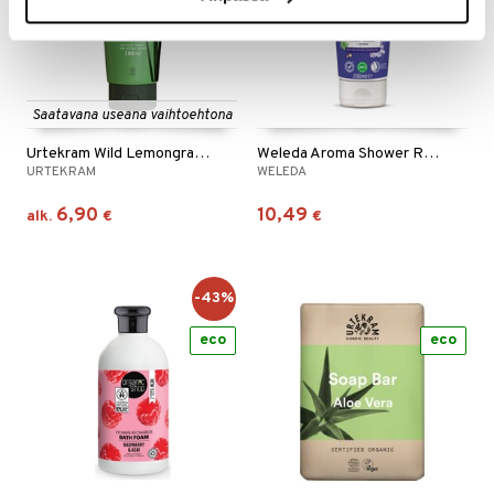
Saatavana useana vaihtoehtona
Urtekram Wild Lemongrass Body Wash
Weleda Aroma Shower Relax
URTEKRAM
WELEDA
6,90
10,49
alk.
€
€
-43%
eco
eco