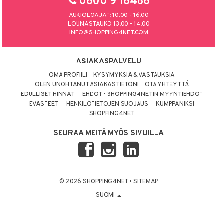
0800 9 18486
AUKIOLOAJAT: 10.00 - 16.00
LOUNASTAUKO 13.00 - 14.00
INFO@SHOPPING4NET.COM
ASIAKASPALVELU
OMA PROFIILI
KYSYMYKSIÄ & VASTAUKSIA
OLEN UNOHTANUT ASIAKASTIETONI
OTA YHTEYTTÄ
EDULLISET HINNAT
EHDOT - SHOPPING4NETIN MYYNTIEHDOT
EVÄSTEET
HENKILÖTIETOJEN SUOJAUS
KUMPPANIKSI
SHOPPING4NET
SEURAA MEITÄ MYÖS SIVUILLA
© 2026 SHOPPING4NET
•
SITEMAP
SUOMI