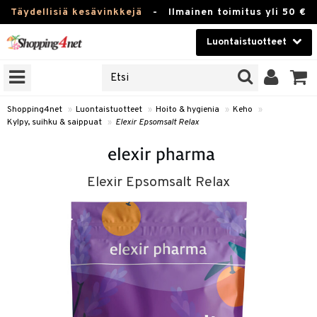
Täydellisiä kesävinkkejä
-
Ilmainen toimitus yli 50 €
Luontaistuotteet
ERKKEJÄ
Kauneudenhoito
JAT
UOTTEITA
Piilolinssit
Shopping4net
»
Luontaistuotteet
»
Hoito & hygienia
»
Keho
»
Kylpy, suihku & saippuat
»
Elexir Epsomsalt Relax
Luontaistuotteet
silmät
Apteekki
suus
Elexir Epsomsalt Relax
apot
Fitness
Koti & Sisustus
Lelut, Lapsi & Vauva
kkeet
Tuotemerkkejä
otteet
ät & pähkinät
Kampanjat
iho & kynnet
en