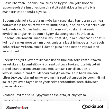
m
Elexir Pharman Epsomsuola Relax on kylpysuola, joka koostuu
epsomsuolasta (magnesiumsulfaatti) sekä aidosta laventeli- ja
 lihakset
lisät
mandariinieteerisestä öljystä.
udottaminen
 halu
ium
lisät
Epsomsuola, jota kutsutaan myös karvasuolaksi, tunnetaan sen ihoa
hoitavasta ja kosteuttavasta vaikutuksesta, ja se on arvostettu suola
pot
tamiinit
s & imetys
sti käytettävät
n korvaaminen
koko keholle. Suolaa kutsutaan "Epsomiksi", koska tämä suola
löydettiin Englannin Epsomin kylpyläkaupungissa 1600-luvulla.
iot
lisät
rasvahapot
Epsomsuola koostuu magnesiumsulfaatista, joka puolestaan koostuu
kolmesta alkuaineesta – magnesiumista, rikistä ja hapesta. Kun suola
 halu
ideriviinietikka
svahapot
i-intoleranssi
sekoitetaan veteen, suola liukenee ja näiden aineiden vapaat ionit
vapautuvat.
d
vuodet & PMS
verisuonet
ie
t
ood
Eteeriset öljyt tuovat mukanaan upean tuoksun sekä rentouttavan
vaikutuksen. Laventeliöljyllä on rentouttava tuoksu, jota käytetään
 terveydenhuoltoa
poltto
rolia alentavat
perinteisesti aromaterapiassa edistämään rauhallisuuden ja
levollisuuden tunnetta. Mandariiniöljyllä on makea ja hedelmäinen
uolisto
rasvahapot
ta
sitrustuoksu, joka antaa hyvinvoinnin ja rentoutumisen tunteen. Nämä
kaksi öljyä ovat täydellinen yhdistelmä rentoutumiseen aktiivisen
inen
hiuspuu
ostuttimet
uutta säätelevät
päivän jälkeen.
t
riset rasvahapot
evitys
t
iini
Voidaan käyttää sekä kylpyammeessa että jalkakylvyssä.
Käyttö
: Liuota suola lämpimään juoksevaan veteen kosteuttavaa ja
 energiaa
nia vahvistavat
 & helpottava
 & K
rentouttavaa kylpyä varten. Kylpyyn suositellaan noin 200 g