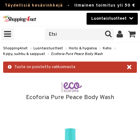
Täydellisiä kesävinkkejä
-
Ilmainen toimitus yli 50 €
Luontaistuotteet
ERKKEJÄ
Kauneudenhoito
JAT
UOTTEITA
Piilolinssit
Shopping4net
»
Luontaistuotteet
»
Hoito & hygienia
»
Keho
»
Kylpy, suihku & saippuat
»
Ecoforia Pure Peace Body Wash
Luontaistuotteet
silmät
×
Tuote on poistettu valikoimasta
Apteekki
suus
apot
Fitness
Koti & Sisustus
Ecoforia Pure Peace Body Wash
Lelut, Lapsi & Vauva
kkeet
Tuotemerkkejä
otteet
ät & pähkinät
Kampanjat
iho & kynnet
en