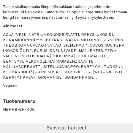
Tunne sisäinen rauha lämpimän suklaan tuoksun ja pehmeiden
yt
kookosnuottien avulla. Tämä suihkusaippua auttaa sinua hidastamaan,
hengittämään syvään ja palauttamaan yhteyden nykyhetkeen.
talon kuorinta
Ainesosat
talovoiteet
AQUA (VESI), NATRIUMKOKOSULFAATTI, DEKYGLUKOSIDI,
iikka
KOKAMIDOPROPYYLIBETAANI, NATRIUMKLORIDI, GLYSERIINI,
THEOBROMA CACAO (KAKAO) SIEMENVOI*, COCOS NUCIFERA
let
akkauhset
(KOKOS)ÖLJY*, RUBUS IDAEUS (VADELMA) LEHTIUUTEWH,
VACCINIUM VITIS-IDAEA (PUOLUKKA) HEDELMÄUUTE,
hampaat
BENTSYYLIALKOHOLI, NATRIUMBENZOAATTI,
KALIUMSORBAATTI, SITRUUNAHAPPO, PARFYYMI (TUOKSU),
mät
KOUMARIINI. (*) – AINESOSAT LUOMUVILJELY. (WH) – VILLISTI
KERÄTYT KASVIT ORGAANISET JOHDANNAISET.
hdistaminen
Vegaani
Tuotenumero
to
HEPPB-EH-400
apot
t
nit &mineraalit
hanen
Suositut tuotteet