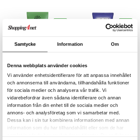
m
 lihakset
lisät
eco
eco
udottaminen
 halu
ium
lisät
pot
tamiinit
s & imetys
sti käytettävät
n korvaaminen
Samtycke
Information
Om
iot
lisät
rasvahapot
 halu
ideriviinietikka
svahapot
i-intoleranssi
Saatavana useana vaihtoehtona
Denna webbplats använder cookies
d
vuodet & PMS
Urtekram Wild Lemongrass Body Wash
Weleda Aroma Shower Relax
Vi använder enhetsidentifierare för att anpassa innehållet
verisuonet
ie
t
ood
URTEKRAM
WELEDA
och annonserna till användarna, tillhandahålla funktioner
 terveydenhuoltoa
poltto
rolia alentavat
för sociala medier och analysera vår trafik. Vi
6,90
10,49
alk.
€
€
vidarebefordrar även sådana identifierare och annan
uolisto
rasvahapot
ta
information från din enhet till de sociala medier och
inen
hiuspuu
ostuttimet
uutta säätelevät
annons- och analysföretag som vi samarbetar med.
-43%
Dessa kan i sin tur kombinera informationen med annan
t
riset rasvahapot
evitys
t
iini
eco
eco
information som du har tillhandahållit eller som de har
 energiaa
nia vahvistavat
 & helpottava
 & K
samlat in när du har använt deras tjänster. Du godkänner