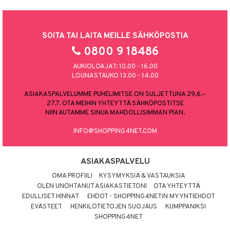
SOITA TAI LAITA MEILLE SÄHKÖPOSTIA
0800 9 18486
AUKIOLOAJAT: 10.00 - 16.00
LOUNASTAUKO 13.00 - 14.00
ASIAKASPALVELUMME PUHELIMITSE ON SULJETTUNA 29.6.–
27.7. OTA MEIHIN YHTEYTTÄ SÄHKÖPOSTITSE
NIIN AUTAMME SINUA MAHDOLLISIMMAN PIAN.
INFO@SHOPPING4NET.COM
ASIAKASPALVELU
OMA PROFIILI
KYSYMYKSIÄ & VASTAUKSIA
OLEN UNOHTANUT ASIAKASTIETONI
OTA YHTEYTTÄ
EDULLISET HINNAT
EHDOT - SHOPPING4NETIN MYYNTIEHDOT
EVÄSTEET
HENKILÖTIETOJEN SUOJAUS
KUMPPANIKSI
SHOPPING4NET