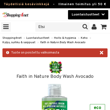
Täydellisiä kesävinkkejä
-
Ilmainen toimitus yli 50 €
Luontaistuotteet
ERKKEJÄ
Kauneudenhoito
JAT
UOTTEITA
Piilolinssit
Shopping4net
»
Luontaistuotteet
»
Hoito & hygienia
»
Keho
»
Kylpy, suihku & saippuat
»
Faith in Nature Body Wash Avocado
Luontaistuotteet
silmät
×
Tuote on poistettu valikoimasta
Apteekki
suus
apot
Fitness
Koti & Sisustus
Faith in Nature Body Wash Avocado
Lelut, Lapsi & Vauva
kkeet
Tuotemerkkejä
otteet
ät & pähkinät
Kampanjat
eco
iho & kynnet
en