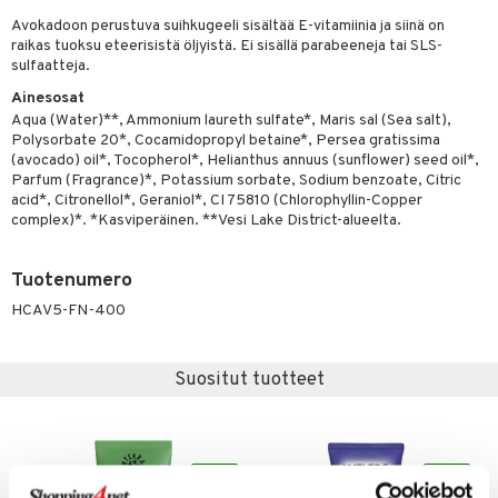
Avokadoon perustuva suihkugeeli sisältää E-vitamiinia ja siinä on
yt
raikas tuoksu eteerisistä öljyistä. Ei sisällä parabeeneja tai SLS-
sulfaatteja.
talon kuorinta
Ainesosat
talovoiteet
Aqua (Water)**, Ammonium laureth sulfate*, Maris sal (Sea salt),
Polysorbate 20*, Cocamidopropyl betaine*, Persea gratissima
iikka
(avocado) oil*, Tocopherol*, Helianthus annuus (sunflower) seed oil*,
Parfum (Fragrance)*, Potassium sorbate, Sodium benzoate, Citric
let
akkauhset
acid*, Citronellol*, Geraniol*, CI 75810 (Chlorophyllin-Copper
complex)*. *Kasviperäinen. **Vesi Lake District-alueelta.
hampaat
mät
Tuotenumero
hdistaminen
HCAV5-FN-400
Suositut tuotteet
to
apot
t
nit &mineraalit
hanen
eco
eco