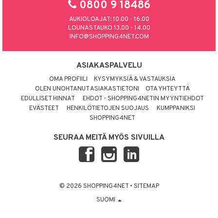
0800 9 18486
AUKIOLOAJAT: 10.00 - 16.00
LOUNASTAUKO 13.00 - 14.00
INFO@SHOPPING4NET.COM
ASIAKASPALVELU
OMA PROFIILI
KYSYMYKSIÄ & VASTAUKSIA
OLEN UNOHTANUT ASIAKASTIETONI
OTA YHTEYTTÄ
EDULLISET HINNAT
EHDOT - SHOPPING4NETIN MYYNTIEHDOT
EVÄSTEET
HENKILÖTIETOJEN SUOJAUS
KUMPPANIKSI
SHOPPING4NET
SEURAA MEITÄ MYÖS SIVUILLA
© 2026 SHOPPING4NET
•
SITEMAP
SUOMI