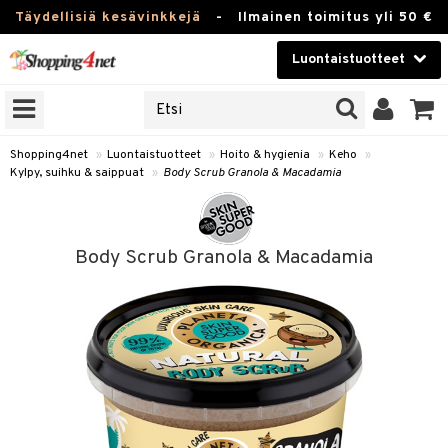
Täydellisiä kesävinkkejä
-
Ilmainen toimitus yli 50 €
Luontaistuotteet
ERKKEJÄ
Kauneudenhoito
JAT
UOTTEITA
Piilolinssit
Shopping4net
»
Luontaistuotteet
»
Hoito & hygienia
»
Keho
»
Kylpy, suihku & saippuat
»
Body Scrub Granola & Macadamia
Luontaistuotteet
silmät
Apteekki
suus
Body Scrub Granola & Macadamia
apot
Fitness
Koti & Sisustus
Lelut, Lapsi & Vauva
kkeet
Tuotemerkkejä
otteet
ät & pähkinät
Kampanjat
iho & kynnet
en