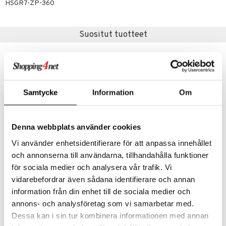
m
HSGR7-ZP-360
 lihakset
lisät
Suositut tuotteet
udottaminen
 halu
ium
lisät
pot
tamiinit
s & imetys
sti käytettävät
n korvaaminen
iot
lisät
rasvahapot
eco
eco
 halu
ideriviinietikka
svahapot
i-intoleranssi
Samtycke
Information
Om
d
vuodet & PMS
verisuonet
ie
t
ood
Denna webbplats använder cookies
 terveydenhuoltoa
poltto
rolia alentavat
Vi använder enhetsidentifierare för att anpassa innehållet
Saatavana useana vaihtoehtona
och annonserna till användarna, tillhandahålla funktioner
uolisto
rasvahapot
ta
Urtekram Wild Lemongrass Body Wash
Weleda Aroma Shower Relax
för sociala medier och analysera vår trafik. Vi
URTEKRAM
WELEDA
inen
hiuspuu
ostuttimet
uutta säätelevät
vidarebefordrar även sådana identifierare och annan
6,90
10,49
information från din enhet till de sociala medier och
alk.
€
€
t
riset rasvahapot
evitys
t
iini
annons- och analysföretag som vi samarbetar med.
 energiaa
nia vahvistavat
 & helpottava
 & K
Dessa kan i sin tur kombinera informationen med annan