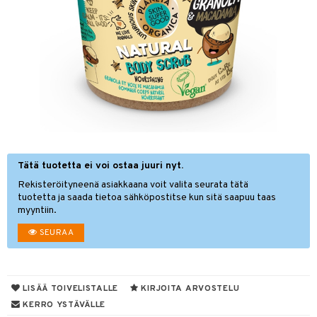
hygienia
& leivonta
 & pigmentti
t
t
osuoja
ersun-tuotteet
s
lisät
tuotteet
inkovoiteet
usaineet
en hoito
let
et & liemet
nhoito
koistuotteet
tuotteet
toaineet
Tätä tuotetta ei voi ostaa juuri nyt.
rasva
 jalat
Rekisteröityneenä asiakkaana voit valita seurata tätä
mpoot
kojen hoito
ä- & siementahnoja
en hoito
tuotetta ja saada tietoa sähköpostitse kun sitä saapuu taas
myyntiin.
ien hoito
koistuotteet
t
SEURAA
t tarvikkeet
ranajotuotteet
dorantit
od
distaminen
koistuotteet
s
mänympärysvoiteet
eriset öljyt
LISÄÄ TOIVELISTALLE
KIRJOITA ARVOSTELU
KERRO YSTÄVÄLLE
teet
py, suihku & saippuat