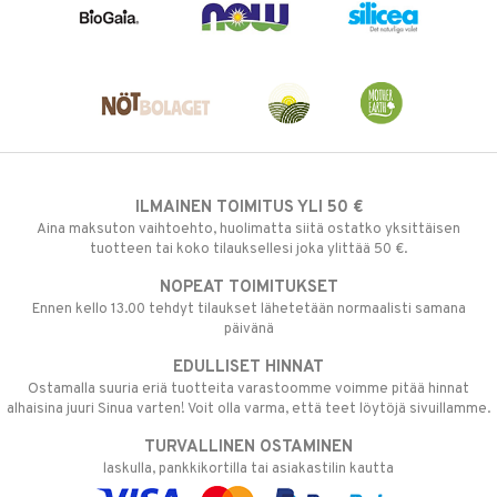
ILMAINEN TOIMITUS YLI 50 €
Aina maksuton vaihtoehto, huolimatta siitä ostatko yksittäisen
tuotteen tai koko tilauksellesi joka ylittää 50 €.
NOPEAT TOIMITUKSET
Ennen kello 13.00 tehdyt tilaukset lähetetään normaalisti samana
päivänä
EDULLISET HINNAT
Ostamalla suuria eriä tuotteita varastoomme voimme pitää hinnat
alhaisina juuri Sinua varten! Voit olla varma, että teet löytöjä sivuillamme.
TURVALLINEN OSTAMINEN
laskulla, pankkikortilla tai asiakastilin kautta