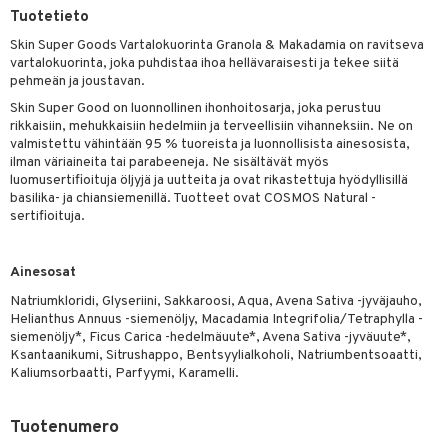
Tuotetieto
yt
Skin Super Goods Vartalokuorinta Granola & Makadamia on ravitseva
talon kuorinta
vartalokuorinta, joka puhdistaa ihoa hellävaraisesti ja tekee siitä
pehmeän ja joustavan.
talovoiteet
Skin Super Good on luonnollinen ihonhoitosarja, joka perustuu
rikkaisiin, mehukkaisiin hedelmiin ja terveellisiin vihanneksiin. Ne on
iikka
valmistettu vähintään 95 % tuoreista ja luonnollisista ainesosista,
ilman väriaineita tai parabeeneja. Ne sisältävät myös
let
akkauhset
luomusertifioituja öljyjä ja uutteita ja ovat rikastettuja hyödyllisillä
basilika- ja chiansiemenillä. Tuotteet ovat COSMOS Natural -
hampaat
sertifioituja.
mät
Ainesosat
hdistaminen
Natriumkloridi, Glyseriini, Sakkaroosi, Aqua, Avena Sativa -jyväjauho,
Helianthus Annuus -siemenöljy, Macadamia Integrifolia/Tetraphylla -
siemenöljy*, Ficus Carica -hedelmäuute*, Avena Sativa -jyväuute*,
to
Ksantaanikumi, Sitrushappo, Bentsyylialkoholi, Natriumbentsoaatti,
Kaliumsorbaatti, Parfyymi, Karamelli.
apot
t
nit &mineraalit
hanen
Tuotenumero