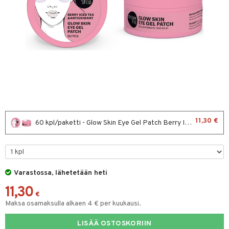
hygienia
& leivonta
 & pigmentti
t
t
osuoja
ersun-tuotteet
s
lisät
tuotteet
inkovoiteet
usaineet
en hoito
let
et & liemet
nhoito
koistuotteet
tuotteet
toaineet
rasva
 jalat
11,30 €
60 kpl/paketti - Glow Skin Eye Gel Patch Berry Iced tea
mpoot
kojen hoito
ä- & siementahnoja
en hoito
ien hoito
koistuotteet
t
t tarvikkeet
Varastossa, lähetetään heti
ranajotuotteet
od
11,30
distaminen
s
€
Maksa osamaksulla alkaen 4 € per kuukausi.
lmänympärysvoiteet
LISÄÄ OSTOSKORIIN
teet