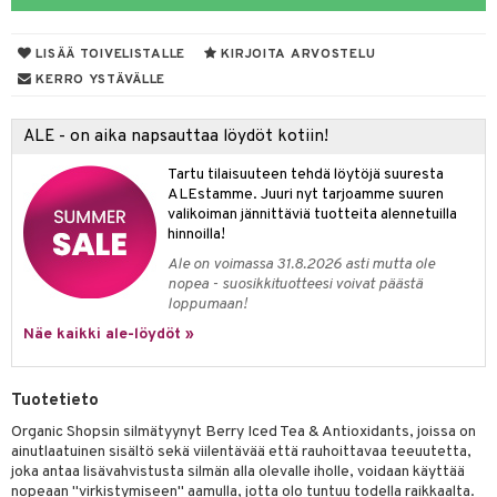
LISÄÄ TOIVELISTALLE
KIRJOITA ARVOSTELU
dorantit
iikka
KERRO YSTÄVÄLLE
koistuotteet
let
akkauhset
ALE - on aika napsauttaa löydöt kotiin!
eriset öljyt
hampaat
Tartu tilaisuuteen tehdä löytöjä suuresta
py, suihku & saippuat
mät
ALEstamme. Juuri nyt tarjoamme suuren
valikoiman jännittäviä tuotteita alennetuilla
yt
hdistaminen
hinnoilla!
talon kuorinta
Ale on voimassa 31.8.2026 asti mutta ole
nopea - suosikkituotteesi voivat päästä
talovoiteet
loppumaan!
to
Näe kaikki ale-löydöt »
apot
t
nit &mineraalit
hanen
Tuotetieto
m
Organic Shopsin silmätyynyt Berry Iced Tea & Antioxidants, joissa on
ainutlaatuinen sisältö sekä viilentävää että rauhoittavaa teeuutetta,
 lihakset
lisät
joka antaa lisävahvistusta silmän alla olevalle iholle, voidaan käyttää
nopeaan "virkistymiseen" aamulla, jotta olo tuntuu todella raikkaalta.