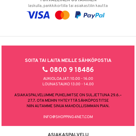
TURVALLINEN OSTAMINEN
laskulla, pankkikortilla tai asiakastilin kautta
SOITA TAI LAITA MEILLE SÄHKÖPOSTIA
0800 9 18486
AUKIOLOAJAT: 10.00 - 16.00
LOUNASTAUKO 13.00 - 14.00
ASIAKASPALVELUMME PUHELIMITSE ON SULJETTUNA 29.6.–
27.7. OTA MEIHIN YHTEYTTÄ SÄHKÖPOSTITSE
NIIN AUTAMME SINUA MAHDOLLISIMMAN PIAN.
INFO@SHOPPING4NET.COM
ASIAKASPALVELU