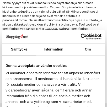
udottaminen
 halu
ium
lisät
Nämä tyynyt auttavat silmänalusihoa näyttämään ja tuntumaan
kirkkaammalta ja raikkaammalta. Organic Shopin edulliset ihon- ja
pot
tamiinit
s & imetys
sti käytettävät
n korvaaminen
hiustenhoitotuotteet on valmistettu vähintään 95-prosenttisesti
luonnollisista ainesosista ja ne ovat väriaineettomia ja
iot
lisät
rasvahapot
parabeenittomia. Ne sisältävät luomusertifioituja öljyjä ja uutteita, ja
niiden pakkaukset ovat kierrätettäviä ja biohajoavia. Tuotteet ovat
 halu
ideriviinietikka
svahapot
i-intoleranssi
sertifioituja vegaanisia ja/tai COSMOS Natural -sertifioituja.
d
vuodet & PMS
Ainesosat
verisuonet
ie
t
ood
Aqua, glyseriini, Carrageenan, Heptyl Glukosidi, Rubus Idaeus
lehtiuute*, Mentha Piperita lehtiuute*, askorbyyliglukosidi, tokoferoli,
Samtycke
Information
Om
 terveydenhuoltoa
poltto
rolia alentavat
natriumhyaluronaatti, Pantenoli, Sakkaridi isomeraatti,
natriumsitraatti, Xantan-kumi, Hydroksietyyliselluloosa,
uolisto
rasvahapot
ta
Hydroksipropyyli Guar, Bensyylualkoholi, Etyylihexylglyseriini,
Natriumbensoaatti, Kaliumsorbaatti, Kalsiumnatriumborosilikaatti,
Denna webbplats använder cookies
inen
hiuspuu
ostuttimet
uutta säätelevät
piidioksidi, CI 77891, sitruunahappo, hajuste (*) Raaka-aineet
Vi använder enhetsidentifierare för att anpassa innehållet
ekologisilta maatiloilta
t
riset rasvahapot
evitys
t
iini
och annonserna till användarna, tillhandahålla funktioner
för sociala medier och analysera vår trafik. Vi
 energiaa
nia vahvistavat
 & helpottava
 & K
Tuotenumero
vidarebefordrar även sådana identifierare och annan
HHMHD-QJ-60
apia
tus
& nenä & kurkku
idantit
g
information från din enhet till de sociala medier och
spalvelu
ulatus
iinit
annons- och analysföretag som vi samarbetar med.
ksiä & vastauksia