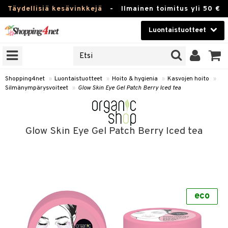
Täydellisiä kesävinkkejä
-
Ilmainen toimitus yli 50 €
Luontaistuotteet
ERKKEJÄ
Kauneudenhoito
JAT
UOTTEITA
Piilolinssit
Shopping4net
»
Luontaistuotteet
»
Hoito & hygienia
»
Kasvojen hoito
»
Silmänympärysvoiteet
»
Glow Skin Eye Gel Patch Berry Iced tea
Luontaistuotteet
silmät
Apteekki
suus
Glow Skin Eye Gel Patch Berry Iced tea
apot
Fitness
Koti & Sisustus
Lelut, Lapsi & Vauva
kkeet
eco
Tuotemerkkejä
otteet
ät & pähkinät
Kampanjat
iho & kynnet
en