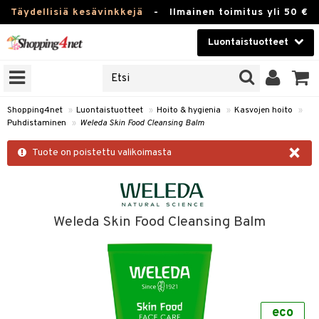
Täydellisiä kesävinkkejä
-
Ilmainen toimitus yli 50 €
Luontaistuotteet
ERKKEJÄ
Kauneudenhoito
JAT
UOTTEITA
Piilolinssit
Shopping4net
»
Luontaistuotteet
»
Hoito & hygienia
»
Kasvojen hoito
»
Puhdistaminen
»
Weleda Skin Food Cleansing Balm
Luontaistuotteet
silmät
×
Tuote on poistettu valikoimasta
Apteekki
suus
apot
Fitness
Koti & Sisustus
Weleda Skin Food Cleansing Balm
Lelut, Lapsi & Vauva
kkeet
Tuotemerkkejä
otteet
ät & pähkinät
Kampanjat
eco
iho & kynnet
en