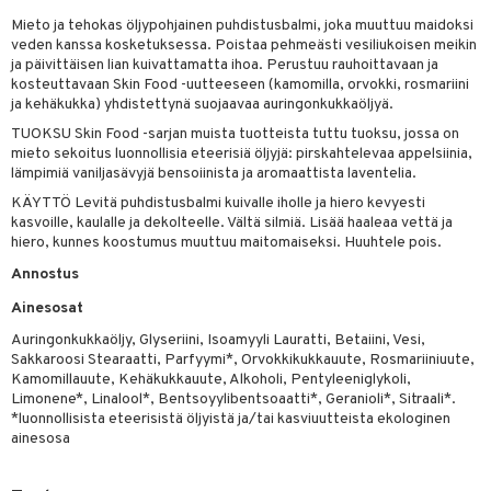
Mieto ja tehokas öljypohjainen puhdistusbalmi, joka muuttuu maidoksi
veden kanssa kosketuksessa. Poistaa pehmeästi vesiliukoisen meikin
ja päivittäisen lian kuivattamatta ihoa. Perustuu rauhoittavaan ja
dorantit
iikka
kosteuttavaan Skin Food -uutteeseen (kamomilla, orvokki, rosmariini
ja kehäkukka) yhdistettynä suojaavaa auringonkukkaöljyä.
koistuotteet
let
akkauhset
TUOKSU Skin Food -sarjan muista tuotteista tuttu tuoksu, jossa on
eriset öljyt
hampaat
mieto sekoitus luonnollisia eteerisiä öljyjä: pirskahtelevaa appelsiinia,
lämpimiä vaniljasävyjä bensoiinista ja aromaattista laventelia.
py, suihku & saippuat
mät
KÄYTTÖ Levitä puhdistusbalmi kuivalle iholle ja hiero kevyesti
yt
kasvoille, kaulalle ja dekolteelle. Vältä silmiä. Lisää haaleaa vettä ja
hdistaminen
hiero, kunnes koostumus muuttuu maitomaiseksi. Huuhtele pois.
talon kuorinta
Annostus
talovoiteet
to
Ainesosat
Auringonkukkaöljy, Glyseriini, Isoamyyli Lauratti, Betaiini, Vesi,
apot
Sakkaroosi Stearaatti, Parfyymi*, Orvokkikukkauute, Rosmariiniuute,
t
nit &mineraalit
hanen
Kamomillauute, Kehäkukkauute, Alkoholi, Pentyleeniglykoli,
Limonene*, Linalool*, Bentsoyylibentsoaatti*, Geranioli*, Sitraali*.
m
*luonnollisista eteerisistä öljyistä ja/tai kasviuutteista ekologinen
ainesosa
 lihakset
lisät