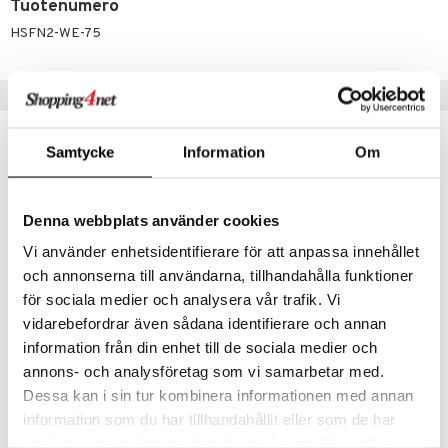
udottaminen
 halu
ium
lisät
Tuotenumero
HSFN2-WE-75
pot
tamiinit
s & imetys
sti käytettävät
n korvaaminen
iot
lisät
rasvahapot
Vinkkejä sinulle
 halu
ideriviinietikka
svahapot
i-intoleranssi
d
vuodet & PMS
Samtycke
Information
Om
verisuonet
ie
t
ood
eco
eco
 terveydenhuoltoa
poltto
rolia alentavat
Denna webbplats använder cookies
uolisto
rasvahapot
ta
Vi använder enhetsidentifierare för att anpassa innehållet
och annonserna till användarna, tillhandahålla funktioner
inen
hiuspuu
ostuttimet
uutta säätelevät
för sociala medier och analysera vår trafik. Vi
t
riset rasvahapot
evitys
t
iini
vidarebefordrar även sådana identifierare och annan
information från din enhet till de sociala medier och
Weleda Skin Food Nourishing Day Cream
Weleda Skin Food Nourishing Night Cream
 energiaa
nia vahvistavat
 & helpottava
 & K
WELEDA
WELEDA
annons- och analysföretag som vi samarbetar med.
apia
tus
& nenä & kurkku
idantit
g
Dessa kan i sin tur kombinera informationen med annan
18,90
19,90
spalvelu
€
€
information som du har tillhandahållit eller som de har
ulatus
iinit
ksiä & vastauksia
samlat in när du har använt deras tjänster. Du godkänner