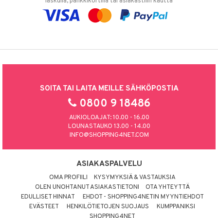
laskulla, pankkikortilla tai asiakastilin kautta
SOITA TAI LAITA MEILLE SÄHKÖPOSTIA
0800 9 18486
AUKIOLOAJAT: 10.00 - 16.00
LOUNASTAUKO 13.00 - 14.00
INFO@SHOPPING4NET.COM
ASIAKASPALVELU
OMA PROFIILI
KYSYMYKSIÄ & VASTAUKSIA
OLEN UNOHTANUT ASIAKASTIETONI
OTA YHTEYTTÄ
EDULLISET HINNAT
EHDOT - SHOPPING4NETIN MYYNTIEHDOT
EVÄSTEET
HENKILÖTIETOJEN SUOJAUS
KUMPPANIKSI
SHOPPING4NET