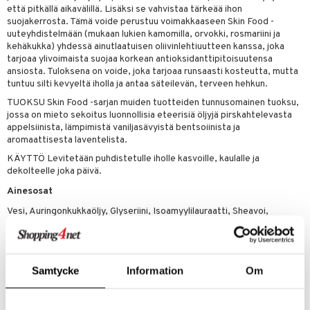
udottaminen
 halu
ium
lisät
että pitkällä aikavälillä. Lisäksi se vahvistaa tärkeää ihon
suojakerrosta. Tämä voide perustuu voimakkaaseen Skin Food -
pot
tamiinit
s & imetys
sti käytettävät
n korvaaminen
uuteyhdistelmään (mukaan lukien kamomilla, orvokki, rosmariini ja
kehäkukka) yhdessä ainutlaatuisen oliivinlehtiuutteen kanssa, joka
iot
lisät
rasvahapot
tarjoaa ylivoimaista suojaa korkean antioksidanttipitoisuutensa
ansiosta. Tuloksena on voide, joka tarjoaa runsaasti kosteutta, mutta
 halu
ideriviinietikka
svahapot
i-intoleranssi
tuntuu silti kevyeltä iholla ja antaa säteilevän, terveen hehkun.
d
vuodet & PMS
TUOKSU Skin Food -sarjan muiden tuotteiden tunnusomainen tuoksu,
jossa on mieto sekoitus luonnollisia eteerisiä öljyjä pirskahtelevasta
verisuonet
ie
t
ood
appelsiinista, lämpimistä vaniljasävyistä bentsoiinista ja
aromaattisesta laventelista.
 terveydenhuoltoa
poltto
rolia alentavat
KÄYTTÖ Levitetään puhdistetulle iholle kasvoille, kaulalle ja
dekolteelle joka päivä.
uolisto
rasvahapot
ta
Ainesosat
inen
hiuspuu
ostuttimet
uutta säätelevät
Vesi, Auringonkukkaöljy, Glyseriini, Isoamyylilauraatti, Sheavoi,
t
riset rasvahapot
evitys
t
iini
Pentyleeniglykoli, Betaiini, Alkoholi, Glyseryylistearaattisitraatti,
Behenyylialkoholi, Skvalaani, Japaninvaha, orvokkiuutetta,
 energiaa
nia vahvistavat
 & helpottava
 & K
Oliivinlehtiuutetta, Rosmariiniuute, Kamomillauute, Kehäkukkauute,
Mineraalisavi, Akaasiakumi, Ksantaanikumi, Tokoferoli, Kasviperäinen
apia
tus
& nenä & kurkku
idantit
g
Samtycke
Information
Om
maitohappo, Glyseryylikaprylaatti, Parfyymi*, Limonene*, Linalool*,
spalvelu
Bentsoyylibentsoaatti*, Sitraali*. *luonnolliset eteeriset öljyt ja/tai
ulatus
iinit
kasviuutteet luomuaine
ksiä & vastauksia