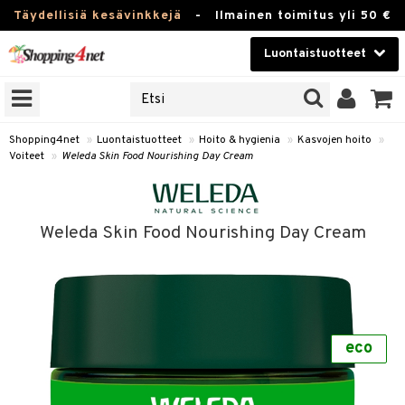
Täydellisiä kesävinkkejä
-
Ilmainen toimitus yli 50 €
Luontaistuotteet
ERKKEJÄ
Kauneudenhoito
JAT
UOTTEITA
Piilolinssit
Shopping4net
»
Luontaistuotteet
»
Hoito & hygienia
»
Kasvojen hoito
»
Voiteet
»
Weleda Skin Food Nourishing Day Cream
Luontaistuotteet
silmät
Apteekki
suus
Weleda Skin Food Nourishing Day Cream
apot
Fitness
Koti & Sisustus
Lelut, Lapsi & Vauva
kkeet
eco
Tuotemerkkejä
otteet
ät & pähkinät
Kampanjat
iho & kynnet
en