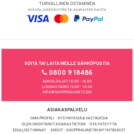
TURVALLINEN OSTAMINEN
laskulla, pankkikortilla tai asiakastilin kautta
SOITA TAI LAITA MEILLE SÄHKÖPOSTIA
0800 9 18486
AUKIOLOAJAT: 10.00 - 16.00
LOUNASTAUKO 13.00 - 14.00
INFO@SHOPPING4NET.COM
ASIAKASPALVELU
OMA PROFIILI
KYSYMYKSIÄ & VASTAUKSIA
OLEN UNOHTANUT ASIAKASTIETONI
OTA YHTEYTTÄ
EDULLISET HINNAT
EHDOT - SHOPPING4NETIN MYYNTIEHDOT