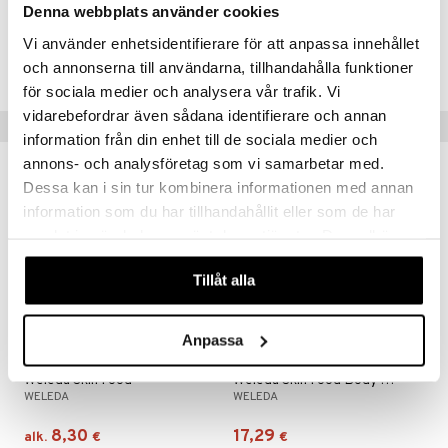
Denna webbplats använder cookies
o
puli
iinit
tuotetta
Tuotenumero
Vi använder enhetsidentifierare för att anpassa innehållet
n
uuri
 verkkokaupasta
HSFND-WE-40
och annonserna till användarna, tillhandahålla funktioner
ndra
för sociala medier och analysera vår trafik. Vi
vidarebefordrar även sådana identifierare och annan
neraalit
uskyky
Vinkkejä sinulle
information från din enhet till de sociala medier och
annons- och analysföretag som vi samarbetar med.
Dessa kan i sin tur kombinera informationen med annan
information som du har tillhandahållit eller som de har
eco
eco
samlat in när du har använt deras tjänster. Du godkänner
våra cookies vid fortsatt användande av vår webbplats.
Tillåt alla
Anpassa
Saatavana useana vaihtoehtona
Weleda Skin Food
Weleda Skin Food Body Butter
WELEDA
WELEDA
8,30
17,29
alk.
€
€