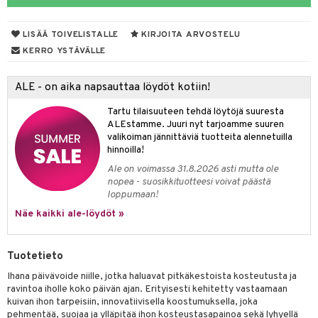
LISÄÄ TOIVELISTALLE
KIRJOITA ARVOSTELU
dorantit
iikka
KERRO YSTÄVÄLLE
koistuotteet
let
akkauhset
ALE - on aika napsauttaa löydöt kotiin!
eriset öljyt
hampaat
Tartu tilaisuuteen tehdä löytöjä suuresta
py, suihku & saippuat
mät
ALEstamme. Juuri nyt tarjoamme suuren
valikoiman jännittäviä tuotteita alennetuilla
yt
hdistaminen
hinnoilla!
talon kuorinta
Ale on voimassa 31.8.2026 asti mutta ole
nopea - suosikkituotteesi voivat päästä
talovoiteet
loppumaan!
to
Näe kaikki ale-löydöt »
apot
t
nit &mineraalit
hanen
Tuotetieto
m
Ihana päivävoide niille, jotka haluavat pitkäkestoista kosteutusta ja
ravintoa iholle koko päivän ajan. Erityisesti kehitetty vastaamaan
 lihakset
lisät
kuivan ihon tarpeisiin, innovatiivisella koostumuksella, joka
pehmentää, suojaa ja ylläpitää ihon kosteustasapainoa sekä lyhyellä