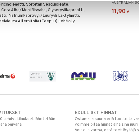
AUSTRALIAN B
i-ricinoleaatti, Sorbitan Sesquioleate,
Cera Alba/Mehiläisvaha, Glyseryylikapraatti,
11,90
€
tti, Natriumkaproyyli/Lauryyli Laktylaatti,
 Melaleuca Alternifolia (Teepuu) Lehtiöljy
MITUKSET
EDULLISET HINNAT
00 tehdyt tilaukset lähetetään
Ostamalla suuria eriä tuotteita 
mana päivänä
voimme pitää hinnat alhaisina juuri
Voit olla varma, että teet löytöjä 