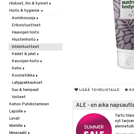
Hiukset, iho & kynnet
Itäminen
Hoito & hygienia
Jauhot & leivonta
Aurinko & pigmentti
Juomat
Hiukset
Aurinkosuoja
Kookos
Ravintolisät
Erikoistuotteet
Aftersun-tuotteet
Makeutusaineet
Haavojen hoito
Aurinkovoiteet
Mausteet & liemet
Hiustenhoito
Huulet
Muut
Intiimituotteet
Erikoistuotteet
Öljy & rasva
Kädet & jalat
Hoitoaineet
Pähkinä- & siementahnoja
Kasvojen hoito
Sampoot
Jalkojen hoito
Patukat
Keho
Käsien hoito
Erikoistuotteet
Rawfood
Kosmetiikka
Muut tarvikkeet
Parranajotuotteet
Deodorantit
Säilytys
Lahjapakkauhset
Puhdistaminen
Erikoistuotteet
Huulet
Snacks
Suu & hampaat
Silmänympärysvoiteet
Eteeriset öljyt
Iho
LISÄÄ TOIVELISTALLE
KI
Suklaa
Voiteet
Voiteet
Kylpy, suihku & saippuat
Silmät
Tee
Kehon Puhdistaminen
Öljyt
ALE - on aika napsautta
Lapsille
Vartalon kuorinta
Tartu tila
Levät
Ihonhoito
Vartalovoiteet
nyt tarjoa
Miehille
Rasvahapot
alennetuill
Mineraalit
Vitamiinit &mineraalit
Eturauhanen