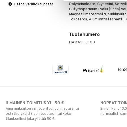
Polyricinoleate, Glyseriini, Setyyl
Tietoa verkkokaupasta
Multimineraalit
Suorituskyky
Butyrospermum Parkii (Shea) Voi, 
Naiset
Magnesiumstearaatti, Sinkkisulfaa
Tokoferoli, Alumiinitristearaatti,
Tuotenumero
HABA1-IE-100
ILMAINEN TOIMITUS YLI 50 €
NOPEAT TOI
Aina maksuton vaihtoehto, huolimatta siitä
Ennen kello 13.
ostatko yksittäisen tuotteen tai koko
normaalisti sa
tilauksellesi joka ylittää 50 €.