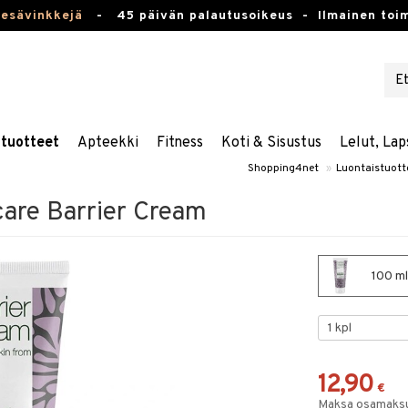
kesävinkkejä
-
45 päivän palautusoikeus -
Ilmainen toim
stuotteet
Apteekki
Fitness
Koti & Sisustus
Lelut, Lap
Shopping4net
»
Luontaistuott
care Barrier Cream
100 ml
12,90
€
Maksa osamaksul