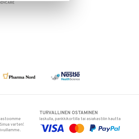
ODYCARE
TURVALLINEN OSTAMINEN
varastoomme
laskulla, pankkikortilla tai asiakastilin kautta
 Sinua varten!
sivuillamme.