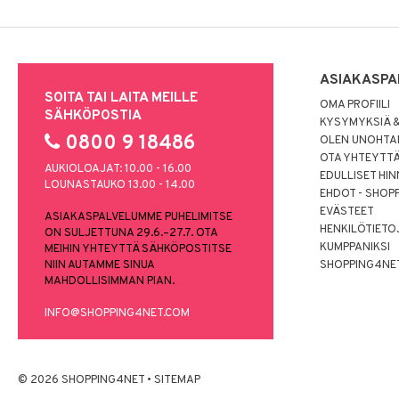
ASIAKASPA
SOITA TAI LAITA MEILLE
OMA PROFIILI
SÄHKÖPOSTIA
KYSYMYKSIÄ &
0800 9 18486
OLEN UNOHTAN
OTA YHTEYTT
AUKIOLOAJAT: 10.00 - 16.00
EDULLISET HI
LOUNASTAUKO 13.00 - 14.00
EHDOT - SHOP
EVÄSTEET
ASIAKASPALVELUMME PUHELIMITSE
HENKILÖTIETO
ON SULJETTUNA 29.6.–27.7. OTA
KUMPPANIKSI
MEIHIN YHTEYTTÄ SÄHKÖPOSTITSE
NIIN AUTAMME SINUA
SHOPPING4NE
MAHDOLLISIMMAN PIAN.
INFO@SHOPPING4NET.COM
© 2026 SHOPPING4NET
•
SITEMAP