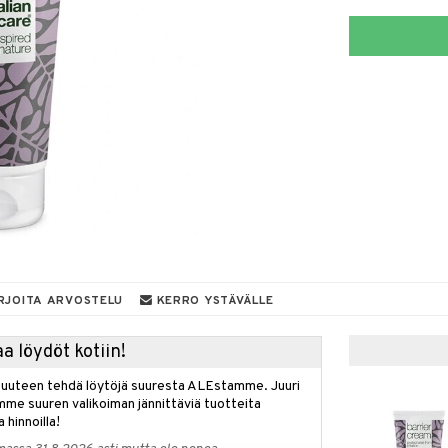
RJOITA ARVOSTELU
KERRO YSTÄVÄLLE
a löydöt kotiin!
isuuteen tehdä löytöjä suuresta ALEstamme. Juuri
mme suuren valikoiman jännittäviä tuotteita
a hinnoilla!