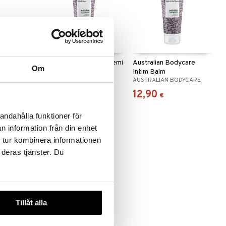
dycare
Australian Bodycare Femi
Australian Bodycare
Om
Daily
Intim Balm
ODYCARE
AUSTRALIAN BODYCARE
AUSTRALIAN BODYCARE
12,90
12,90
€
€
andahålla funktioner för
n information från din enhet
 tur kombinera informationen
 deras tjänster. Du
Tillåt alla
dyCare
l