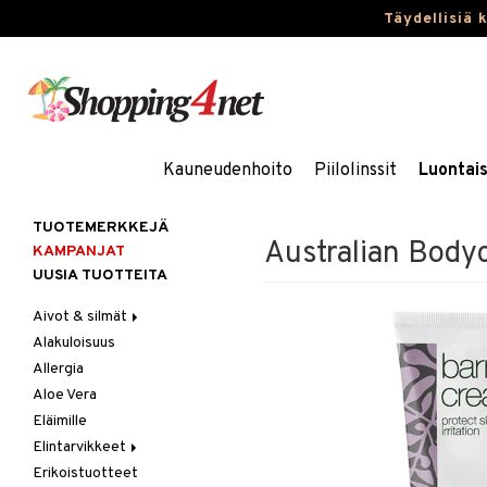
Täydellisiä 
Kauneudenhoito
Piilolinssit
Luontai
TUOTEMERKKEJÄ
Australian Body
KAMPANJAT
UUSIA TUOTTEITA
Aivot & silmät
Alakuloisuus
Muisti
Allergia
Rasvahapot
Aloe Vera
Silmät
Eläimille
Elintarvikkeet
Erikoistuotteet
Hedelmät & pähkinät