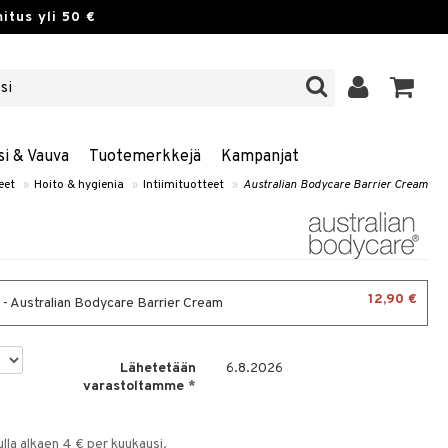
itus yli 50 €
si & Vauva
Tuotemerkkejä
Kampanjat
eet
»
Hoito & hygienia
»
Intiimituotteet
»
Australian Bodycare Barrier Cream
12,90 €
 - Australian Bodycare Barrier Cream
Lähetetään
6.8.2026
varastoltamme
*
la alkaen 4 € per kuukausi.