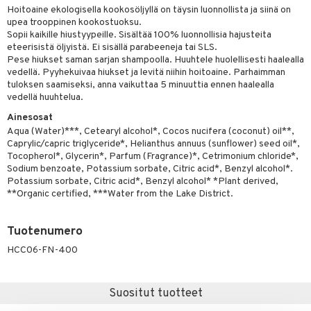
Hoitoaine ekologisella kookosöljyllä on täysin luonnollista ja siinä on
distaminen
koistuotteet
let
akkauhset
upea trooppinen kookostuoksu.
Sopii kaikille hiustyypeille. Sisältää 100% luonnollisia hajusteita
mänympärysvoiteet
eriset öljyt
hampaat
eteerisistä öljyistä. Ei sisällä parabeeneja tai SLS.
Pese hiukset saman sarjan shampoolla. Huuhtele huolellisesti haalealla
teet
py, suihku & saippuat
mät
vedellä. Pyyhekuivaa hiukset ja levitä niihin hoitoaine. Parhaimman
tuloksen saamiseksi, anna vaikuttaa 5 minuuttia ennen haalealla
yt
hdistaminen
vedellä huuhtelua.
talon kuorinta
Ainesosat
Aqua (Water)***, Cetearyl alcohol*, Cocos nucifera (coconut) oil**,
talovoiteet
to
Caprylic/capric triglyceride*, Helianthus annuus (sunflower) seed oil*,
Tocopherol*, Glycerin*, Parfum (Fragrance)*, Cetrimonium chloride*,
apot
Sodium benzoate, Potassium sorbate, Citric acid*, Benzyl alcohol*.
Potassium sorbate, Citric acid*, Benzyl alcohol* *Plant derived,
t
nit &mineraalit
hanen
**Organic certified, ***Water from the Lake District.
m
Tuotenumero
 lihakset
lisät
HCC06-FN-400
udottaminen
 halu
ium
lisät
pot
tamiinit
s & imetys
sti käytettävät
n korvaaminen
Suositut tuotteet