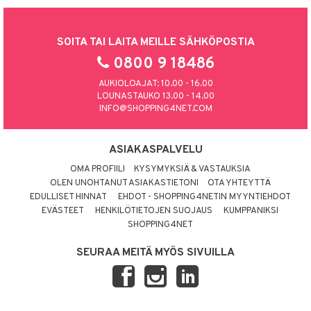
SOITA TAI LAITA MEILLE SÄHKÖPOSTIA
0800 9 18486
AUKIOLOAJAT: 10.00 - 16.00
LOUNASTAUKO 13.00 - 14.00
INFO@SHOPPING4NET.COM
ASIAKASPALVELU
OMA PROFIILI
KYSYMYKSIÄ & VASTAUKSIA
OLEN UNOHTANUT ASIAKASTIETONI
OTA YHTEYTTÄ
EDULLISET HINNAT
EHDOT - SHOPPING4NETIN MYYNTIEHDOT
EVÄSTEET
HENKILÖTIETOJEN SUOJAUS
KUMPPANIKSI
SHOPPING4NET
SEURAA MEITÄ MYÖS SIVUILLA