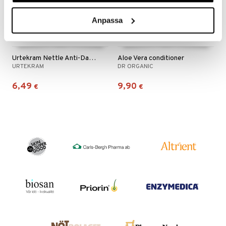
ndra
Anpassa
neraalit
uskyky
Urtekram Nettle Anti-Dandruff Conditioner
Aloe Vera conditioner
URTEKRAM
DR ORGANIC
6,49
9,90
€
€