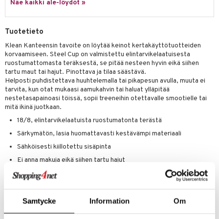
Näe kaikki ale-löydöt »
Tuotetieto
Klean Kanteensin tavoite on löytää keinot kertakäyttötuotteiden
korvaamiseen. Steel Cup on valmistettu elintarvikelaatuisesta
ruostumattomasta teräksestä, se pitää nesteen hyvin eikä siihen
tartu maut tai hajut. Pinottava ja tilaa säästävä.
Helposti puhdistettava huuhtelemalla tai pikapesun avulla, muuta ei
tarvita, kun otat mukaasi aamukahvin tai haluat ylläpitää
nestetasapainoasi töissä, sopii treeneihin otettavalle smootielle tai
mitä ikinä juotkaan.
18/8, elintarvikelaatuista ruostumatonta terästä
Särkymätön, lasia huomattavasti kestävämpi materiaali
Sähköisesti kiillotettu sisäpinta
Ei anna makuja eikä siihen tartu hajut
Pinottava ja helposti mukana kuljetettava
Voidaan pestä astianpesukoneessa
Samtycke
Information
Om
Tuotenumero