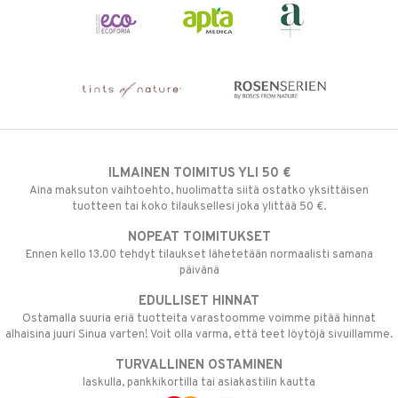
ILMAINEN TOIMITUS YLI 50 €
Aina maksuton vaihtoehto, huolimatta siitä ostatko yksittäisen
tuotteen tai koko tilauksellesi joka ylittää 50 €.
NOPEAT TOIMITUKSET
Ennen kello 13.00 tehdyt tilaukset lähetetään normaalisti samana
päivänä
EDULLISET HINNAT
Ostamalla suuria eriä tuotteita varastoomme voimme pitää hinnat
alhaisina juuri Sinua varten! Voit olla varma, että teet löytöjä sivuillamme.
TURVALLINEN OSTAMINEN
laskulla, pankkikortilla tai asiakastilin kautta