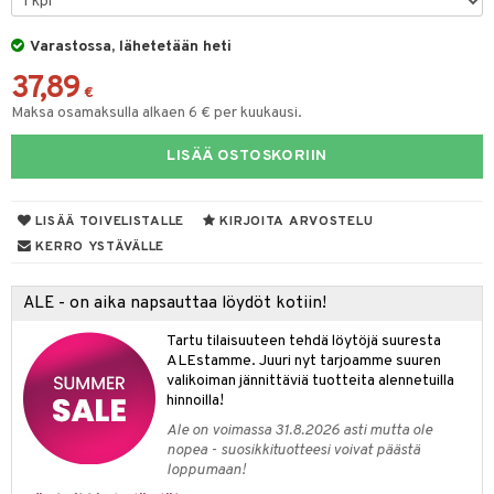
yt
verisuonet
ie
t
ood
Varastossa, lähetetään heti
talon kuorinta
 terveydenhuoltoa
poltto
rolia alentavat
37,89
€
talovoiteet
Maksa osamaksulla alkaen 6 € per kuukausi.
uolisto
rasvahapot
ta
inen
hiuspuu
ostuttimet
uutta säätelevät
LISÄÄ OSTOSKORIIN
t
riset rasvahapot
evitys
t
iini
LISÄÄ TOIVELISTALLE
KIRJOITA ARVOSTELU
 energiaa
nia vahvistavat
 & helpottava
 & K
KERRO YSTÄVÄLLE
apia
tus
& nenä & kurkku
idantit
g
spalvelu
ALE - on aika napsauttaa löydöt kotiin!
ulatus
iinit
ksiä & vastauksia
Tartu tilaisuuteen tehdä löytöjä suuresta
o
puli
iinit
ALEstamme. Juuri nyt tarjoamme suuren
tuotetta
valikoiman jännittäviä tuotteita alennetuilla
n
uuri
hinnoilla!
 verkkokaupasta
ndra
Ale on voimassa 31.8.2026 asti mutta ole
nopea - suosikkituotteesi voivat päästä
neraalit
uskyky
loppumaan!