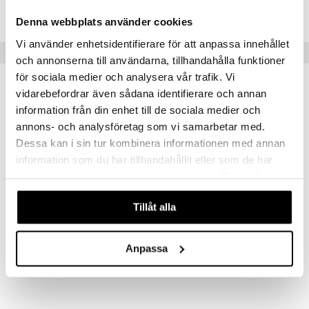
HSC24-QW-4
Denna webbplats använder cookies
Vi använder enhetsidentifierare för att anpassa innehållet
Suositut tuotteet
och annonserna till användarna, tillhandahålla funktioner
för sociala medier och analysera vår trafik. Vi
vidarebefordrar även sådana identifierare och annan
information från din enhet till de sociala medier och
annons- och analysföretag som vi samarbetar med.
Dessa kan i sin tur kombinera informationen med annan
information som du har tillhandahållit eller som de har
samlat in när du har använt deras tjänster. Du godkänner
våra cookies vid fortsatt användande av vår webbplats.
Saatavana useana vaihtoehtona
Tillåt alla
Ionosil kolloidalt silver (silvervatten)
MyggA roll-on
ION SILVER
MYGGA
Anpassa
14,90
8,90
alk.
€
€