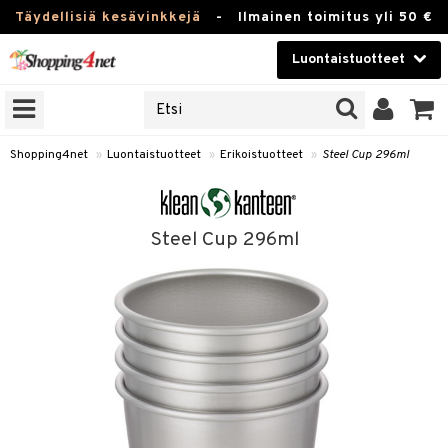
Täydellisiä kesävinkkejä
-
Ilmainen toimitus yli 50 €
Luontaistuotteet
ERKKEJÄ
Kauneudenhoito
JAT
UOTTEITA
Piilolinssit
Shopping4net
»
Luontaistuotteet
»
Erikoistuotteet
»
Steel Cup 296ml
Luontaistuotteet
silmät
Apteekki
suus
Steel Cup 296ml
apot
Fitness
Koti & Sisustus
Lelut, Lapsi & Vauva
kkeet
Tuotemerkkejä
uotteet
ät & pähkinät
Kampanjat
iho & kynnet
en