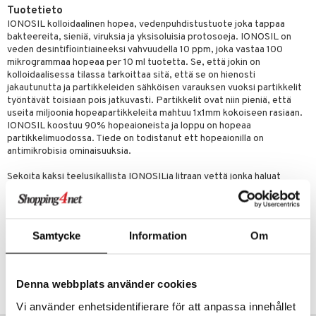
Tuotetieto
IONOSIL kolloidaalinen hopea, vedenpuhdistustuote joka tappaa
bakteereita, sieniä, viruksia ja yksisoluisia protosoeja. IONOSIL on
veden desintifiointiaineeksi vahvuudella 10 ppm, joka vastaa 100
mikrogrammaa hopeaa per 10 ml tuotetta. Se, että jokin on
kolloidaalisessa tilassa tarkoittaa sitä, että se on hienosti
jakautunutta ja partikkeleiden sähköisen varauksen vuoksi partikkelit
työntävät toisiaan pois jatkuvasti. Partikkelit ovat niin pieniä, että
useita miljoonia hopeapartikkeleita mahtuu 1x1mm kokoiseen rasiaan.
IONOSIL koostuu 90% hopeaioneista ja loppu on hopeaa
partikkelimuodossa. Tiede on todistanut ett hopeaionilla on
antimikrobisia ominaisuuksia.
Sekoita kaksi teelusikallista IONOSILia litraan vettä jonka haluat
desinfioida. Ravista ja anna seisoa 15 minuutin ajan.
Ainesosat
Ionisoitu vesi, kolloidaalinen hopea (10 ppm).
Samtycke
Information
Om
Tuotenumero
HION2-IS-500
Denna webbplats använder cookies
Vi använder enhetsidentifierare för att anpassa innehållet