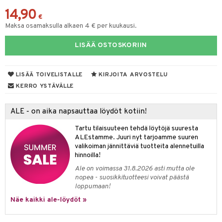
14,90
yt
verisuonet
ie
t
ood
€
Maksa osamaksulla alkaen 4 € per kuukausi.
talon kuorinta
 terveydenhuoltoa
poltto
rolia alentavat
LISÄÄ OSTOSKORIIN
talovoiteet
uolisto
rasvahapot
ta
inen
hiuspuu
ostuttimet
uutta säätelevät
LISÄÄ TOIVELISTALLE
KIRJOITA ARVOSTELU
t
riset rasvahapot
evitys
t
iini
KERRO YSTÄVÄLLE
 energiaa
nia vahvistavat
 & helpottava
 & K
ALE - on aika napsauttaa löydöt kotiin!
apia
tus
& nenä & kurkku
idantit
g
spalvelu
Tartu tilaisuuteen tehdä löytöjä suuresta
ALEstamme. Juuri nyt tarjoamme suuren
ulatus
iinit
ksiä & vastauksia
valikoiman jännittäviä tuotteita alennetuilla
hinnoilla!
o
puli
iinit
tuotetta
Ale on voimassa 31.8.2026 asti mutta ole
n
uuri
nopea - suosikkituotteesi voivat päästä
 verkkokaupasta
loppumaan!
ndra
Näe kaikki ale-löydöt »
neraalit
uskyky