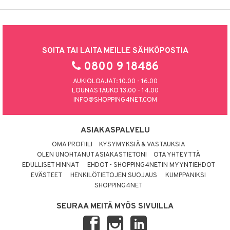
SOITA TAI LAITA MEILLE SÄHKÖPOSTIA
0800 9 18486
AUKIOLOAJAT: 10.00 - 16.00
LOUNASTAUKO 13.00 - 14.00
INFO@SHOPPING4NET.COM
ASIAKASPALVELU
OMA PROFIILI
KYSYMYKSIÄ & VASTAUKSIA
OLEN UNOHTANUT ASIAKASTIETONI
OTA YHTEYTTÄ
EDULLISET HINNAT
EHDOT - SHOPPING4NETIN MYYNTIEHDOT
EVÄSTEET
HENKILÖTIETOJEN SUOJAUS
KUMPPANIKSI
SHOPPING4NET
SEURAA MEITÄ MYÖS SIVUILLA