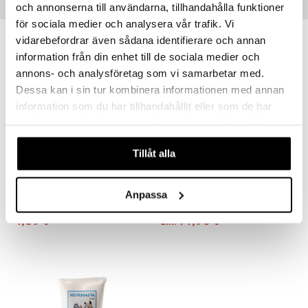
och annonserna till användarna, tillhandahålla funktioner
Vinkkejä sinulle
för sociala medier och analysera vår trafik. Vi
vidarebefordrar även sådana identifierare och annan
information från din enhet till de sociala medier och
annons- och analysföretag som vi samarbetar med.
Dessa kan i sin tur kombinera informationen med annan
information som du har tillhandahållit eller som de har
samlat in när du har använt deras tjänster. Du godkänner
våra cookies vid fortsatt användande av vår webbplats.
Tillåt alla
Saatavana useana vaihtoehtona
Lignisul-Ionosil Sprayflaska
Silverlotion
Anpassa
ION SILVER
ION SILVER
1,69
14,90
€
alk.
€