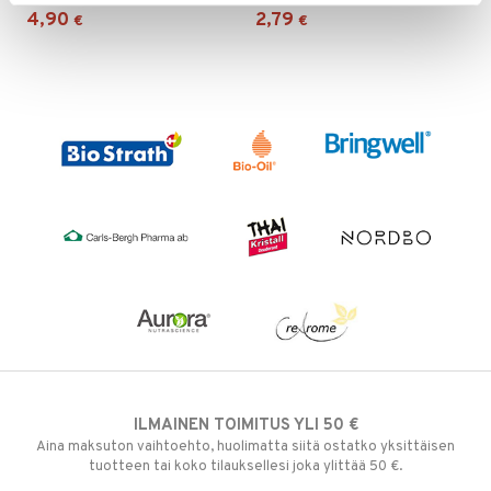
n
uuri
4,90
2,79
€
€
 verkkokaupasta
ndra
neraalit
uskyky
ILMAINEN TOIMITUS YLI 50 €
Aina maksuton vaihtoehto, huolimatta siitä ostatko yksittäisen
tuotteen tai koko tilauksellesi joka ylittää 50 €.