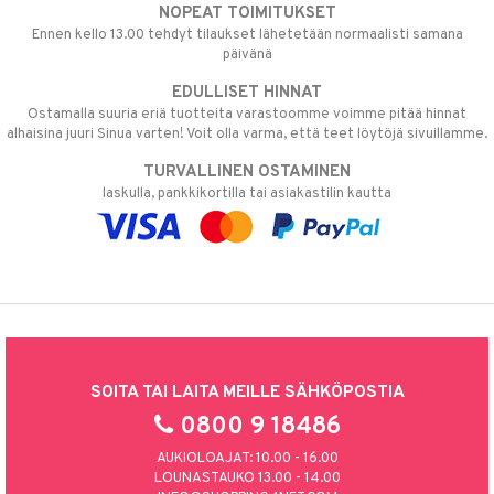
NOPEAT TOIMITUKSET
Ennen kello 13.00 tehdyt tilaukset lähetetään normaalisti samana
päivänä
EDULLISET HINNAT
Ostamalla suuria eriä tuotteita varastoomme voimme pitää hinnat
alhaisina juuri Sinua varten! Voit olla varma, että teet löytöjä sivuillamme.
TURVALLINEN OSTAMINEN
laskulla, pankkikortilla tai asiakastilin kautta
SOITA TAI LAITA MEILLE SÄHKÖPOSTIA
0800 9 18486
AUKIOLOAJAT: 10.00 - 16.00
LOUNASTAUKO 13.00 - 14.00