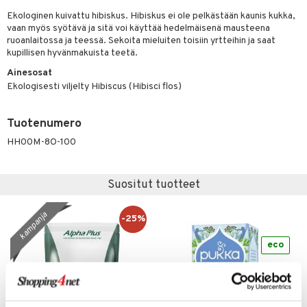
Ekologinen kuivattu hibiskus. Hibiskus ei ole pelkästään kaunis kukka,
vaan myös syötävä ja sitä voi käyttää hedelmäisenä mausteena
ruoanlaitossa ja teessä. Sekoita mieluiten toisiin yrtteihin ja saat
otteet
kupillisen hyvänmakuista teetä.
iho & kynnet
Ainesosat
Ekologisesti viljelty Hibiscus (Hibisci flos)
hygienia
 & pigmentti
hdistaminen
t
osuoja
Tuotenumero
HH00M-8O-100
ersun-tuotteet
lisät
tuotteet
inkovoiteet
en hoito
to
Suositut tuotteet
let
nhoito
apot
koistuotteet
kampanja
t
tuotteet
nit &mineraalit
hanen
-25%
toaineet
 jalat
m
eco
mpoot
kojen hoito
 lihakset
en hoito
lisät
ien hoito
koistuotteet
udottaminen
 halu
ium
lisät