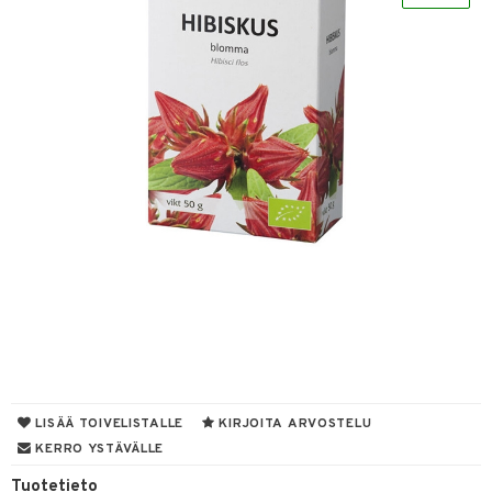
& leivonta
t
s
usaineet
et & liemet
rasva
ä- & siementahnoja
t
od
s
LISÄÄ TOIVELISTALLE
KIRJOITA ARVOSTELU
KERRO YSTÄVÄLLE
Tuotetieto