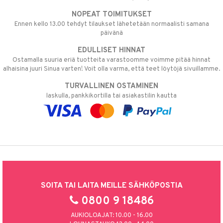
NOPEAT TOIMITUKSET
Ennen kello 13.00 tehdyt tilaukset lähetetään normaalisti samana
päivänä
EDULLISET HINNAT
Ostamalla suuria eriä tuotteita varastoomme voimme pitää hinnat
alhaisina juuri Sinua varten! Voit olla varma, että teet löytöjä sivuillamme.
TURVALLINEN OSTAMINEN
laskulla, pankkikortilla tai asiakastilin kautta
SOITA TAI LAITA MEILLE SÄHKÖPOSTIA
0800 9 18486
AUKIOLOAJAT: 10.00 - 16.00