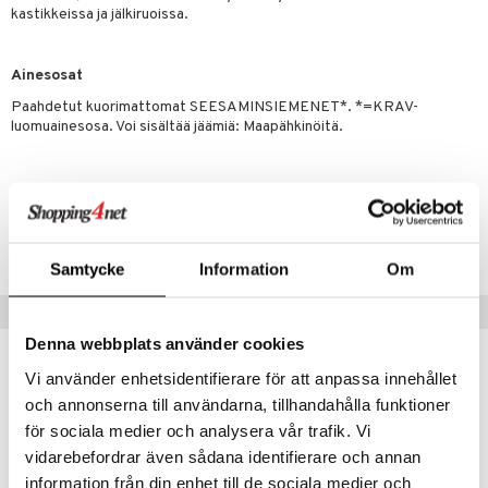
t tarvikkeet
ranajotuotteet
dorantit
pot
iikka
tamiinit
s & imetys
sti käytettävät
n korvaaminen
kastikkeissa ja jälkiruoissa.
distaminen
koistuotteet
let
iot
akkauhset
lisät
rasvahapot
Ainesosat
mänympärysvoiteet
eriset öljyt
hampaat
 halu
ideriviinietikka
svahapot
i-intoleranssi
Paahdetut kuorimattomat SEESAMINSIEMENET*. *=KRAV-
teet
py, suihku & saippuat
mät
d
vuodet & PMS
luomuainesosa. Voi sisältää jäämiä: Maapähkinöitä.
yt
verisuonet
ie
t
ood
talon kuorinta
 terveydenhuoltoa
poltto
rolia alentavat
Tuotenumero
talovoiteet
uolisto
rasvahapot
ta
HKMT0-K1-1.5
Samtycke
Information
Om
inen
hiuspuu
ostuttimet
uutta säätelevät
Vinkkejä sinulle
t
riset rasvahapot
evitys
t
iini
Denna webbplats använder cookies
 energiaa
nia vahvistavat
 & helpottava
 & K
Vi använder enhetsidentifierare för att anpassa innehållet
apia
tus
& nenä & kurkku
idantit
g
och annonserna till användarna, tillhandahålla funktioner
spalvelu
eco
eco
ulatus
iinit
för sociala medier och analysera vår trafik. Vi
ksiä & vastauksia
vidarebefordrar även sådana identifierare och annan
o
puli
iinit
information från din enhet till de sociala medier och
tuotetta