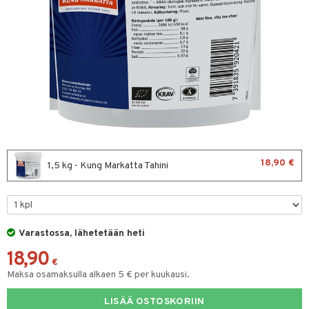
& leivonta
t
s
usaineet
et & liemet
rasva
18,90 €
1,5 kg - Kung Markatta Tahini
ä- & siementahnoja
t
Varastossa, lähetetään heti
od
18,90
s
€
Maksa osamaksulla alkaen 5 € per kuukausi.
LISÄÄ OSTOSKORIIN