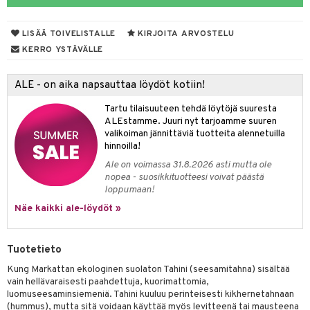
LISÄÄ TOIVELISTALLE
KIRJOITA ARVOSTELU
otteet
KERRO YSTÄVÄLLE
iho & kynnet
ALE - on aika napsauttaa löydöt kotiin!
hygienia
 & pigmentti
Tartu tilaisuuteen tehdä löytöjä suuresta
hdistaminen
t
osuoja
ALEstamme. Juuri nyt tarjoamme suuren
valikoiman jännittäviä tuotteita alennetuilla
ersun-tuotteet
lisät
tuotteet
hinnoilla!
Ale on voimassa 31.8.2026 asti mutta ole
inkovoiteet
en hoito
to
nopea - suosikkituotteesi voivat päästä
loppumaan!
let
nhoito
apot
Näe kaikki ale-löydöt »
koistuotteet
t
tuotteet
nit &mineraalit
hanen
toaineet
 jalat
m
Tuotetieto
mpoot
kojen hoito
 lihakset
en hoito
lisät
Kung Markattan ekologinen suolaton Tahini (seesamitahna) sisältää
vain hellävaraisesti paahdettuja, kuorimattomia,
ien hoito
koistuotteet
udottaminen
 halu
ium
lisät
luomuseesaminsiemeniä. Tahini kuuluu perinteisesti kikhernetahnaan
(hummus), mutta sitä voidaan käyttää myös levitteenä tai mausteena