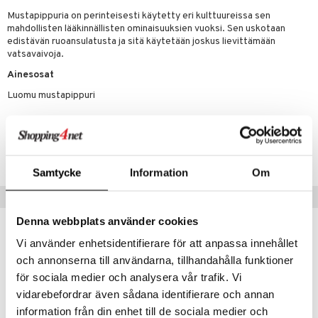
t tarvikkeet
ranajotuotteet
dorantit
pot
iikka
tamiinit
s & imetys
sti käytettävät
n korvaaminen
Mustapippuria on perinteisesti käytetty eri kulttuureissa sen
distaminen
koistuotteet
mahdollisten lääkinnällisten ominaisuuksien vuoksi. Sen uskotaan
let
iot
akkauhset
lisät
rasvahapot
edistävän ruoansulatusta ja sitä käytetään joskus lievittämään
mänympärysvoiteet
eriset öljyt
vatsavaivoja.
hampaat
 halu
ideriviinietikka
svahapot
i-intoleranssi
Ainesosat
teet
py, suihku & saippuat
mät
d
vuodet & PMS
Luomu mustapippuri
yt
verisuonet
ie
t
ood
talon kuorinta
 terveydenhuoltoa
poltto
rolia alentavat
Tuotenumero
talovoiteet
HKPA4-UC-55
uolisto
rasvahapot
ta
Samtycke
Information
Om
inen
hiuspuu
ostuttimet
uutta säätelevät
Vinkkejä sinulle
t
riset rasvahapot
evitys
t
iini
Denna webbplats använder cookies
 energiaa
nia vahvistavat
 & helpottava
 & K
Vi använder enhetsidentifierare för att anpassa innehållet
apia
tus
& nenä & kurkku
idantit
g
eco
eco
och annonserna till användarna, tillhandahålla funktioner
spalvelu
för sociala medier och analysera vår trafik. Vi
ulatus
iinit
ksiä & vastauksia
vidarebefordrar även sådana identifierare och annan
o
puli
iinit
information från din enhet till de sociala medier och
tuotetta