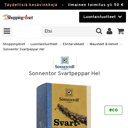
Täydellisiä kesävinkkejä
-
Ilmainen toimitus yli 50 €
Luontaistuotteet
ERKKEJÄ
Kauneudenhoito
JAT
UOTTEITA
Piilolinssit
Shopping4net
»
Luontaistuotteet
»
Elintarvikkeet
»
Mausteet & liemet
»
Sonnentor Svartpeppar Hel
Luontaistuotteet
silmät
Apteekki
suus
Sonnentor Svartpeppar Hel
apot
Fitness
Koti & Sisustus
Lelut, Lapsi & Vauva
kkeet
eco
Tuotemerkkejä
ät & pähkinät
Kampanjat
en