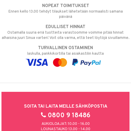
NOPEAT TOIMITUKSET
Ennen kello 13.00 tehdyt tilaukset lähetetään normaalisti samana
päivänä
EDULLISET HINNAT
Ostamalla suuria eriä tuotteita varastoomme voimme pitää hinnat
alhaisina juuri Sinua varten! Voit olla varma, että teet löytöjä sivuillamme.
TURVALLINEN OSTAMINEN
laskulla, pankkikortilla tai asiakastilin kautta
SOITA TAI LAITA MEILLE SÄHKÖPOSTIA
0800 9 18486
AUKIOLOAJAT: 10.00 - 16.00
LOUNASTAUKO 13.00 - 14.00