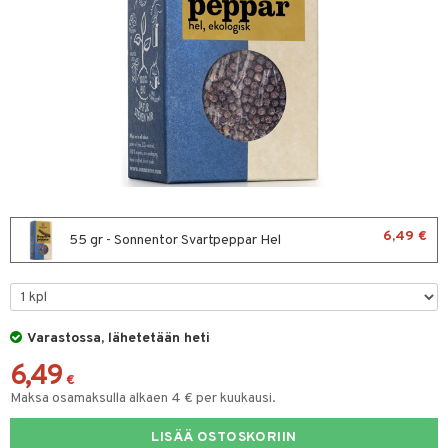
& leivonta
t
s
usaineet
et & liemet
rasva
6,49 €
55 gr - Sonnentor Svartpeppar Hel
ä- & siementahnoja
t
Varastossa, lähetetään heti
od
6,49
s
€
Maksa osamaksulla alkaen 4 € per kuukausi.
LISÄÄ OSTOSKORIIN