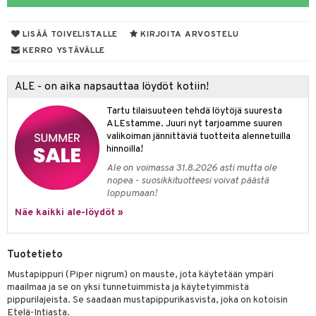
LISÄÄ TOIVELISTALLE
KIRJOITA ARVOSTELU
otteet
KERRO YSTÄVÄLLE
iho & kynnet
ALE - on aika napsauttaa löydöt kotiin!
hygienia
 & pigmentti
Tartu tilaisuuteen tehdä löytöjä suuresta
hdistaminen
t
osuoja
ALEstamme. Juuri nyt tarjoamme suuren
valikoiman jännittäviä tuotteita alennetuilla
ersun-tuotteet
lisät
tuotteet
hinnoilla!
Ale on voimassa 31.8.2026 asti mutta ole
inkovoiteet
en hoito
to
nopea - suosikkituotteesi voivat päästä
loppumaan!
let
nhoito
apot
Näe kaikki ale-löydöt »
koistuotteet
t
tuotteet
nit &mineraalit
hanen
toaineet
 jalat
m
Tuotetieto
mpoot
kojen hoito
 lihakset
en hoito
lisät
Mustapippuri (Piper nigrum) on mauste, jota käytetään ympäri
maailmaa ja se on yksi tunnetuimmista ja käytetyimmistä
ien hoito
koistuotteet
udottaminen
 halu
ium
lisät
pippurilajeista. Se saadaan mustapippurikasvista, joka on kotoisin
Etelä-Intiasta.