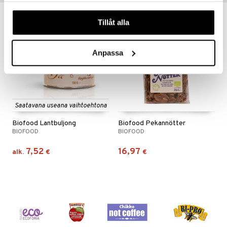
n
uuri
våra cookies vid fortsatt användande av vår webbplats.
 verkkokaupasta
Tillåt alla
ndra
eco
eco
neraalit
uskyky
Anpassa
Saatavana useana vaihtoehtona
Biofood Lantbuljong
Biofood Pekannötter
BIOFOOD
BIOFOOD
7,52
16,97
alk.
€
€