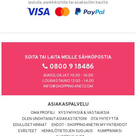
laskulla, pankkikortilla tai asiakastilin kautta
SOITA TAI LAITA MEILLE SÄHKÖPOSTIA
0800 9 18486
AUKIOLOAJAT: 10.00 - 16.00
LOUNASTAUKO 13.00 - 14.00
INFO@SHOPPING4NET.COM
ASIAKASPALVELU
OMA PROFIILI
KYSYMYKSIÄ & VASTAUKSIA
OLEN UNOHTANUT ASIAKASTIETONI
OTA YHTEYTTÄ
EDULLISET HINNAT
EHDOT - SHOPPING4NETIN MYYNTIEHDOT
EVÄSTEET
HENKILÖTIETOJEN SUOJAUS
KUMPPANIKSI