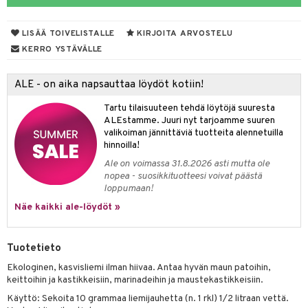
LISÄÄ TOIVELISTALLE
KIRJOITA ARVOSTELU
otteet
KERRO YSTÄVÄLLE
iho & kynnet
ALE - on aika napsauttaa löydöt kotiin!
hygienia
 & pigmentti
Tartu tilaisuuteen tehdä löytöjä suuresta
hdistaminen
t
osuoja
ALEstamme. Juuri nyt tarjoamme suuren
valikoiman jännittäviä tuotteita alennetuilla
ersun-tuotteet
lisät
tuotteet
hinnoilla!
Ale on voimassa 31.8.2026 asti mutta ole
inkovoiteet
en hoito
to
nopea - suosikkituotteesi voivat päästä
loppumaan!
let
nhoito
apot
Näe kaikki ale-löydöt »
koistuotteet
t
tuotteet
nit &mineraalit
hanen
toaineet
 jalat
m
Tuotetieto
mpoot
kojen hoito
 lihakset
en hoito
lisät
Ekologinen, kasvisliemi ilman hiivaa. Antaa hyvän maun patoihin,
keittoihin ja kastikkeisiin, marinadeihin ja maustekastikkeisiin.
ien hoito
koistuotteet
udottaminen
 halu
ium
lisät
Käyttö: Sekoita 10 grammaa liemijauhetta (n. 1 rkl) 1/2 litraan vettä.