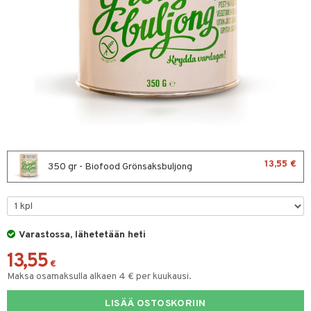
& leivonta
t
s
usaineet
et & liemet
rasva
13,55 €
350 gr - Biofood Grönsaksbuljong
ä- & siementahnoja
t
Varastossa, lähetetään heti
od
13,55
s
€
Maksa osamaksulla alkaen 4 € per kuukausi.
LISÄÄ OSTOSKORIIN