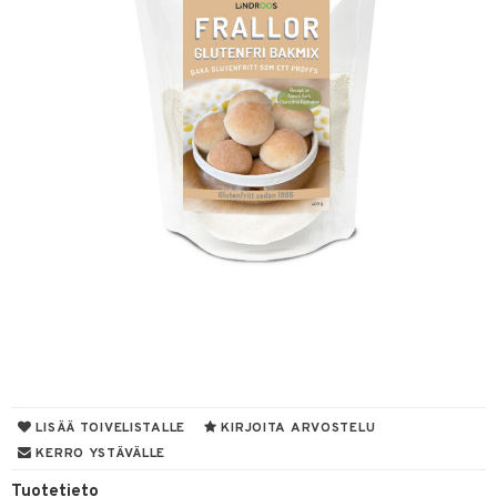
 & leivonta
t
s
usaineet
et & liemet
rasva
ä- & siementahnoja
t
od
s
LISÄÄ TOIVELISTALLE
KIRJOITA ARVOSTELU
KERRO YSTÄVÄLLE
Tuotetieto