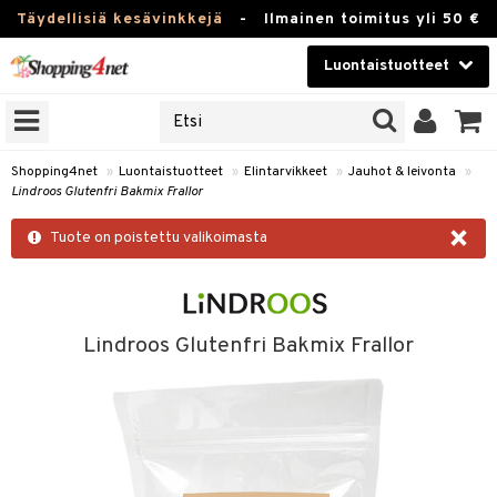
Täydellisiä kesävinkkejä
-
Ilmainen toimitus yli 50 €
Luontaistuotteet
ERKKEJÄ
Kauneudenhoito
JAT
UOTTEITA
Piilolinssit
Shopping4net
»
Luontaistuotteet
»
Elintarvikkeet
»
Jauhot & leivonta
»
Lindroos Glutenfri Bakmix Frallor
Luontaistuotteet
silmät
×
Tuote on poistettu valikoimasta
Apteekki
suus
apot
Fitness
Koti & Sisustus
Lindroos Glutenfri Bakmix Frallor
Lelut, Lapsi & Vauva
kkeet
Tuotemerkkejä
ät & pähkinät
Kampanjat
en