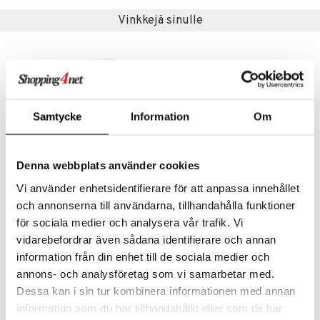
t tarvikkeet
ranajotuotteet
dorantit
pot
iikka
tamiinit
s & imetys
sti käytettävät
n korvaaminen
Vinkkejä sinulle
distaminen
koistuotteet
let
iot
akkauhset
lisät
rasvahapot
mänympärysvoiteet
eriset öljyt
hampaat
 halu
ideriviinietikka
svahapot
i-intoleranssi
teet
py, suihku & saippuat
mät
d
vuodet & PMS
yt
verisuonet
ie
t
ood
Samtycke
Information
Om
talon kuorinta
 terveydenhuoltoa
poltto
rolia alentavat
talovoiteet
uolisto
rasvahapot
ta
Denna webbplats använder cookies
inen
hiuspuu
ostuttimet
uutta säätelevät
Vi använder enhetsidentifierare för att anpassa innehållet
Lindroos Glutenfri Bakmix Hamburgerbröd
Lindroos Glutenfri Bakmix Kolakakor
och annonserna till användarna, tillhandahålla funktioner
t
riset rasvahapot
evitys
t
iini
LINDROOS
LINDROOS
för sociala medier och analysera vår trafik. Vi
 energiaa
nia vahvistavat
 & helpottava
 & K
vidarebefordrar även sådana identifierare och annan
4,92
4,51
€
€
apia
tus
& nenä & kurkku
idantit
g
information från din enhet till de sociala medier och
spalvelu
annons- och analysföretag som vi samarbetar med.
ulatus
iinit
Dessa kan i sin tur kombinera informationen med annan
ksiä & vastauksia
o
puli
iinit
information som du har tillhandahållit eller som de har
tuotetta