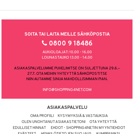
SOITA TAI LAITA MEILLE SÄHKÖPOSTIA
0800 9 18486
AUKIOLOAJAT: 10.00 - 16.00
LOUNASTAUKO 13.00 - 14.00
ASIAKASPALVELUMME PUHELIMITSE ON SULJETTUNA 29.6.–
27.7. OTA MEIHIN YHTEYTTÄ SÄHKÖPOSTITSE
NIIN AUTAMME SINUA MAHDOLLISIMMAN PIAN.
INFO@SHOPPING4NET.COM
ASIAKASPALVELU
OMA PROFIILI
KYSYMYKSIÄ & VASTAUKSIA
OLEN UNOHTANUT ASIAKASTIETONI
OTA YHTEYTTÄ
EDULLISET HINNAT
EHDOT - SHOPPING4NETIN MYYNTIEHDOT
EVÄSTEET
HENKILÖTIETOJEN SUOJAUS
KUMPPANIKSI