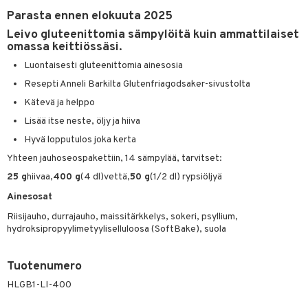
Parasta ennen elokuuta 2025
Leivo gluteenittomia sämpylöitä kuin ammattilaiset
omassa keittiössäsi.
otteet
Luontaisesti gluteenittomia ainesosia
iho & kynnet
Resepti Anneli Barkilta Glutenfriagodsaker-sivustolta
hygienia
 & pigmentti
Kätevä ja helppo
hdistaminen
t
osuoja
Lisää itse neste, öljy ja hiiva
Hyvä lopputulos joka kerta
ersun-tuotteet
lisät
tuotteet
Yhteen jauhoseospakettiin, 14 sämpylää, tarvitset:
inkovoiteet
en hoito
to
25 g
hiivaa,
400 g
(4 dl)vettä,
50 g
(1/2 dl) rypsiöljyä
let
nhoito
apot
Ainesosat
koistuotteet
t
tuotteet
nit &mineraalit
hanen
Riisijauho, durrajauho, maissitärkkelys, sokeri, psyllium,
hydroksipropyylimetyyliselluloosa (SoftBake), suola
toaineet
 jalat
m
mpoot
kojen hoito
 lihakset
en hoito
lisät
Tuotenumero
HLGB1-LI-400
ien hoito
koistuotteet
udottaminen
 halu
ium
lisät