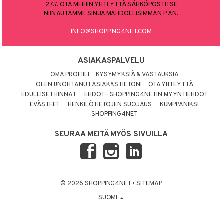
27.7. OTA MEIHIN YHTEYTTÄ SÄHKÖPOSTITSE
NIIN AUTAMME SINUA MAHDOLLISIMMAN PIAN.
INFO@SHOPPING4NET.COM
ASIAKASPALVELU
OMA PROFIILI
KYSYMYKSIÄ & VASTAUKSIA
OLEN UNOHTANUT ASIAKASTIETONI
OTA YHTEYTTÄ
EDULLISET HINNAT
EHDOT - SHOPPING4NETIN MYYNTIEHDOT
EVÄSTEET
HENKILÖTIETOJEN SUOJAUS
KUMPPANIKSI
SHOPPING4NET
SEURAA MEITÄ MYÖS SIVUILLA
© 2026 SHOPPING4NET
•
SITEMAP
SUOMI