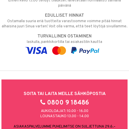
Ennen kello 13.00 tehdyt tilaukset lähetetään normaalisti samana
päivänä
EDULLISET HINNAT
Ostamalla suuria eriä tuotteita varastoomme voimme pitää hinnat
alhaisina juuri Sinua varten! Voit olla varma, että teet löytöjä sivuillamme.
TURVALLINEN OSTAMINEN
laskulla, pankkikortilla tai asiakastilin kautta
SOITA TAI LAITA MEILLE SÄHKÖPOSTIA
0800 9 18486
AUKIOLOAJAT: 10.00 - 16.00
LOUNASTAUKO 13.00 - 14.00
ASIAKASPALVELUMME PUHELIMITSE ON SULJETTUNA 29.6.–