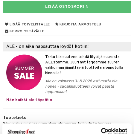
LISÄÄ OSTOSKORIIN
yt
verisuonet
ie
t
ood
talon kuorinta
 terveydenhuoltoa
poltto
rolia alentavat
LISÄÄ TOIVELISTALLE
KIRJOITA ARVOSTELU
talovoiteet
uolisto
rasvahapot
ta
KERRO YSTÄVÄLLE
inen
hiuspuu
ostuttimet
uutta säätelevät
ALE - on aika napsauttaa löydöt kotiin!
t
riset rasvahapot
evitys
t
iini
Tartu tilaisuuteen tehdä löytöjä suuresta
 energiaa
nia vahvistavat
 & helpottava
 & K
ALEstamme. Juuri nyt tarjoamme suuren
valikoiman jännittäviä tuotteita alennetuilla
apia
tus
& nenä & kurkku
idantit
g
hinnoilla!
spalvelu
Ale on voimassa 31.8.2026 asti mutta ole
ulatus
iinit
nopea - suosikkituotteesi voivat päästä
ksiä & vastauksia
loppumaan!
o
puli
iinit
tuotetta
Näe kaikki ale-löydöt »
n
uuri
 verkkokaupasta
ndra
Tuotetieto
Silversalva sisältää emu-öljyä, aloeveraa, kolloidista hopeaa,
neraalit
uskyky
allantoiinia ja E-vitamiinia. Pehmentävä ja hoitava.