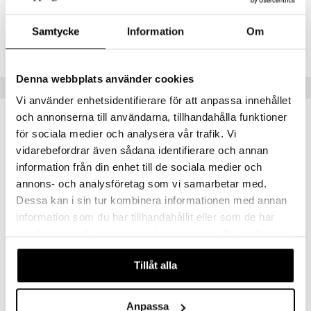
Tuotenumero
Samtycke
Information
Om
HS00H-IS-50
Denna webbplats använder cookies
Vinkkejä sinulle
Vi använder enhetsidentifierare för att anpassa innehållet
och annonserna till användarna, tillhandahålla funktioner
för sociala medier och analysera vår trafik. Vi
vidarebefordrar även sådana identifierare och annan
information från din enhet till de sociala medier och
annons- och analysföretag som vi samarbetar med.
Dessa kan i sin tur kombinera informationen med annan
information som du har tillhandahållit eller som de har
samlat in när du har använt deras tjänster. Du godkänner
Saatavana useana vaihtoehtona
Saatavana useana vaihtoehtona
våra cookies vid fortsatt användande av vår webbplats.
EMS salva
Ionosil kolloidalt silver (silvervatten)
Tillåt alla
ION SILVER
ION SILVER
18,90
14,90
alk.
€
alk.
€
Anpassa