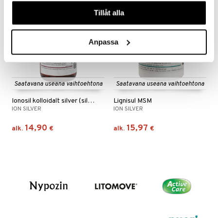
våra cookies vid fortsatt användande av vår webbplats.
Tillåt alla
Anpassa
Saatavana useana vaihtoehtona
Saatavana useana vaihtoehtona
Ionosil kolloidalt silver (silvervatten)
Lignisul MSM
ION SILVER
ION SILVER
14,90
15,97
alk.
€
alk.
€