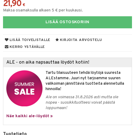
21,90
€
yt
verisuonet
ie
t
ood
Maksa osamaksulla alkaen 5 € per kuukausi.
talon kuorinta
 terveydenhuoltoa
poltto
rolia alentavat
LISÄÄ OSTOSKORIIN
talovoiteet
uolisto
rasvahapot
ta
LISÄÄ TOIVELISTALLE
KIRJOITA ARVOSTELU
inen
hiuspuu
ostuttimet
uutta säätelevät
KERRO YSTÄVÄLLE
t
riset rasvahapot
evitys
t
iini
ALE - on aika napsauttaa löydöt kotiin!
 energiaa
nia vahvistavat
 & helpottava
 & K
Tartu tilaisuuteen tehdä löytöjä suuresta
apia
tus
& nenä & kurkku
idantit
g
spalvelu
ALEstamme. Juuri nyt tarjoamme suuren
valikoiman jännittäviä tuotteita alennetuilla
ulatus
iinit
ksiä & vastauksia
hinnoilla!
o
puli
iinit
Ale on voimassa 31.8.2026 asti mutta ole
tuotetta
nopea - suosikkituotteesi voivat päästä
n
uuri
loppumaan!
 verkkokaupasta
ndra
Näe kaikki ale-löydöt »
neraalit
uskyky
Tuotetieto