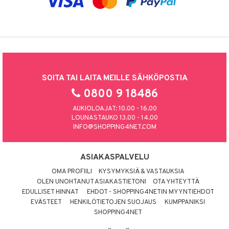
SOITA TAI LAITA MEILLE SÄHKÖPOSTIA
0800 9 18486
AUKIOLOAJAT: 10.00 - 16.00
LOUNASTAUKO 13.00 - 14.00
INFO@SHOPPING4NET.COM
ASIAKASPALVELU
OMA PROFIILI
KYSYMYKSIÄ & VASTAUKSIA
OLEN UNOHTANUT ASIAKASTIETONI
OTA YHTEYTTÄ
EDULLISET HINNAT
EHDOT - SHOPPING4NETIN MYYNTIEHDOT
EVÄSTEET
HENKILÖTIETOJEN SUOJAUS
KUMPPANIKSI
SHOPPING4NET