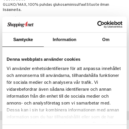
GLUKO/MAX, 100% puhdas glukosamiinisulfaattituote ilman
lisäaineita.
Annostus
Hevonen: Paino 500kg: Menekki n. 15g (3 teelusikallista). Hieman
pienempi annos ponille.
Koirille: annostus koiran painon mukaan. 10 kg: n 1 gramma päivässä
Samtycke
Information
Om
(1ml), 10-20 kg: n. 1-2 grammaa päivässä (1-2 ml), 20-30 kg: n. 2 -3
grammaa päivässä (2-3 ml), 30-40 kg: n. 3 – 4 grammaa päivässä /3-
4 ml, 40-50 kg: n. 4 – 5 grammaa päivässä (4-5 ml), 50kg ja siitä
ylöspäin: n. 5 grammaa päivässä (5ml) 1 maustemitta = 1 ml =1
Denna webbplats använder cookies
gramma. 1 teelusikka = 5 ml = 5 grammaa
Vi använder enhetsidentifierare för att anpassa innehållet
Ainesosat
Valmistettu fermentoidusta maissista.
och annonserna till användarna, tillhandahålla funktioner
för sociala medier och analysera vår trafik. Vi
vidarebefordrar även sådana identifierare och annan
Tuotenumero
information från din enhet till de sociala medier och
HG009-IS-200
annons- och analysföretag som vi samarbetar med.
Dessa kan i sin tur kombinera informationen med annan
Vinkkejä sinulle
information som du har tillhandahållit eller som de har
samlat in när du har använt deras tjänster. Du godkänner