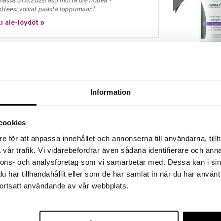
massa 31.8.2026 asti mutta ole nopea -
otteesi voivat päästä loppumaan!
i ale-löydöt »
Alpha Plus
ltai Shilajit Resin -tuotteen avulla. Löydä Altai
Aminosyrako
 jotka ovat syntyneet vuosisatojen aikana. Pitkä
ALPHA PLUS
inekset hajoavat Altai-vuoristossa Keski-Aasiassa.
16,43
Information
(
21
tää fulvohappoa ja yli 80 mineraalia, ja se on tunnettu
€
ää ja edistää yleistä hyvinvointia.
 ehkäisevistä ja antioksidatiivisista
cookies
aalit auttavat tukemaan kehoa ja sen fysiologisia
itin energisoivan voiman parempana
e för att anpassa innehållet och annonserna till användarna, tillh
na parannuksena, mielen selkeytenä ja lisääntyneenä
vår trafik. Vi vidarebefordrar även sådana identifierare och anna
nnons- och analysföretag som vi samarbetar med. Dessa kan i sin
isäravinne! Haluamme kuitenkin korostaa, että
har tillhandahållit eller som de har samlat in när du har använt
istä ja monipuolista ruokavaliota ja elämäntapaa.
ortsatt användande av vår webbplats.
KSM66 Ashwa