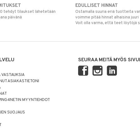
MITUKSET
EDULLISET HINNAT
00 tehdyt tilaukset lähetetään
Ostamalla suuria eriä tuotteita 
mana päivänä
voimme pitää hinnat alhaisina juuri
Voit olla varma, että teet löytöjä 
LVELU
SEURAA MEITÄ MYÖS SIVU
 VASTAUKSIA
UT ASIAKASTIETONI
Ä
NNAT
PING4NETIN MYYNTIEHDOT
JEN SUOJAUS
T