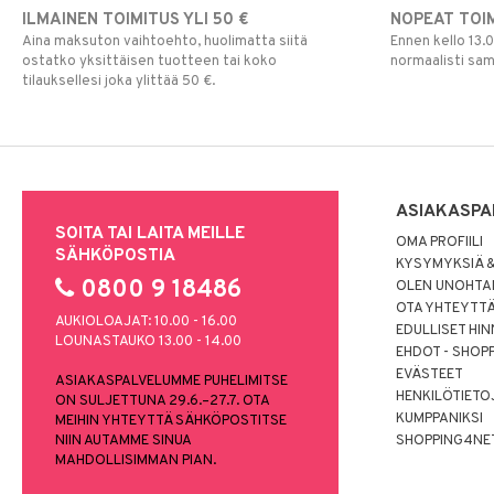
ILMAINEN TOIMITUS YLI 50 €
NOPEAT TOI
Aina maksuton vaihtoehto, huolimatta siitä
Ennen kello 13.
ostatko yksittäisen tuotteen tai koko
normaalisti sa
tilauksellesi joka ylittää 50 €.
ASIAKASPA
SOITA TAI LAITA MEILLE
OMA PROFIILI
SÄHKÖPOSTIA
KYSYMYKSIÄ &
0800 9 18486
OLEN UNOHTAN
OTA YHTEYTT
AUKIOLOAJAT: 10.00 - 16.00
EDULLISET HI
LOUNASTAUKO 13.00 - 14.00
EHDOT - SHOP
EVÄSTEET
ASIAKASPALVELUMME PUHELIMITSE
HENKILÖTIETO
ON SULJETTUNA 29.6.–27.7. OTA
KUMPPANIKSI
MEIHIN YHTEYTTÄ SÄHKÖPOSTITSE
NIIN AUTAMME SINUA
SHOPPING4NE
MAHDOLLISIMMAN PIAN.