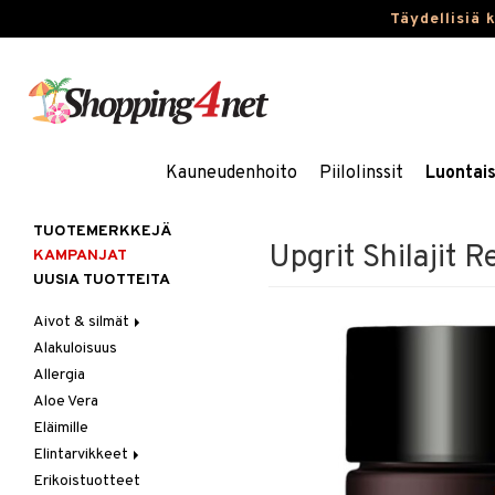
Täydellisiä 
Kauneudenhoito
Piilolinssit
Luontai
TUOTEMERKKEJÄ
Upgrit Shilajit R
KAMPANJAT
UUSIA TUOTTEITA
Aivot & silmät
Alakuloisuus
Muisti
Allergia
Rasvahapot
Aloe Vera
Silmät
Eläimille
Elintarvikkeet
Erikoistuotteet
Hedelmät & pähkinät