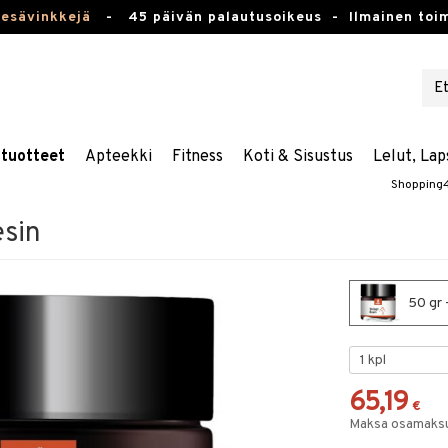
kesävinkkejä
-
45 päivän palautusoikeus -
Ilmainen toim
stuotteet
Apteekki
Fitness
Koti & Sisustus
Lelut, Lap
Shopping
esin
50 gr -
65,19
€
Maksa osamaksul