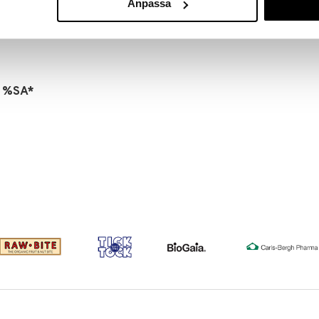
Anpassa
orokausiannosta ei saa ylittää. Ravintolisää ei tule
MEDICINEGARD
vaihtoehtona. Säilytettävä pienten lasten
21,91
€
g %SA*