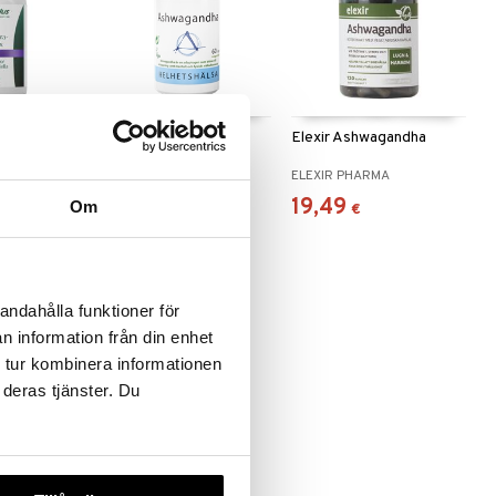
Ashwagandha
Elexir Ashwagandha
mplex
HELHETSHÄLSA
ELEXIR PHARMA
10,90
19,49
Om
,91
€
)
€
€
andahålla funktioner för
n information från din enhet
 tur kombinera informationen
 deras tjänster. Du
gandha