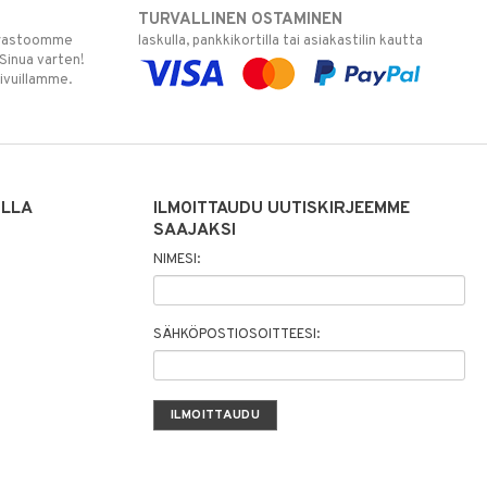
TURVALLINEN OSTAMINEN
varastoomme
laskulla, pankkikortilla tai asiakastilin kautta
 Sinua varten!
sivuillamme.
ILLA
ILMOITTAUDU UUTISKIRJEEMME
SAAJAKSI
NIMESI:
SÄHKÖPOSTIOSOITTEESI: