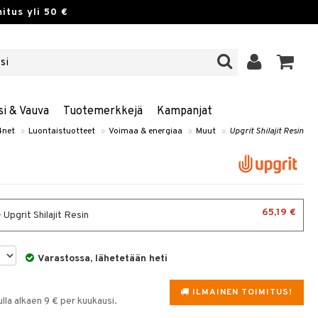
itus yli 50 €
si & Vauva
Tuotemerkkejä
Kampanjat
4net
»
Luontaistuotteet
»
Voimaa & energiaa
»
Muut
»
Upgrit Shilajit Resin
65,19 €
 Upgrit Shilajit Resin
Varastossa, lähetetään heti
ILMAINEN TOIMITUS!
la alkaen 9 € per kuukausi.