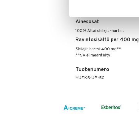
Tämä on ravintolisä. Suositeltua vu
käyttää monipuolisen ruokavalion 
ulottumattomissa.
Ainesosat
100% Altai shilajit -hartsi.
Ravintosisältö per 400 m
Shilajit-hartsi 400 mg**
**SA ei määritelty
Tuotenumero
HUEK5-UP-50