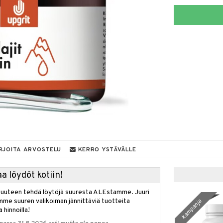
RJOITA ARVOSTELU
KERRO YSTÄVÄLLE
a löydöt kotiin!
isuuteen tehdä löytöjä suuresta ALEstamme. Juuri
mme suuren valikoiman jännittäviä tuotteita
kampanja
a hinnoilla!