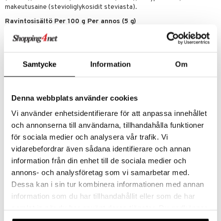
makeutusaine (stevioliglykosidit steviasta).
Ravintosisältö Per 100 g Per annos (5 g)
Energia
1459 kJ/343 kcal
Rasva
0
Hiilihydraatit
0
Kuidut
0
Samtycke
Information
Om
Proteiini
86,7 g
- josta välttämättömiä aminohappoja (EAA)
86,7 g
- josta L-leusiini
20,8 g
Denna webbplats använder cookies
- josta L-valiini
10,4 g
- josta L-isoleusiini
10,4 g
Vi använder enhetsidentifierare för att anpassa innehållet
- josta L-lysiini
8,3 g
och annonserna till användarna, tillhandahålla funktioner
- josta L-fenyylialaniini
7,5 g
för sociala medier och analysera vår trafik. Vi
- josta L-treoniini
7,1 g
vidarebefordrar även sådana identifierare och annan
- josta L-histidiini
4,2 g
- josta L-metioniini
1,3 g
information från din enhet till de sociala medier och
- josta L-tryptofaani
0,8 g
annons- och analysföretag som vi samarbetar med.
Suola
0,83 g
Dessa kan i sin tur kombinera informationen med annan
information som du har tillhandahållit eller som de har
Tuotenumero
samlat in när du har använt deras tjänster. Du godkänner
HEEEB-EN-300
våra cookies vid fortsatt användande av vår webbplats.