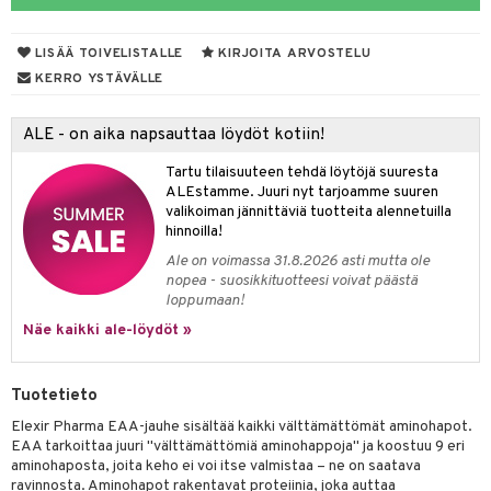
yt
verisuonet
ie
t
ood
LISÄÄ TOIVELISTALLE
KIRJOITA ARVOSTELU
talon kuorinta
 terveydenhuoltoa
poltto
rolia alentavat
KERRO YSTÄVÄLLE
talovoiteet
uolisto
rasvahapot
ta
ALE - on aika napsauttaa löydöt kotiin!
inen
hiuspuu
ostuttimet
uutta säätelevät
Tartu tilaisuuteen tehdä löytöjä suuresta
t
riset rasvahapot
evitys
t
iini
ALEstamme. Juuri nyt tarjoamme suuren
valikoiman jännittäviä tuotteita alennetuilla
 energiaa
nia vahvistavat
 & helpottava
 & K
hinnoilla!
Ale on voimassa 31.8.2026 asti mutta ole
apia
tus
& nenä & kurkku
idantit
g
nopea - suosikkituotteesi voivat päästä
loppumaan!
ulatus
iinit
Näe kaikki ale-löydöt »
o
puli
iinit
n
uuri
Tuotetieto
ndra
Elexir Pharma EAA-jauhe sisältää kaikki välttämättömät aminohapot.
EAA tarkoittaa juuri "välttämättömiä aminohappoja" ja koostuu 9 eri
neraalit
uskyky
aminohaposta, joita keho ei voi itse valmistaa – ne on saatava
ravinnosta. Aminohapot rakentavat proteiinia, joka auttaa