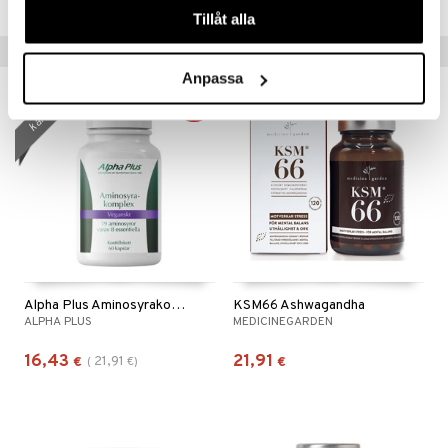
Tillåt alla
Suositut tuotteet
Anpassa
kampanja
-25%
Alpha Plus Aminosyrakomplex
KSM66 Ashwagandha
ALPHA PLUS
MEDICINEGARDEN
16,43
21,91
21,91
€
(
€
)
€