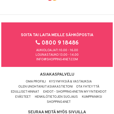
SOITA TAI LAITA MEILLE SÄHKÖPOSTIA
0800 9 18486
AUKIOLOAJAT: 10.00 - 16.00
LOUNASTAUKO 13.00 - 14.00
INFO@SHOPPING4NET.COM
ASIAKASPALVELU
OMA PROFIILI
KYSYMYKSIÄ & VASTAUKSIA
OLEN UNOHTANUT ASIAKASTIETONI
OTA YHTEYTTÄ
EDULLISET HINNAT
EHDOT - SHOPPING4NETIN MYYNTIEHDOT
EVÄSTEET
HENKILÖTIETOJEN SUOJAUS
KUMPPANIKSI
SHOPPING4NET
SEURAA MEITÄ MYÖS SIVUILLA