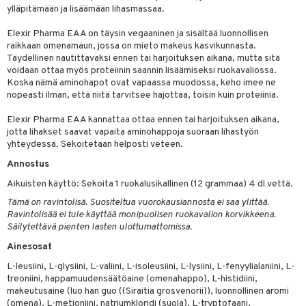
ylläpitämään ja lisäämään lihasmassaa.
spalvelu
Elexir Pharma EAA on täysin vegaaninen ja sisältää luonnollisen
ksiä & vastauksia
raikkaan omenamaun, jossa on mieto makeus kasvikunnasta.
Täydellinen nautittavaksi ennen tai harjoituksen aikana, mutta sitä
tuotetta
voidaan ottaa myös proteiinin saannin lisäämiseksi ruokavaliossa.
Koska nämä aminohapot ovat vapaassa muodossa, keho imee ne
 verkkokaupasta
nopeasti ilman, että niitä tarvitsee hajottaa, toisin kuin proteiinia.
Elexir Pharma EAA kannattaa ottaa ennen tai harjoituksen aikana,
jotta lihakset saavat vapaita aminohappoja suoraan lihastyön
yhteydessä. Sekoitetaan helposti veteen.
Annostus
Aikuisten käyttö: Sekoita 1 ruokalusikallinen (12 grammaa) 4 dl vettä.
Tämä on ravintolisä. Suositeltua vuorokausiannosta ei saa ylittää.
Ravintolisää ei tule käyttää monipuolisen ruokavalion korvikkeena.
Säilytettävä pienten lasten ulottumattomissa.
Ainesosat
L-leusiini, L-glysiini, L-valiini, L-isoleusiini, L-lysiini, L-fenyylialaniini, L-
treoniini, happamuudensäätöaine (omenahappo), L-histidiini,
makeutusaine (luo han guo ((Siraitia grosvenorii)), luonnollinen aromi
(omena), L-metioniini, natriumkloridi (suola), L-tryptofaani,