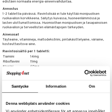
edistäen normaalia energia-aineenvaihduntaa.
Annostus
 energiaa
1-2 tablettia päivässä. Ravintolisää ei tule käyttää monipuolisen
ruokavalion korvikkeena. Säilytys kuivassa, huoneenlämmössä ja
g
spalvelu
lasten ulottumattomissa. Huomioithan monipuolisen ja tasapainoisen
ruokavalion ja terveellisten elämäntapojen tärkeyden.
ksiä & vastauksia
Ainesosat
Täyteaine, vitamiineja, maltodekstriini, pintakäsittelyaine, väriaine,
tuotetta
kosteuttasitova-aine.
uuri
 verkkokaupasta
Ravintosisältö per 1 tabletti:
ndra
Tiamiini
14mg
Riboflaviini
11mg
uskyky
Niasiini
60mg
B6-vitamiini
5mg
Foolihappo
180µg
B12-vitamiini
9µg
Samtycke
Information
Om
Pantoteenihappo
27mg
Tuotenumero
Denna webbplats använder cookies
HACVB-K8-200
Vi använder enhetsidentifierare för att anpassa innehållet