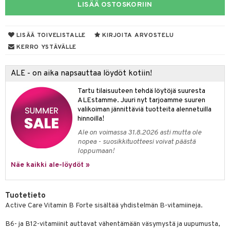
LISÄÄ OSTOSKORIIN
yt
verisuonet
ie
t
ood
talon kuorinta
 terveydenhuoltoa
poltto
rolia alentavat
LISÄÄ TOIVELISTALLE
KIRJOITA ARVOSTELU
KERRO YSTÄVÄLLE
talovoiteet
uolisto
rasvahapot
ta
inen
hiuspuu
ostuttimet
uutta säätelevät
ALE - on aika napsauttaa löydöt kotiin!
t
riset rasvahapot
evitys
t
iini
Tartu tilaisuuteen tehdä löytöjä suuresta
ALEstamme. Juuri nyt tarjoamme suuren
nia vahvistavat
 & helpottava
 & K
valikoiman jännittäviä tuotteita alennetuilla
hinnoilla!
apia
tus
& nenä & kurkku
idantit
Ale on voimassa 31.8.2026 asti mutta ole
nopea - suosikkituotteesi voivat päästä
ulatus
miinit
loppumaan!
o
puli
iinit
Näe kaikki ale-löydöt »
n
Tuotetieto
Active Care Vitamin B Forte sisältää yhdistelmän B-vitamiineja.
neraalit
B6- ja B12-vitamiinit auttavat vähentämään väsymystä ja uupumusta,