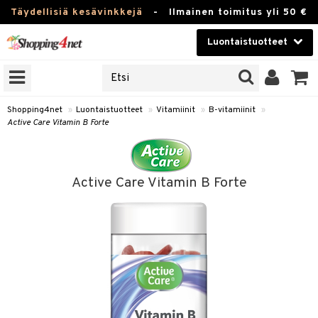
Täydellisiä kesävinkkejä
-
Ilmainen toimitus yli 50 €
Luontaistuotteet
ERKKEJÄ
Kauneudenhoito
JAT
UOTTEITA
Piilolinssit
Shopping4net
»
Luontaistuotteet
»
Vitamiinit
»
B-vitamiinit
»
Active Care Vitamin B Forte
Luontaistuotteet
silmät
Apteekki
suus
Active Care Vitamin B Forte
apot
Fitness
Koti & Sisustus
Lelut, Lapsi & Vauva
kkeet
Tuotemerkkejä
otteet
ät & pähkinät
Kampanjat
iho & kynnet
en