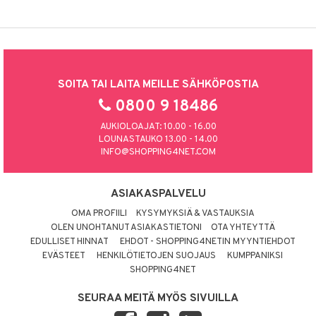
SOITA TAI LAITA MEILLE SÄHKÖPOSTIA
0800 9 18486
AUKIOLOAJAT: 10.00 - 16.00
LOUNASTAUKO 13.00 - 14.00
INFO@SHOPPING4NET.COM
ASIAKASPALVELU
OMA PROFIILI
KYSYMYKSIÄ & VASTAUKSIA
OLEN UNOHTANUT ASIAKASTIETONI
OTA YHTEYTTÄ
EDULLISET HINNAT
EHDOT - SHOPPING4NETIN MYYNTIEHDOT
EVÄSTEET
HENKILÖTIETOJEN SUOJAUS
KUMPPANIKSI
SHOPPING4NET
SEURAA MEITÄ MYÖS SIVUILLA