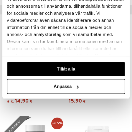
och annonserna till användarna, tillhandahålla funktioner
Suositut tuotteet
för sociala medier och analysera vår trafik. Vi
vidarebefordrar även sådana identifierare och annan
information från din enhet till de sociala medier och
annons- och analysföretag som vi samarbetar med.
Dessa kan i sin tur kombinera informationen med annan
information som du har tillhandahållit eller som de har
samlat in när du har använt deras tjänster. Du godkänner
våra cookies vid fortsatt användande av vår webbplats.
Tillåt alla
Saatavana useana vaihtoehtona
B-vitaminkomplex
Holistic Mega B-komplex
Anpassa
HELHETSHÄLSA
HOLISTIC
14,90
15,90
alk.
€
€
kampanja
-25%