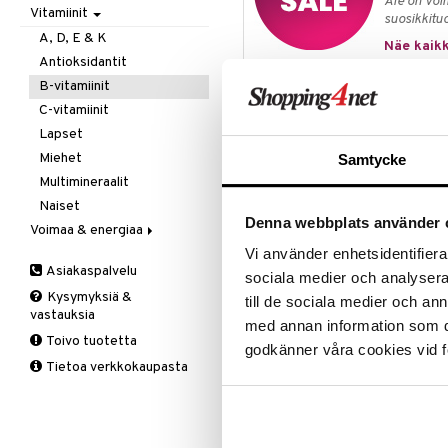
Ale on voi
Vitamiinit
Kivunlievitys
Juomat
C-vitamiini
Verisuonia vahvistavat
suosikkitu
Muuta
Kuidut
Estävä & helpottava
A, D, E & K
Näe kaikk
Valoterapia
Puhdistus
Korva & nenä & kurkku
Antioksidantit
Ruuansulatus
Muut
B-vitamiinit
Tuotetieto
Suolisto
Valkosipuli
C-vitamiinit
Viruksiin
Lapset
Vitamiini B12 ja foolihappo ovat vi
ovat keskinäisesti riippuvaisia. V
Yskään
Miehet
Samtycke
psykologisia toimintoja. Psykologis
Multimineraalit
suorituksia, kuten muistia, keski
Naiset
vitamiinien vähäinen saanti voi pitk
Denna webbplats använder 
erityisesti ikääntyneiden muistia.
Voimaa & energiaa
Kun otetaan ravintolisää, joka sis
Vi använder enhetsidentifierar
Ginseng
erittäin hyvin suun limakalvoilta. 
Asiakaspalvelu
sociala medier och analysera 
Muut
imeskellään hitaasti, jotta vitami
Kysymyksiä &
till de sociala medier och a
Q-10
suolistossa.
vastauksia
med annan information som du 
Ruusunjuuri
Annostus
Toivo tuotetta
godkänner våra cookies vid f
Schizandra
1 imeskelytabletti päivittäin. Ann
Tietoa verkkokaupasta
Suorituskyky
Suositeltua annosta ei saa ylittää.
kuuluu monipuolinen ja tasapainoi
ulottumattomissa. Ei suositella la
Liiallinen kulutus voi aiheuttaa la