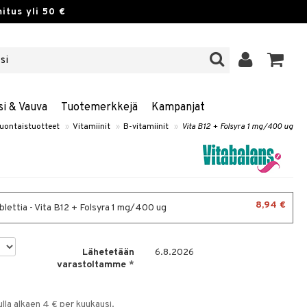
itus yli 50 €
si & Vauva
Tuotemerkkejä
Kampanjat
uontaistuotteet
»
Vitamiinit
»
B-vitamiinit
»
Vita B12 + Folsyra 1 mg/400 ug
8,94 €
blettia - Vita B12 + Folsyra 1 mg/400 ug
Lähetetään
6.8.2026
varastoltamme
*
la alkaen 4 € per kuukausi.