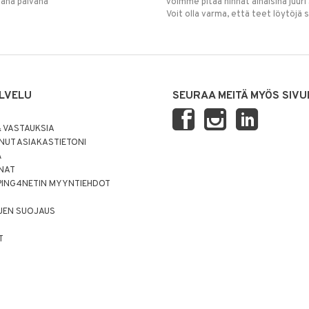
mana päivänä
voimme pitää hinnat alhaisina juuri
Voit olla varma, että teet löytöjä 
LVELU
SEURAA MEITÄ MYÖS SIVU
 VASTAUKSIA
UT ASIAKASTIETONI
Ä
NNAT
PING4NETIN MYYNTIEHDOT
JEN SUOJAUS
T