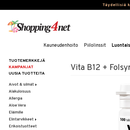
Täydellisiä 
Kauneudenhoito
Piilolinssit
Luontai
TUOTEMERKKEJÄ
Vita B12 + Fols
KAMPANJAT
UUSIA TUOTTEITA
Aivot & silmät
Alakuloisuus
Muisti
Allergia
Rasvahapot
Aloe Vera
Silmät
Eläimille
Elintarvikkeet
Erikoistuotteet
Hedelmät & pähkinät