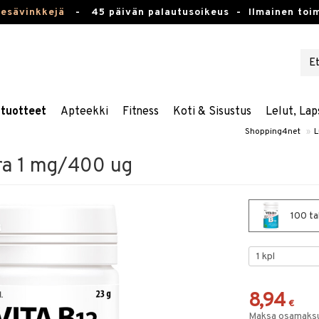
kesävinkkejä
-
45 päivän palautusoikeus -
Ilmainen toim
stuotteet
Apteekki
Fitness
Koti & Sisustus
Lelut, Lap
Shopping4net
»
L
yra 1 mg/400 ug
100 ta
8,94
€
Maksa osamaksul