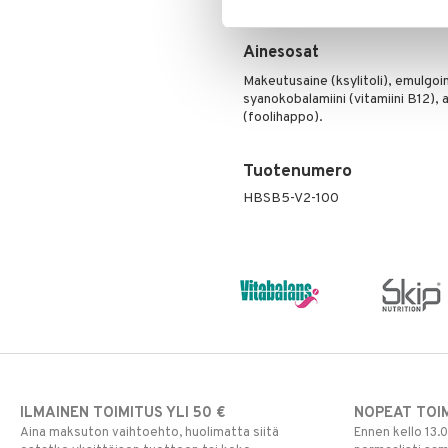
Ainesosat
Makeutusaine (ksylitoli), emulgo
syanokobalamiini (vitamiini B12),
(foolihappo).
Tuotenumero
HBSB5-V2-100
ILMAINEN TOIMITUS YLI 50 €
NOPEAT TOI
Aina maksuton vaihtoehto, huolimatta siitä
Ennen kello 13.