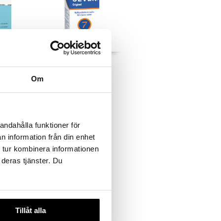
Lacto Seven Original
VITABALANS
Om
17,90
€
andahålla funktioner för
n information från din enhet
 tur kombinera informationen
 deras tjänster. Du
Tillåt alla