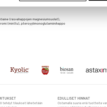
intiaine (rasvahappojen magnesiumsuolat),
 aromi (minttu), pteroyylimonoglutamiinihappo
MITUKSET
EDULLISET HINNAT
00 tehdyt tilaukset lähetetään
Ostamalla suuria eriä tuotteita 