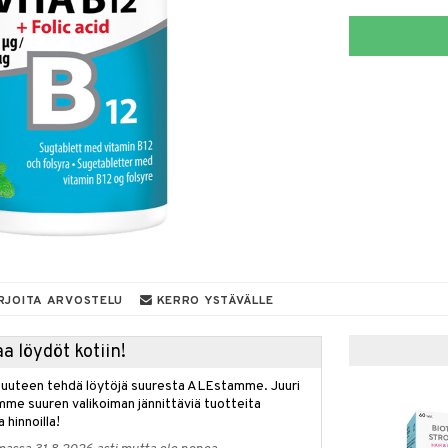
RJOITA ARVOSTELU
KERRO YSTÄVÄLLE
a löydöt kotiin!
isuuteen tehdä löytöjä suuresta ALEstamme. Juuri
mme suuren valikoiman jännittäviä tuotteita
a hinnoilla!