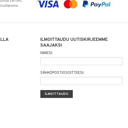
 Sinua varten!
sivuillamme.
ILLA
ILMOITTAUDU UUTISKIRJEEMME
SAAJAKSI
NIMESI:
SÄHKÖPOSTIOSOITTEESI: