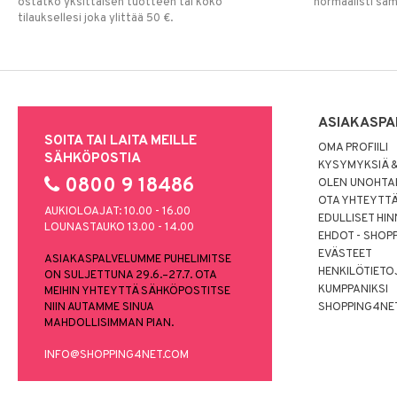
ostatko yksittäisen tuotteen tai koko
normaalisti sa
tilauksellesi joka ylittää 50 €.
ASIAKASPA
SOITA TAI LAITA MEILLE
OMA PROFIILI
SÄHKÖPOSTIA
KYSYMYKSIÄ &
0800 9 18486
OLEN UNOHTAN
OTA YHTEYTT
AUKIOLOAJAT: 10.00 - 16.00
EDULLISET HI
LOUNASTAUKO 13.00 - 14.00
EHDOT - SHOP
EVÄSTEET
ASIAKASPALVELUMME PUHELIMITSE
HENKILÖTIETO
ON SULJETTUNA 29.6.–27.7. OTA
KUMPPANIKSI
MEIHIN YHTEYTTÄ SÄHKÖPOSTITSE
NIIN AUTAMME SINUA
SHOPPING4NE
MAHDOLLISIMMAN PIAN.
INFO@SHOPPING4NET.COM