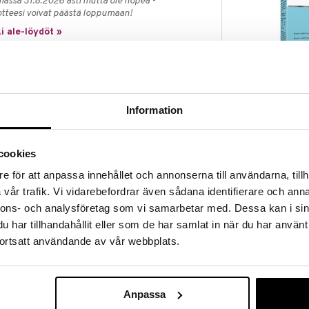
massa 31.8.2026 asti mutta ole nopea -
otteesi voivat päästä loppumaan!
i ale-löydöt »
Biotin Strong
tamiineja hermostolle, ja niiden toiminta ja aktiivisuus
itamiini B12 ja foolihappo edistävät normaaleja
VITABALANS
Information
illa toiminnoilla tarkoitetaan kognitiivisia
8,90
ttymistä, oppimista ja ongelmanratkaisua. Näiden
€
ällä aikavälillä heikentää kognitiivisia suorituksia,
cookies
ältää suuren määrän vitamiinia B12, vitamiini imeytyy
e för att anpassa innehållet och annonserna till användarna, tillh
Siksi suositellaan, että Vita B12 + Foolihappoa
vår trafik. Vi vidarebefordrar även sådana identifierare och anna
ini B12 imeytyisi maksimaalisesti. Foolihappo imeytyy
nnons- och analysföretag som vi samarbetar med. Dessa kan i sin
har tillhandahållit eller som de har samlat in när du har använt
ortsatt användande av vår webbplats.
a imeskelytabletin sulaa hitaasti suussa.
 Ravintolisä ei korvaa terveellistä elämäntapaa, johon
nen ruokavalio. Säilytettävä pienten lasten
Anpassa
psille. Säilytettävä kuivassa huoneenlämmössä.
ksatiivisen vaikutuksen. Sisältää makeutusaineita.