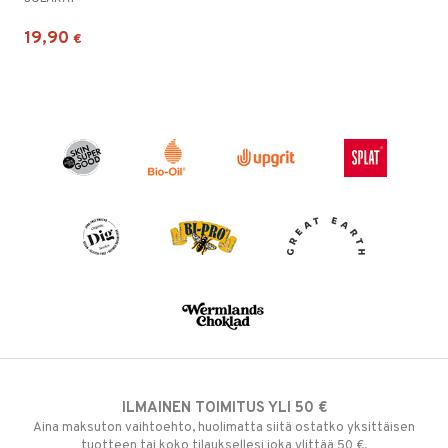
19,90
€
ILMAINEN TOIMITUS YLI 50 €
Aina maksuton vaihtoehto, huolimatta siitä ostatko yksittäisen
tuotteen tai koko tilauksellesi joka ylittää 50 €.