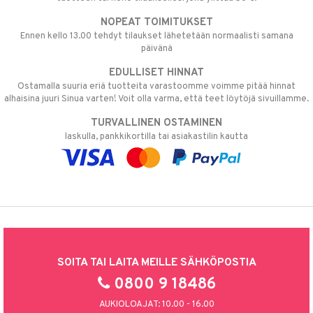
NOPEAT TOIMITUKSET
Ennen kello 13.00 tehdyt tilaukset lähetetään normaalisti samana
päivänä
EDULLISET HINNAT
Ostamalla suuria eriä tuotteita varastoomme voimme pitää hinnat
alhaisina juuri Sinua varten! Voit olla varma, että teet löytöjä sivuillamme.
TURVALLINEN OSTAMINEN
laskulla, pankkikortilla tai asiakastilin kautta
SOITA TAI LAITA MEILLE SÄHKÖPOSTIA
0800 9 18486
AUKIOLOAJAT: 10.00 - 16.00