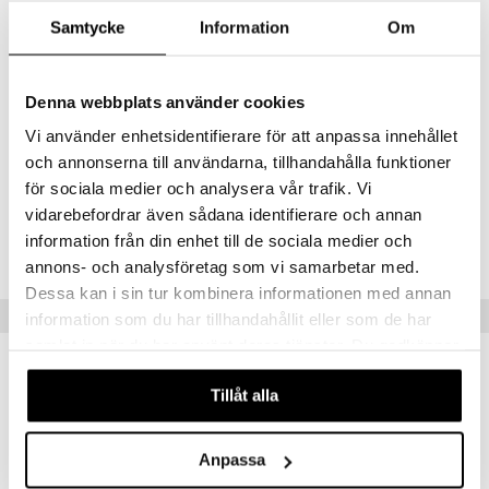
Inositoli (myo-inositoli), vegaaninen kapseli
Samtycke
Information
Om
(hydroksipropyylimetyyliselluloosa), riisijauho, riisiuuteseos (riisiuute,
riisinkuori, auringonkukkaöljy, stabilointiaine [arabikumi]),
paakkuuntumisenestoaine (piidioksidi).
Denna webbplats använder cookies
Vi använder enhetsidentifierare för att anpassa innehållet
SISÄLTÖ PER PÄIVÄANNOS: 1 KAPSELI
och annonserna till användarna, tillhandahålla funktioner
Inositoli 500 mg
för sociala medier och analysera vår trafik. Vi
vidarebefordrar även sådana identifierare och annan
Tuotenumero
information från din enhet till de sociala medier och
HSI00-TY-100
annons- och analysföretag som vi samarbetar med.
Dessa kan i sin tur kombinera informationen med annan
Vinkkejä sinulle
information som du har tillhandahållit eller som de har
samlat in när du har använt deras tjänster. Du godkänner
våra cookies vid fortsatt användande av vår webbplats.
Tillåt alla
Anpassa