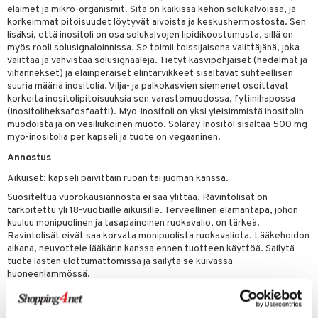
eläimet ja mikro-organismit. Sitä on kaikissa kehon solukalvoissa, ja
korkeimmat pitoisuudet löytyvät aivoista ja keskushermostosta. Sen
 energiaa
lisäksi, että inositoli on osa solukalvojen lipidikoostumusta, sillä on
myös rooli solusignaloinnissa. Se toimii toissijaisena välittäjänä, joka
g
välittää ja vahvistaa solusignaaleja. Tietyt kasvipohjaiset (hedelmät ja
spalvelu
vihannekset) ja eläinperäiset elintarvikkeet sisältävät suhteellisen
suuria määriä inositolia. Vilja- ja palkokasvien siemenet osoittavat
ksiä & vastauksia
korkeita inositolipitoisuuksia sen varastomuodossa, fytiinihapossa
(inositoliheksafosfaatti). Myo-inositoli on yksi yleisimmistä inositolin
tuotetta
muodoista ja on vesiliukoinen muoto. Solaray Inositol sisältää 500 mg
uuri
myo-inositolia per kapseli ja tuote on vegaaninen.
 verkkokaupasta
ndra
Annostus
Aikuiset: kapseli päivittäin ruoan tai juoman kanssa.
uskyky
Suositeltua vuorokausiannosta ei saa ylittää. Ravintolisät on
tarkoitettu yli 18-vuotiaille aikuisille. Terveellinen elämäntapa, johon
kuuluu monipuolinen ja tasapainoinen ruokavalio, on tärkeä.
Ravintolisät eivät saa korvata monipuolista ruokavaliota. Lääkehoidon
aikana, neuvottele lääkärin kanssa ennen tuotteen käyttöä. Säilytä
tuote lasten ulottumattomissa ja säilytä se kuivassa
huoneenlämmössä.
Ainesosat