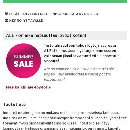
yt
verisuonet
ie
t
ood
LISÄÄ TOIVELISTALLE
KIRJOITA ARVOSTELU
talon kuorinta
 terveydenhuoltoa
poltto
rolia alentavat
KERRO YSTÄVÄLLE
talovoiteet
uolisto
rasvahapot
ta
ALE - on aika napsauttaa löydöt kotiin!
inen
hiuspuu
ostuttimet
uutta säätelevät
Tartu tilaisuuteen tehdä löytöjä suuresta
t
riset rasvahapot
evitys
t
iini
ALEstamme. Juuri nyt tarjoamme suuren
valikoiman jännittäviä tuotteita alennetuilla
nia vahvistavat
 & helpottava
 & K
hinnoilla!
Ale on voimassa 31.8.2026 asti mutta ole
apia
tus
& nenä & kurkku
idantit
nopea - suosikkituotteesi voivat päästä
loppumaan!
ulatus
miinit
Näe kaikki ale-löydöt »
o
puli
iinit
n
Tuotetieto
Inositoli on aine, joka on mukana erilaisissa prosesseissa kehossa.
Inositoli on muun muassa solukalvojen komponentti. Inositoliyhdisteet
neraalit
toimivat myös signaalinvälittäjinä soluissa. Inositolia esiintyy
luonnostaan kaikissa organismeissa, mukaan lukien ihmiset, kasvit,