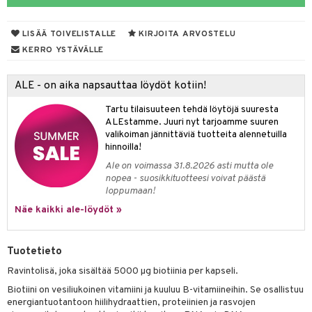
yt
verisuonet
ie
t
ood
LISÄÄ TOIVELISTALLE
KIRJOITA ARVOSTELU
talon kuorinta
 terveydenhuoltoa
poltto
rolia alentavat
KERRO YSTÄVÄLLE
talovoiteet
uolisto
rasvahapot
ta
ALE - on aika napsauttaa löydöt kotiin!
inen
hiuspuu
ostuttimet
uutta säätelevät
Tartu tilaisuuteen tehdä löytöjä suuresta
t
riset rasvahapot
evitys
t
iini
ALEstamme. Juuri nyt tarjoamme suuren
valikoiman jännittäviä tuotteita alennetuilla
nia vahvistavat
 & helpottava
 & K
hinnoilla!
Ale on voimassa 31.8.2026 asti mutta ole
apia
tus
& nenä & kurkku
idantit
nopea - suosikkituotteesi voivat päästä
loppumaan!
ulatus
miinit
Näe kaikki ale-löydöt »
o
puli
iinit
n
Tuotetieto
Ravintolisä, joka sisältää 5000 µg biotiinia per kapseli.
Biotiini on vesiliukoinen vitamiini ja kuuluu B-vitamiineihin. Se osallistuu
neraalit
energiantuotantoon hiilihydraattien, proteiinien ja rasvojen