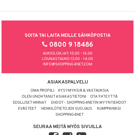
SOITA TAI LAITA MEILLE SÄHKÖPOSTIA
0800 9 18486
AUKIOLOAJAT: 10.00 - 16.00
LOUNASTAUKO 13.00 - 14.00
INFO@SHOPPING4NET.COM
ASIAKASPALVELU
OMA PROFIILI
KYSYMYKSIÄ & VASTAUKSIA
OLEN UNOHTANUT ASIAKASTIETONI
OTA YHTEYTTÄ
EDULLISET HINNAT
EHDOT - SHOPPING4NETIN MYYNTIEHDOT
EVÄSTEET
HENKILÖTIETOJEN SUOJAUS
KUMPPANIKSI
SHOPPING4NET
SEURAA MEITÄ MYÖS SIVUILLA