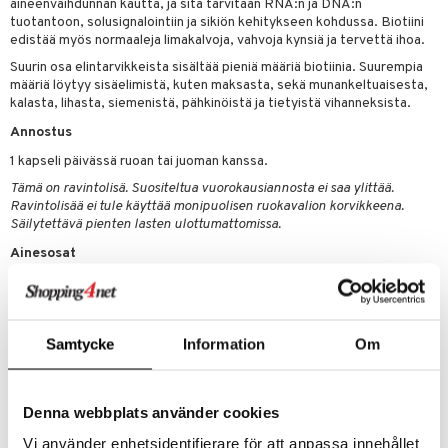
aineenvaihdunnan kautta, ja sitä tarvitaan RNA:n ja DNA:n
tuotantoon, solusignalointiin ja sikiön kehitykseen kohdussa. Biotiini
edistää myös normaaleja limakalvoja, vahvoja kynsiä ja tervettä ihoa.
 energiaa
Suurin osa elintarvikkeista sisältää pieniä määriä biotiinia. Suurempia
g
määriä löytyy sisäelimistä, kuten maksasta, sekä munankeltuaisesta,
spalvelu
kalasta, lihasta, siemenistä, pähkinöistä ja tietyistä vihanneksista.
ksiä & vastauksia
Annostus
1 kapseli päivässä ruoan tai juoman kanssa.
tuotetta
uuri
Tämä on ravintolisä. Suositeltua vuorokausiannosta ei saa ylittää.
 verkkokaupasta
Ravintolisää ei tule käyttää monipuolisen ruokavalion korvikkeena.
ndra
Säilytettävä pienten lasten ulottumattomissa.
uskyky
Ainesosat
Täyteaine (mikrokiteinen selluloosa),
kasviskapseli (hydroksipropyylimetyyliselluloosa), D-biotin,
pintakäsittelyaine (rasvahapot), paakkuuntumisenestoaine
(piidioksidi, rasvahappojen magnesiumsuolat).
Samtycke
Information
Om
Tuotenumero
Denna webbplats använder cookies
HB0ZE-TY-60
Vi använder enhetsidentifierare för att anpassa innehållet