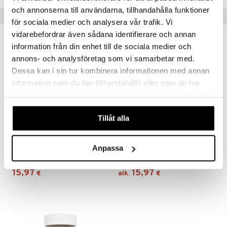
och annonserna till användarna, tillhandahålla funktioner
Vinkkejä sinulle
för sociala medier och analysera vår trafik. Vi
vidarebefordrar även sådana identifierare och annan
information från din enhet till de sociala medier och
annons- och analysföretag som vi samarbetar med.
Dessa kan i sin tur kombinera informationen med annan
information som du har tillhandahållit eller som de har
samlat in när du har använt deras tjänster. Du godkänner
våra cookies vid fortsatt användande av vår webbplats.
Tillåt alla
Saatavana useana vaihtoehtona
Solaray BioCitrate Magnesium
Solaray Mega-B stress
Anpassa
SOLARAY
SOLARAY
15,97
15,97
€
alk.
€