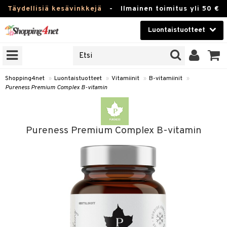
Täydellisiä kesävinkkejä
-
Ilmainen toimitus yli 50 €
Luontaistuotteet
ERKKEJÄ
Kauneudenhoito
JAT
UOTTEITA
Piilolinssit
Shopping4net
»
Luontaistuotteet
»
Vitamiinit
»
B-vitamiinit
»
Pureness Premium Complex B-vitamin
Luontaistuotteet
silmät
Apteekki
suus
Pureness Premium Complex B-vitamin
apot
Fitness
Koti & Sisustus
Lelut, Lapsi & Vauva
kkeet
Tuotemerkkejä
otteet
ät & pähkinät
Kampanjat
iho & kynnet
en