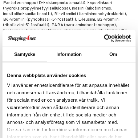
Pantoteenihappo (D-kalsiumpantotenaatti), kapselinkuori
(hydroksipropyylimetyyliselluloosa), niasiini (nikotiiniamidi,
inositoliheksanikotinaatti), B1-vitamiini (tiamiinimonohydrokloridi),
B6-vitamiini (pyridoksaali-5'-fosfaatti), L-leusiini, B2-vitamiini
(riboflaviini-5'-fosfaatti), PABA (para-aminobentsoehappo),
foolihappo (5-MTH-foolihappo, glukosamiinisuola [Quatrefolic®]),
biotiini (D-biotini), B12-vitamiini (metyylikobalamiini)
Sisältö per vuorokausiannos, 1 kapseli (VRN%)
B1-vitamiini 50 mg (4545%)
Samtycke
Information
Om
B2-vitamiini 7 mg (500%)
B3-vitamiini 60 mg (375%)
B6-vitamiini 10 mg (714%)
Denna webbplats använder cookies
B12-vitamiini 350 µg (14000%)
Biotiini 350 µg (700%)
Vi använder enhetsidentifierare för att anpassa innehållet
B5-vitamiini 100 µg (1666%)
och annonserna till användarna, tillhandahålla funktioner
Folaatti 400 µg (200%)
för sociala medier och analysera vår trafik. Vi
PABA 2 mg **
*VRN = Päivittäinen vertailusaanti
vidarebefordrar även sådana identifierare och annan
**VRN ei määritelty
information från din enhet till de sociala medier och
annons- och analysföretag som vi samarbetar med.
Tuotenumero
Dessa kan i sin tur kombinera informationen med annan
HPAEI-QH-60
information som du har tillhandahållit eller som de har