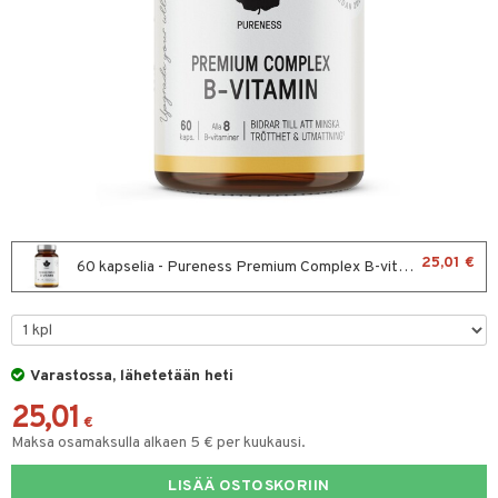
hygienia
& leivonta
 & pigmentti
hdistaminen
t
t
osuoja
ersun-tuotteet
s
lisät
tuotteet
inkovoiteet
usaineet
en hoito
to
let
et & liemet
nhoito
apot
koistuotteet
t
tuotteet
nit &mineraalit
hanen
toaineet
rasva
 jalat
m
25,01 €
60 kapselia - Pureness Premium Complex B-vitamin
mpoot
kojen hoito
 lihakset
ä- & siementahnoja
en hoito
lisät
ien hoito
koistuotteet
udottaminen
t
 halu
ium
lisät
t tarvikkeet
Varastossa, lähetetään heti
ranajotuotteet
dorantit
pot
od
iikka
tamiinit
s & imetys
sti käytettävät
n korvaaminen
25,01
distaminen
koistuotteet
let
iot
s
akkauhset
lisät
rasvahapot
€
Maksa osamaksulla alkaen 5 € per kuukausi.
mänympärysvoiteet
eriset öljyt
hampaat
 halu
ideriviinietikka
svahapot
i-intoleranssi
LISÄÄ OSTOSKORIIN
teet
py, suihku & saippuat
mät
d
vuodet & PMS