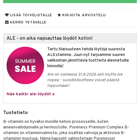
yt
verisuonet
ie
t
ood
LISÄÄ TOIVELISTALLE
KIRJOITA ARVOSTELU
talon kuorinta
 terveydenhuoltoa
poltto
rolia alentavat
KERRO YSTÄVÄLLE
talovoiteet
uolisto
rasvahapot
ta
ALE - on aika napsauttaa löydöt kotiin!
inen
hiuspuu
ostuttimet
uutta säätelevät
Tartu tilaisuuteen tehdä löytöjä suuresta
t
riset rasvahapot
evitys
t
iini
ALEstamme. Juuri nyt tarjoamme suuren
valikoiman jännittäviä tuotteita alennetuilla
nia vahvistavat
 & helpottava
 & K
hinnoilla!
Ale on voimassa 31.8.2026 asti mutta ole
apia
tus
& nenä & kurkku
idantit
nopea - suosikkituotteesi voivat päästä
loppumaan!
ulatus
miinit
Näe kaikki ale-löydöt »
o
puli
iinit
n
Tuotetieto
B-vitamiini on hyväksi monille kehon prosesseille, kuten
aineenvaihdunnalle ja hermostolle. Pureness Premium Complex B-
neraalit
vitamiini on vitamiinivalmiste, joka sisältää vahvoja ja aktiivisia B-
vitamiinin muotoja. Nämä kapselit valmistetaan Purenessin