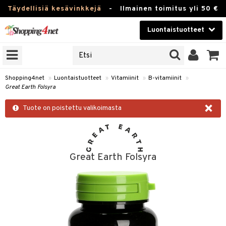
Täydellisiä kesävinkkejä
-
Ilmainen toimitus yli 50 €
Luontaistuotteet
ERKKEJÄ
Kauneudenhoito
JAT
UOTTEITA
Piilolinssit
Shopping4net
»
Luontaistuotteet
»
Vitamiinit
»
B-vitamiinit
»
Great Earth Folsyra
Luontaistuotteet
silmät
×
Tuote on poistettu valikoimasta
Apteekki
suus
apot
Fitness
Koti & Sisustus
Great Earth Folsyra
Lelut, Lapsi & Vauva
kkeet
Tuotemerkkejä
otteet
ät & pähkinät
Kampanjat
iho & kynnet
en