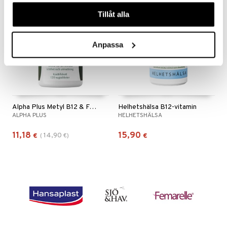
kampanja
våra cookies vid fortsatt användande av vår webbplats.
-25%
Tillåt alla
Anpassa
Alpha Plus Metyl B12 & Folat
Helhetshälsa B12-vitamin
ALPHA PLUS
HELHETSHÄLSA
11,18
15,90
14,90
€
(
€
)
€