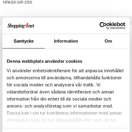
HFA00-GR-250
 energiaa
Suositut tuotteet
g
spalvelu
ksiä & vastauksia
Samtycke
Information
Om
tuotetta
uuri
 verkkokaupasta
Denna webbplats använder cookies
ndra
Vi använder enhetsidentifierare för att anpassa innehållet
uskyky
och annonserna till användarna, tillhandahålla funktioner
för sociala medier och analysera vår trafik. Vi
Saatavana useana vaihtoehtona
vidarebefordrar även sådana identifierare och annan
B-vitaminkomplex
Holistic Mega B-komplex
information från din enhet till de sociala medier och
HELHETSHÄLSA
HOLISTIC
annons- och analysföretag som vi samarbetar med.
14,90
15,90
alk.
€
€
Dessa kan i sin tur kombinera informationen med annan
information som du har tillhandahållit eller som de har
samlat in när du har använt deras tjänster. Du godkänner