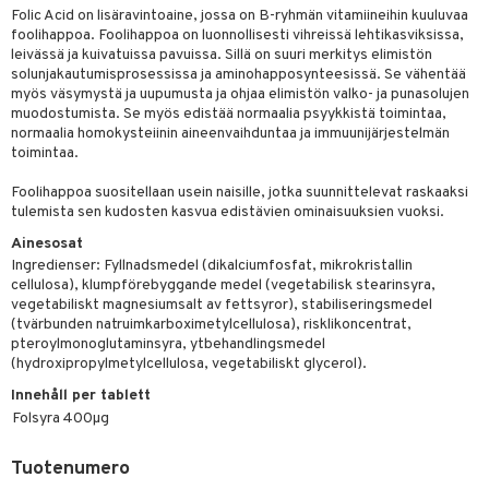
Folic Acid on lisäravintoaine, jossa on B-ryhmän vitamiineihin kuuluvaa
yt
foolihappoa. Foolihappoa on luonnollisesti vihreissä lehtikasviksissa,
verisuonet
ie
t
ood
leivässä ja kuivatuissa pavuissa. Sillä on suuri merkitys elimistön
talon kuorinta
 terveydenhuoltoa
poltto
rolia alentavat
solunjakautumisprosessissa ja aminohapposynteesissä. Se vähentää
myös väsymystä ja uupumusta ja ohjaa elimistön valko- ja punasolujen
talovoiteet
uolisto
rasvahapot
ta
muodostumista. Se myös edistää normaalia psyykkistä toimintaa,
normaalia homokysteiinin aineenvaihduntaa ja immuunijärjestelmän
inen
hiuspuu
ostuttimet
uutta säätelevät
toimintaa.
t
riset rasvahapot
evitys
t
iini
Foolihappoa suositellaan usein naisille, jotka suunnittelevat raskaaksi
tulemista sen kudosten kasvua edistävien ominaisuuksien vuoksi.
nia vahvistavat
 & helpottava
 & K
Ainesosat
apia
tus
& nenä & kurkku
idantit
Ingredienser: Fyllnadsmedel (dikalciumfosfat, mikrokristallin
cellulosa), klumpförebyggande medel (vegetabilisk stearinsyra,
ulatus
miinit
vegetabiliskt magnesiumsalt av fettsyror), stabiliseringsmedel
(tvärbunden natruimkarboximetylcellulosa), risklikoncentrat,
o
puli
iinit
pteroylmonoglutaminsyra, ytbehandlingsmedel
(hydroxipropylmetylcellulosa, vegetabiliskt glycerol).
n
Innehåll per tablett
Folsyra
400µg
neraalit
Tuotenumero