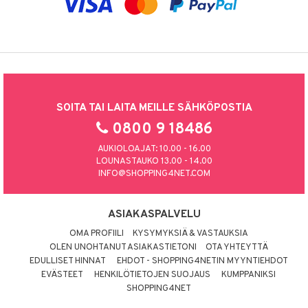
SOITA TAI LAITA MEILLE SÄHKÖPOSTIA
0800 9 18486
AUKIOLOAJAT: 10.00 - 16.00
LOUNASTAUKO 13.00 - 14.00
INFO@SHOPPING4NET.COM
ASIAKASPALVELU
OMA PROFIILI
KYSYMYKSIÄ & VASTAUKSIA
OLEN UNOHTANUT ASIAKASTIETONI
OTA YHTEYTTÄ
EDULLISET HINNAT
EHDOT - SHOPPING4NETIN MYYNTIEHDOT
EVÄSTEET
HENKILÖTIETOJEN SUOJAUS
KUMPPANIKSI
SHOPPING4NET