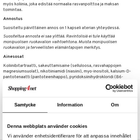
myös koliinia, joka edistää normaalia rasvanpolttoa ja maksan
toimintaa.
 energiaa
Annostus
g
Suositeltu päivittäinen annos on 1 kapseli aterian yhteydessä.
spalvelu
Suositeltua annosta ei saa ylittää. Ravintolisiä ei tule käyttää
ksiä & vastauksia
monipuolisen ruokavalion vaihtoehtona. Muista monipuolisen
ruokavalion ja terveellisten elämäntapojen merkitys.
tuotetta
Ainesosat
uuri
 verkkokaupasta
Koliinibitartraatti, sakeuttamisaine (selluloosa, rasvahappojen
ndra
magnesiumsuolat), nikotiiniamidi (niasiini), myo-inositoli, kalsium-D-
pantotenaatti (pantoteenihappo), pyridoksiinihydrokloridi (B6-
uskyky
vitamiini), riboflaviini (B2-vitamiini), tiamiinihydrokloridi (B1-vitamiini),
paakkuuntumisenestoaine (piidioksidi), pteroyylimonoglutamiinihappo
(foolihappo), metyylikobalamiini (B12-vitamiini). Kasviskapseli:
hydroksipropyylimetyyliselluloosa.
Samtycke
Information
Om
Tuotenumero
HBCB3-Y9-100
Denna webbplats använder cookies
Vi använder enhetsidentifierare för att anpassa innehållet