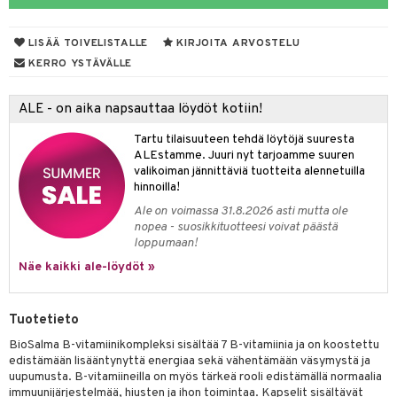
yt
verisuonet
ie
t
ood
LISÄÄ TOIVELISTALLE
KIRJOITA ARVOSTELU
talon kuorinta
 terveydenhuoltoa
poltto
rolia alentavat
KERRO YSTÄVÄLLE
talovoiteet
uolisto
rasvahapot
ta
ALE - on aika napsauttaa löydöt kotiin!
inen
hiuspuu
ostuttimet
uutta säätelevät
Tartu tilaisuuteen tehdä löytöjä suuresta
t
riset rasvahapot
evitys
t
iini
ALEstamme. Juuri nyt tarjoamme suuren
valikoiman jännittäviä tuotteita alennetuilla
nia vahvistavat
 & helpottava
 & K
hinnoilla!
Ale on voimassa 31.8.2026 asti mutta ole
apia
tus
& nenä & kurkku
idantit
nopea - suosikkituotteesi voivat päästä
loppumaan!
ulatus
miinit
Näe kaikki ale-löydöt »
o
puli
iinit
n
Tuotetieto
BioSalma B-vitamiinikompleksi sisältää 7 B-vitamiinia ja on koostettu
edistämään lisääntynyttä energiaa sekä vähentämään väsymystä ja
neraalit
uupumusta. B-vitamiineilla on myös tärkeä rooli edistämällä normaalia
immuunijärjestelmää, hiusten ja ihon toimintaa. Kapselit sisältävät