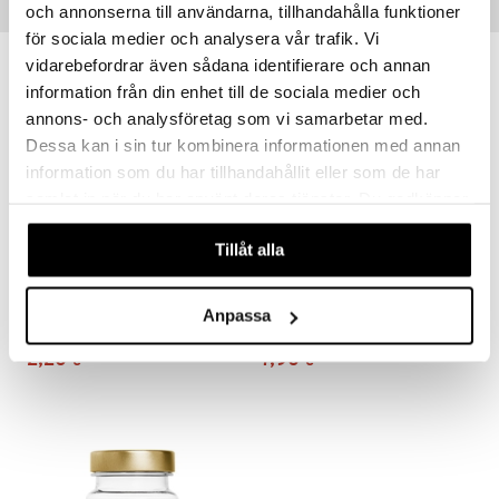
och annonserna till användarna, tillhandahålla funktioner
Vinkkejä sinulle
för sociala medier och analysera vår trafik. Vi
vidarebefordrar även sådana identifierare och annan
information från din enhet till de sociala medier och
annons- och analysföretag som vi samarbetar med.
Dessa kan i sin tur kombinera informationen med annan
information som du har tillhandahållit eller som de har
samlat in när du har använt deras tjänster. Du godkänner
våra cookies vid fortsatt användande av vår webbplats.
Tillåt alla
BioSalma ABCDE-Vitamin Citrus
BioSalma B12 1mg + Folsyra
Anpassa
BIOSALMA
BIOSALMA
2,20
7,90
€
€