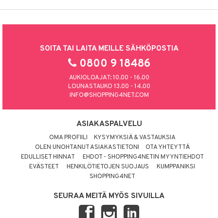
SOITA TAI LAITA MEILLE SÄHKÖPOSTIA
0800 9 18486
AUKIOLOAJAT: 10.00 - 16.00
LOUNASTAUKO 13.00 - 14.00
INFO@SHOPPING4NET.COM
ASIAKASPALVELU
OMA PROFIILI
KYSYMYKSIÄ & VASTAUKSIA
OLEN UNOHTANUT ASIAKASTIETONI
OTA YHTEYTTÄ
EDULLISET HINNAT
EHDOT - SHOPPING4NETIN MYYNTIEHDOT
EVÄSTEET
HENKILÖTIETOJEN SUOJAUS
KUMPPANIKSI
SHOPPING4NET
SEURAA MEITÄ MYÖS SIVUILLA