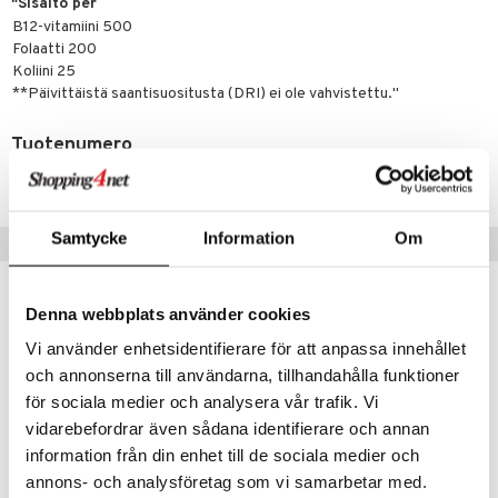
"Sisältö per
B12-vitamiini 500
 energiaa
Folaatti 200
Koliini 25
g
**Päivittäistä saantisuositusta (DRI) ei ole vahvistettu."
spalvelu
ksiä & vastauksia
Tuotenumero
HAPM0-B3-120
tuotetta
uuri
 verkkokaupasta
Samtycke
Information
Om
ndra
Suositut tuotteet
uskyky
Denna webbplats använder cookies
Vi använder enhetsidentifierare för att anpassa innehållet
och annonserna till användarna, tillhandahålla funktioner
för sociala medier och analysera vår trafik. Vi
vidarebefordrar även sådana identifierare och annan
information från din enhet till de sociala medier och
annons- och analysföretag som vi samarbetar med.
Saatavana useana vaihtoehtona