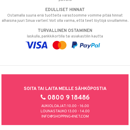
EDULLISET HINNAT
Ostamalla suuria eriä tuotteita varastoomme voimme pitää hinnat
alhaisina juuri Sinua varten! Voit olla varma, että teet löytöjä sivuillamme.
TURVALLINEN OSTAMINEN
laskulla, pankkikortilla tai asiakastilin kautta
SOITA TAI LAITA MEILLE SÄHKÖPOSTIA
0800 9 18486
AUKIOLOAJAT: 10.00 - 16.00
LOUNASTAUKO 13.00 - 14.00
INFO@SHOPPING4NET.COM