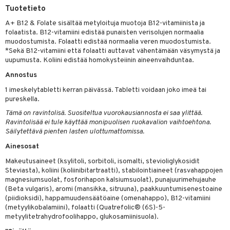
Tuotetieto
yt
verisuonet
ie
t
ood
A+ B12 & Folate sisältää metyloituja muotoja B12-vitamiinista ja
talon kuorinta
folaatista. B12-vitamiini edistää punaisten verisolujen normaalia
 terveydenhuoltoa
poltto
rolia alentavat
muodostumista. Folaatti edistää normaalia veren muodostumista.
talovoiteet
*Sekä B12-vitamiini että folaatti auttavat vähentämään väsymystä ja
uolisto
rasvahapot
ta
uupumusta. Koliini edistää homokysteiinin aineenvaihduntaa.
inen
hiuspuu
ostuttimet
uutta säätelevät
Annostus
t
riset rasvahapot
evitys
t
iini
1 imeskelytabletti kerran päivässä. Tabletti voidaan joko imeä tai
pureskella.
nia vahvistavat
 & helpottava
 & K
Tämä on ravintolisä. Suositeltua vuorokausiannosta ei saa ylittää.
Ravintolisää ei tule käyttää monipuolisen ruokavalion vaihtoehtona.
apia
tus
& nenä & kurkku
idantit
Säilytettävä pienten lasten ulottumattomissa.
ulatus
miinit
Ainesosat
o
puli
iinit
Makeutusaineet (ksylitoli, sorbitoli, isomalti, stevioliglykosidit
Steviasta), koliini (koliinibitartraatti), stabilointiaineet (rasvahappojen
n
magnesiumsuolat, fosforihapon kalsiumsuolat), punajuurimehujauhe
(Beta vulgaris), aromi (mansikka, sitruuna), paakkuuntumisenestoaine
(piidioksidi), happamuudensäätöaine (omenahappo), B12-vitamiini
(metyylikobalamiini), folaatti (Quatrefolic® (6S)-5-
neraalit
metyylitetrahydrofoolihappo, glukosamiinisuola).