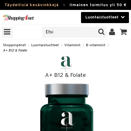
Täydellisiä kesävinkkejä
-
Ilmainen toimitus yli 50 €
Luontaistuotteet
ERKKEJÄ
Kauneudenhoito
JAT
UOTTEITA
Piilolinssit
Shopping4net
»
Luontaistuotteet
»
Vitamiinit
»
B-vitamiinit
»
A+ B12 & Folate
Luontaistuotteet
silmät
Apteekki
suus
A+ B12 & Folate
apot
Fitness
Koti & Sisustus
Lelut, Lapsi & Vauva
kkeet
Tuotemerkkejä
otteet
ät & pähkinät
Kampanjat
iho & kynnet
en