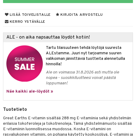
yt
verisuonet
ie
t
ood
LISÄÄ TOIVELISTALLE
KIRJOITA ARVOSTELU
talon kuorinta
 terveydenhuoltoa
poltto
rolia alentavat
KERRO YSTÄVÄLLE
talovoiteet
uolisto
rasvahapot
ta
ALE - on aika napsauttaa löydöt kotiin!
inen
hiuspuu
ostuttimet
uutta säätelevät
Tartu tilaisuuteen tehdä löytöjä suuresta
t
riset rasvahapot
evitys
t
iini
ALEstamme. Juuri nyt tarjoamme suuren
valikoiman jännittäviä tuotteita alennetuilla
nia vahvistavat
 & helpottava
 & K
hinnoilla!
Ale on voimassa 31.8.2026 asti mutta ole
apia
tus
& nenä & kurkku
idantit
nopea - suosikkituotteesi voivat päästä
loppumaan!
ulatus
iinit
Näe kaikki ale-löydöt »
o
puli
iinit
n
Tuotetieto
Great Earths E-vitamin sisältää 288 mg E-vitamiinia sekä yhdistelmän
erilaisia tokoferoleja ja tokotrenoleja. Tämä yhdistelmämuoto sisältää
neraalit
E-vitamiinin luonnollisessa muodossa. Koska E-vitamiini on
rasvaliukoinen vitamiini, on pohjana käytetty kookosöljyä. E-vitamiini ja