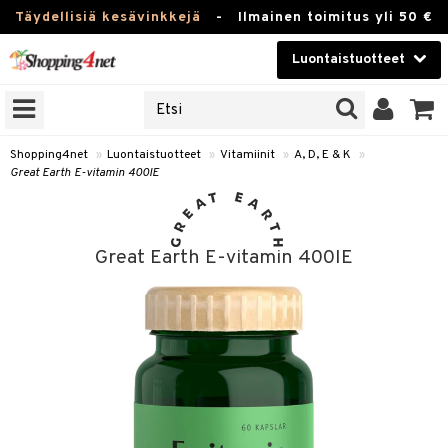
Täydellisiä kesävinkkejä
-
Ilmainen toimitus yli 50 €
Luontaistuotteet
ERKKEJÄ
Kauneudenhoito
JAT
UOTTEITA
Piilolinssit
Shopping4net
»
Luontaistuotteet
»
Vitamiinit
»
A, D, E & K
»
Great Earth E-vitamin 400IE
Luontaistuotteet
silmät
Apteekki
suus
Great Earth E-vitamin 400IE
apot
Fitness
Koti & Sisustus
Lelut, Lapsi & Vauva
kkeet
Tuotemerkkejä
otteet
ät & pähkinät
Kampanjat
iho & kynnet
en