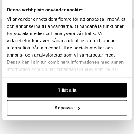
HSOXE-GR-60
Denna webbplats använder cookies
Vi använder enhetsidentifierare för att anpassa innehållet
Suositut tuotteet
och annonserna till användarna, tillhandahålla funktioner
för sociala medier och analysera vår trafik. Vi
vidarebefordrar även sådana identifierare och annan
information från din enhet till de sociala medier och
annons- och analysföretag som vi samarbetar med.
Dessa kan i sin tur kombinera informationen med annan
information som du har tillhandahållit eller som de har
samlat in när du har använt deras tjänster. Du godkänner
våra cookies vid fortsatt användande av vår webbplats.
Tillåt alla
Helhetshälsa D3-vitamin 75µg
Helhetshälsa E-vitamin
HELHETSHÄLSA
HELHETSHÄLSA
Anpassa
13,96
18,90
€
€