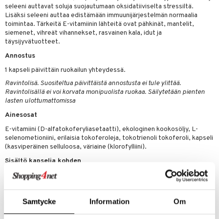
seleeni auttavat soluja suojautumaan oksidatiiviselta stressiltä.
Lisäksi seleeni auttaa edistämään immuunijärjestelmän normaalia
 energiaa
toimintaa. Tärkeitä E-vitamiinin lähteitä ovat pähkinät, mantelit,
siemenet, vihreät vihannekset, rasvainen kala, idut ja
g
täysijyvätuotteet.
spalvelu
Annostus
ksiä & vastauksia
1 kapseli päivittäin ruokailun yhteydessä.
tuotetta
Ravintolisä. Suositeltua päivittäistä annostusta ei tule ylittää.
uuri
Ravintolisällä ei voi korvata monipuolista ruokaa. Säilytetään pienten
 verkkokaupasta
lasten ulottumattomissa
ndra
Ainesosat
uskyky
E-vitamiini (D-alfatokoferyliasetaatti), ekologinen kookosöljy, L-
selenometioniini, erilaisia tokoferoleja, tokotrienoli tokoferoli, kapseli
(kasviperäinen selluloosa, väriaine (klorofylliini).
Sisältö kapselia kohden
E-vitamiini
268 mgª-TE 2233
Yhdistelmä erilaisia tokoferoleja/tokotrienoleja
20 mg
Seleeni
50 µg
Samtycke
Information
Om
Tuotenumero