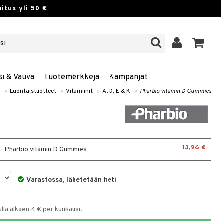
itus yli 50 €
si & Vauva
Tuotemerkkejä
Kampanjat
t
»
Luontaistuotteet
»
Vitamiinit
»
A, D, E & K
»
Pharbio vitamin D Gummies
13,96 €
 - Pharbio vitamin D Gummies
Varastossa, lähetetään heti
la alkaen 4 € per kuukausi.