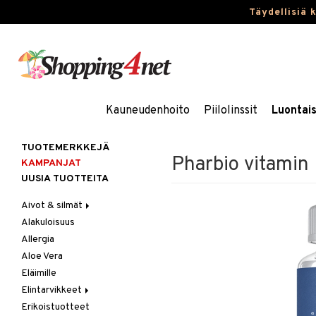
Täydellisiä 
Kauneudenhoito
Piilolinssit
Luontai
TUOTEMERKKEJÄ
Pharbio vitami
KAMPANJAT
UUSIA TUOTTEITA
Aivot & silmät
Alakuloisuus
Muisti
Allergia
Rasvahapot
Aloe Vera
Silmät
Eläimille
Elintarvikkeet
Erikoistuotteet
Hedelmät & pähkinät