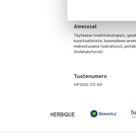
pienten lasten ulottumattomissa. Si
laksatiivinen vaikutus.
Ainesosat
Täyteaine (maltitolisiirappi), gela
kurpitsatiiviste, luonnollinen aro
makeutusaine (sukraloosi), pintak
(kolekalsiferoli)
Tuotenumero
HPDG0-ZO-60