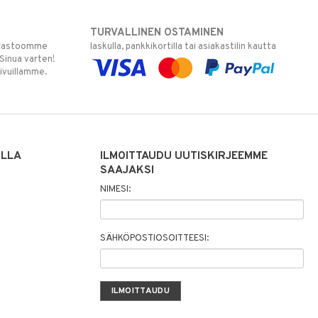
TURVALLINEN OSTAMINEN
varastoomme
laskulla, pankkikortilla tai asiakastilin kautta
 Sinua varten!
sivuillamme.
ILLA
ILMOITTAUDU UUTISKIRJEEMME
SAAJAKSI
NIMESI:
SÄHKÖPOSTIOSOITTEESI: