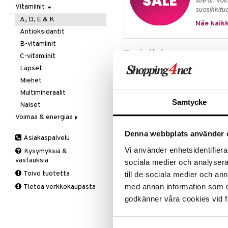
Ale on voi
Vitamiinit
Kivunlievitys
Juomat
C-vitamiini
Verisuonia vahvistavat
suosikkitu
Muuta
Kuidut
Estävä & helpottava
A, D, E & K
Näe kaikk
Valoterapia
Puhdistus
Korva & nenä & kurkku
Antioksidantit
Ruuansulatus
Muut
B-vitamiinit
Tuotetieto
Suolisto
Valkosipuli
C-vitamiinit
Viruksiin
Lapset
Pharbio Vitamin D Gummies tarjoaa
vitamiini tukee immuunijärjestelmä
Yskään
Miehet
toimintaa. Nämä gummiesit ovat ni
Multimineraalit
tähtiä mangon maulla. Ei sisällä so
Samtycke
Naiset
Maukas D-vitamiinilisä päivit
Voimaa & energiaa
Gummy, jossa on herkullinen
Ginseng
Denna webbplats använder 
Purkki (ilman kantta) 100% k
Asiakaspalvelu
Muut
Vi använder enhetsidentifierar
Vain 1 gummy päivässä
Kysymyksiä &
Q-10
vastauksia
sociala medier och analysera 
Sokeriton
Ruusunjuuri
Toivo tuotetta
till de sociala medier och a
Schizandra
Annostus
med annan information som du 
Tietoa verkkokaupasta
Suorituskyky
1 gummy per päivä.
godkänner våra cookies vid f
Suositeltua vuorokausiannosta ei sa
ruokavalion korvikkeena. On tärke
ruokavaliota sekä terveellisiä el