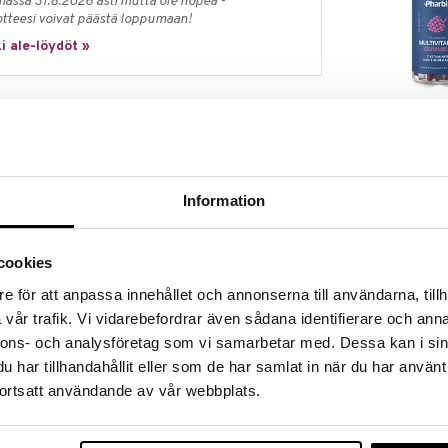
massa 31.8.2026 asti mutta ole nopea -
otteesi voivat päästä loppumaan!
i ale-löydöt »
Pharbio Multiv
 D-vitamiinilisän päivittäiseen ruokavalioon. D-
Gummies
ä ja auttaa ylläpitämään normaalia luustoa ja lihasten
PHARBIO
in herkullisia, ettet unohda ottaa niitä! Pehmeitä
14,97
keria.
€
Information
täiseen ruokavalioon.
 mangon maku.
cookies
ierrätetystä muovista.
e för att anpassa innehållet och annonserna till användarna, tillh
vår trafik. Vi vidarebefordrar även sådana identifierare och anna
nnons- och analysföretag som vi samarbetar med. Dessa kan i sin
har tillhandahållit eller som de har samlat in när du har använt
ortsatt användande av vår webbplats.
a ylittää. Ravintolisiä ei tule käyttää monipuolisen
ää noudattaa monipuolista ja tasapainoista
ämäntapoja. Säilytä kuivassa huoneenlämmössä ja