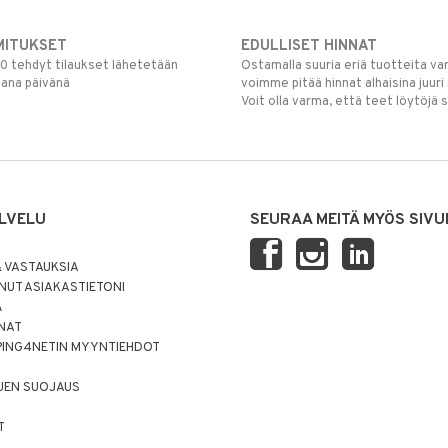
MITUKSET
EDULLISET HINNAT
00 tehdyt tilaukset lähetetään
Ostamalla suuria eriä tuotteita 
mana päivänä
voimme pitää hinnat alhaisina juuri
Voit olla varma, että teet löytöjä 
LVELU
SEURAA MEITÄ MYÖS SIVU
 VASTAUKSIA
UT ASIAKASTIETONI
Ä
NNAT
PING4NETIN MYYNTIEHDOT
JEN SUOJAUS
T