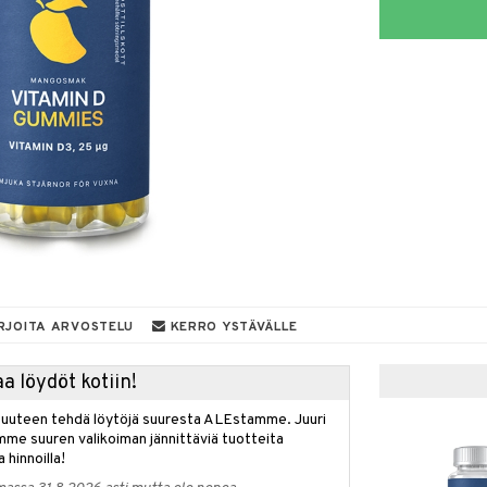
RJOITA ARVOSTELU
KERRO YSTÄVÄLLE
a löydöt kotiin!
isuuteen tehdä löytöjä suuresta ALEstamme. Juuri
mme suuren valikoiman jännittäviä tuotteita
a hinnoilla!