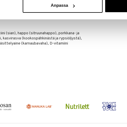
sältää makeutusaineita. Liiallisella käytöllä voi olla
Anpassa
tiini (sian), happo (sitruunahappo), porkkana- ja
mi, kasvirasva (kookospähkinästä ja rypsiöljystä),
äsittelyaine (karnaubavaha), D-vitamiini