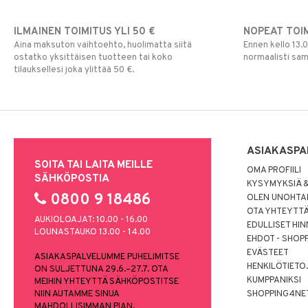
ILMAINEN TOIMITUS YLI 50 €
NOPEAT TOI
Aina maksuton vaihtoehto, huolimatta siitä
Ennen kello 13.
ostatko yksittäisen tuotteen tai koko
normaalisti sa
tilauksellesi joka ylittää 50 €.
ASIAKASPA
SOITA TAI LAITA MEILLE
OMA PROFIILI
SÄHKÖPOSTIA
KYSYMYKSIÄ &
0800 9 18486
OLEN UNOHTAN
OTA YHTEYTT
AUKIOLOAJAT: 10.00 - 16.00
EDULLISET HI
LOUNASTAUKO 13.00 - 14.00
EHDOT - SHOP
EVÄSTEET
ASIAKASPALVELUMME PUHELIMITSE
HENKILÖTIETO
ON SULJETTUNA 29.6.–27.7. OTA
KUMPPANIKSI
MEIHIN YHTEYTTÄ SÄHKÖPOSTITSE
NIIN AUTAMME SINUA
SHOPPING4NE
MAHDOLLISIMMAN PIAN.