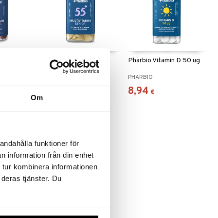
itamin
Pharbio Multivitamin
Pharbio Vitamin D 50 ug
Senior 55+
PHARBIO
PHARBIO
10,94
8,94
€
€
Om
andahålla funktioner för
n information från din enhet
 tur kombinera informationen
 deras tjänster. Du