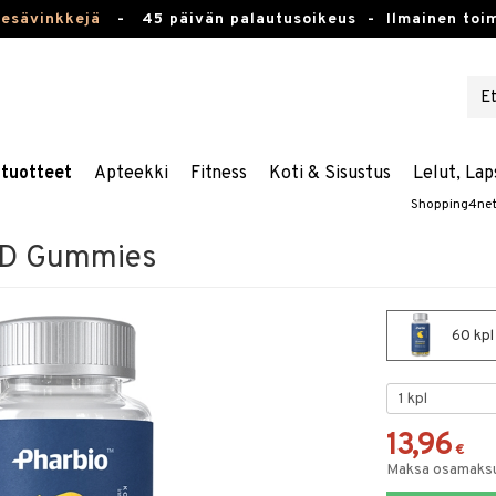
kesävinkkejä
-
45 päivän palautusoikeus -
Ilmainen toim
stuotteet
Apteekki
Fitness
Koti & Sisustus
Lelut, Lap
Shopping4ne
n D Gummies
60 kpl
13,96
€
Maksa osamaksul