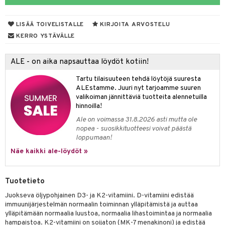
yt
verisuonet
ie
t
ood
LISÄÄ TOIVELISTALLE
KIRJOITA ARVOSTELU
talon kuorinta
 terveydenhuoltoa
poltto
rolia alentavat
KERRO YSTÄVÄLLE
talovoiteet
uolisto
rasvahapot
ta
ALE - on aika napsauttaa löydöt kotiin!
inen
hiuspuu
ostuttimet
uutta säätelevät
Tartu tilaisuuteen tehdä löytöjä suuresta
t
riset rasvahapot
evitys
t
iini
ALEstamme. Juuri nyt tarjoamme suuren
valikoiman jännittäviä tuotteita alennetuilla
nia vahvistavat
 & helpottava
 & K
hinnoilla!
Ale on voimassa 31.8.2026 asti mutta ole
apia
tus
& nenä & kurkku
idantit
nopea - suosikkituotteesi voivat päästä
loppumaan!
ulatus
iinit
Näe kaikki ale-löydöt »
o
puli
iinit
n
Tuotetieto
Juokseva öljypohjainen D3- ja K2-vitamiini. D-vitamiini edistää
immuunijärjestelmän normaalin toiminnan ylläpitämistä ja auttaa
neraalit
ylläpitämään normaalia luustoa, normaalia lihastoimintaa ja normaalia
hampaistoa. K2-vitamiini on soijaton (MK-7 menakinoni) ja edistää