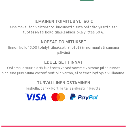
ILMAINEN TOIMITUS YLI 50 €
Aina maksuton vaihtoehto, huolimatta siitä ostatko yksittäisen
tuotteen tai koko tilauksellesi joka ylittää 50 €.
NOPEAT TOIMITUKSET
Ennen kello 13.00 tehdyt tilaukset lähetetään normaalisti samana
päivänä
EDULLISET HINNAT
Ostamalla suuria eriä tuotteita varastoomme voimme pitää hinnat
alhaisina juuri Sinua varten! Voit olla varma, että teet löytöjä sivuillamme.
TURVALLINEN OSTAMINEN
laskulla, pankkikortilla tai asiakastilin kautta