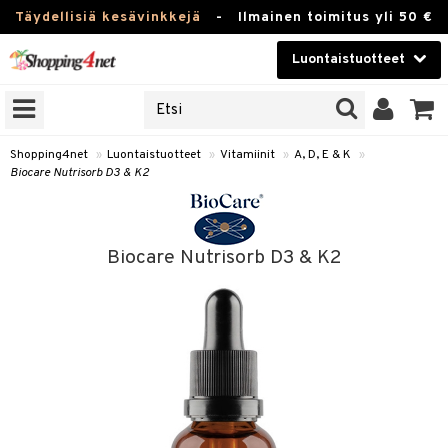
Täydellisiä kesävinkkejä
-
Ilmainen toimitus yli 50 €
Luontaistuotteet
ERKKEJÄ
Kauneudenhoito
JAT
UOTTEITA
Piilolinssit
Shopping4net
»
Luontaistuotteet
»
Vitamiinit
»
A, D, E & K
»
Biocare Nutrisorb D3 & K2
Luontaistuotteet
silmät
Apteekki
suus
Biocare Nutrisorb D3 & K2
apot
Fitness
Koti & Sisustus
Lelut, Lapsi & Vauva
kkeet
Tuotemerkkejä
otteet
ät & pähkinät
Kampanjat
iho & kynnet
en