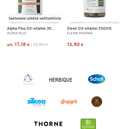
Saatavana useana vaihtoehtona
Alpha Plus D3-vitamin 3000 IE + K2
Elexir D3-vitamin 2500IE
ALPHA PLUS
ELEXIR PHARMA
17,18
13,90
22,90
alk.
€
(
€
)
€