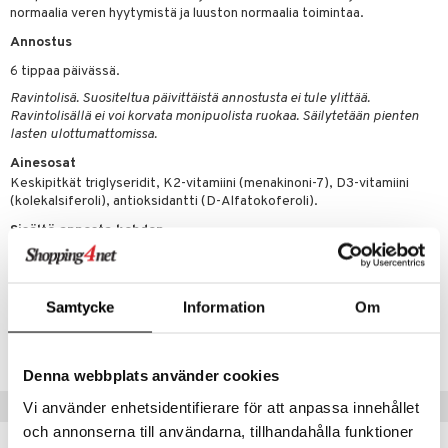
normaalia veren hyytymistä ja luuston normaalia toimintaa.
 energiaa
Annostus
6 tippaa päivässä.
g
spalvelu
Ravintolisä. Suositeltua päivittäistä annostusta ei tule ylittää.
Ravintolisällä ei voi korvata monipuolista ruokaa. Säilytetään pienten
ksiä & vastauksia
lasten ulottumattomissa.
tuotetta
Ainesosat
uuri
Keskipitkät triglyseridit, K2-vitamiini (menakinoni-7), D3-vitamiini
 verkkokaupasta
(kolekalsiferoli), antioksidantti (D-Alfatokoferoli).
ndra
Sisältö annosta kohden
D3-vitamiini 1000 IE
25mcg
uskyky
K2-vitamiini
75mcg
Samtycke
Information
Om
Tuotenumero
HVJK1-R9-15
Denna webbplats använder cookies
Suositut tuotteet
Vi använder enhetsidentifierare för att anpassa innehållet
och annonserna till användarna, tillhandahålla funktioner