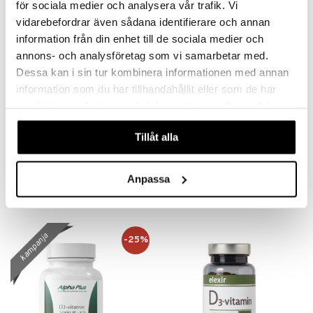
för sociala medier och analysera vår trafik. Vi
vidarebefordrar även sådana identifierare och annan
information från din enhet till de sociala medier och
annons- och analysföretag som vi samarbetar med.
Dessa kan i sin tur kombinera informationen med annan
information som du har tillhandahållit eller som de har
samlat in när du har använt deras tjänster. Du godkänner
våra cookies vid fortsatt användande av vår webbplats.
Tillåt alla
Helhetshälsa D3-vitamin 75µg
Helhetshälsa E-vitamin
HELHETSHÄLSA
HELHETSHÄLSA
Anpassa
13,96
18,90
€
€
kampanja
-25%