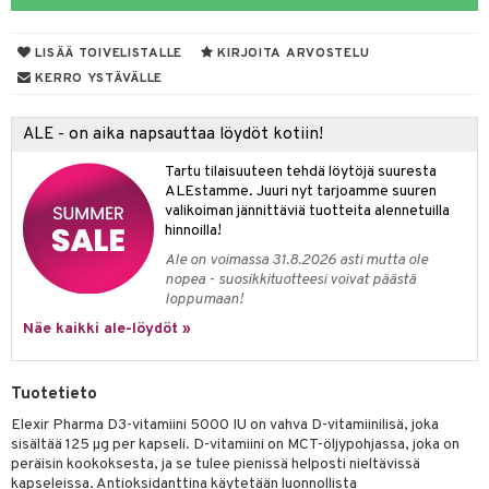
yt
verisuonet
ie
t
ood
LISÄÄ TOIVELISTALLE
KIRJOITA ARVOSTELU
talon kuorinta
 terveydenhuoltoa
poltto
rolia alentavat
KERRO YSTÄVÄLLE
talovoiteet
uolisto
rasvahapot
ta
ALE - on aika napsauttaa löydöt kotiin!
inen
hiuspuu
ostuttimet
uutta säätelevät
Tartu tilaisuuteen tehdä löytöjä suuresta
t
riset rasvahapot
evitys
t
iini
ALEstamme. Juuri nyt tarjoamme suuren
valikoiman jännittäviä tuotteita alennetuilla
nia vahvistavat
 & helpottava
 & K
hinnoilla!
Ale on voimassa 31.8.2026 asti mutta ole
apia
tus
& nenä & kurkku
idantit
nopea - suosikkituotteesi voivat päästä
loppumaan!
ulatus
iinit
Näe kaikki ale-löydöt »
o
puli
iinit
n
Tuotetieto
Elexir Pharma D3-vitamiini 5000 IU on vahva D-vitamiinilisä, joka
sisältää 125 µg per kapseli. D-vitamiini on MCT-öljypohjassa, joka on
neraalit
peräisin kookoksesta, ja se tulee pienissä helposti nieltävissä
kapseleissa. Antioksidanttina käytetään luonnollista