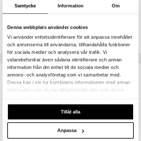
D3-vitamiini
Samtycke
Information
Om
Rosmariiniuute 5 mg
*DRI = % päivittäisestä vertailusaannista **DRI ei määritelty
Denna webbplats använder cookies
Tuotenumero
Vi använder enhetsidentifierare för att anpassa innehållet
HEEE7-EN-120
och annonserna till användarna, tillhandahålla funktioner
för sociala medier och analysera vår trafik. Vi
Suositut tuotteet
vidarebefordrar även sådana identifierare och annan
information från din enhet till de sociala medier och
annons- och analysföretag som vi samarbetar med.
Dessa kan i sin tur kombinera informationen med annan
information som du har tillhandahållit eller som de har
samlat in när du har använt deras tjänster. Du godkänner
våra cookies vid fortsatt användande av vår webbplats.
Tillåt alla
Anpassa
Helhetshälsa D3-vitamin 75µg
Helhetshälsa E-vitamin