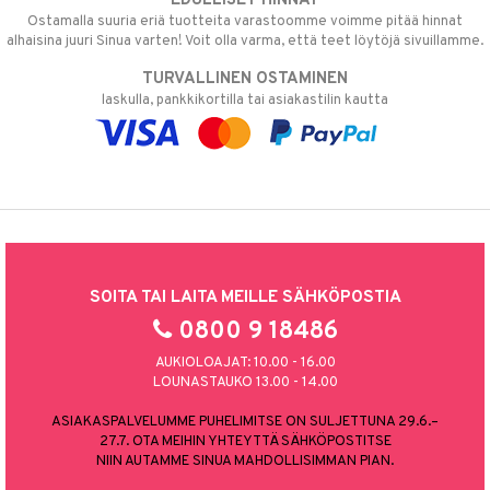
EDULLISET HINNAT
Ostamalla suuria eriä tuotteita varastoomme voimme pitää hinnat
alhaisina juuri Sinua varten! Voit olla varma, että teet löytöjä sivuillamme.
TURVALLINEN OSTAMINEN
laskulla, pankkikortilla tai asiakastilin kautta
SOITA TAI LAITA MEILLE SÄHKÖPOSTIA
0800 9 18486
AUKIOLOAJAT: 10.00 - 16.00
LOUNASTAUKO 13.00 - 14.00
ASIAKASPALVELUMME PUHELIMITSE ON SULJETTUNA 29.6.–
27.7. OTA MEIHIN YHTEYTTÄ SÄHKÖPOSTITSE
NIIN AUTAMME SINUA MAHDOLLISIMMAN PIAN.