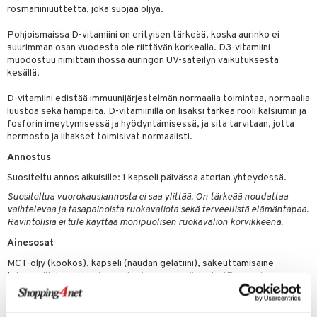
rosmariiniuuttetta, joka suojaa öljyä.
 energiaa
Pohjoismaissa D-vitamiini on erityisen tärkeää, koska aurinko ei
suurimman osan vuodesta ole riittävän korkealla. D3-vitamiini
g
muodostuu nimittäin ihossa auringon UV-säteilyn vaikutuksesta
spalvelu
kesällä.
ksiä & vastauksia
D-vitamiini edistää immuunijärjestelmän normaalia toimintaa, normaalia
luustoa sekä hampaita. D-vitamiinilla on lisäksi tärkeä rooli kalsiumin ja
tuotetta
fosforin imeytymisessä ja hyödyntämisessä, ja sitä tarvitaan, jotta
uuri
hermosto ja lihakset toimisivat normaalisti.
 verkkokaupasta
ndra
Annostus
Suositeltu annos aikuisille: 1 kapseli päivässä aterian yhteydessä.
uskyky
Suositeltua vuorokausiannosta ei saa ylittää. On tärkeää noudattaa
vaihtelevaa ja tasapainoista ruokavaliota sekä terveellistä elämäntapaa.
Ravintolisiä ei tule käyttää monipuolisen ruokavalion korvikkeena.
Ainesosat
MCT-öljy (kookos), kapseli (naudan gelatiini), sakeuttamisaine
(glyseroli), hapettumisenestoaine: rosmariiniuute (Rosmarinus
officinalis L.), D3-vitamiini (kolekalsiferoli).
Sisältö per vuorokausiannos: 1 kapseli DRI*