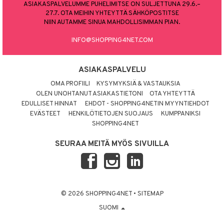
ASIAKASPALVELUMME PUHELIMITSE ON SULJETTUNA 29.6.–
27.7. OTA MEIHIN YHTEYTTÄ SÄHKÖPOSTITSE
NIIN AUTAMME SINUA MAHDOLLISIMMAN PIAN.
INFO@SHOPPING4NET.COM
ASIAKASPALVELU
OMA PROFIILI
KYSYMYKSIÄ & VASTAUKSIA
OLEN UNOHTANUT ASIAKASTIETONI
OTA YHTEYTTÄ
EDULLISET HINNAT
EHDOT - SHOPPING4NETIN MYYNTIEHDOT
EVÄSTEET
HENKILÖTIETOJEN SUOJAUS
KUMPPANIKSI
SHOPPING4NET
SEURAA MEITÄ MYÖS SIVUILLA
© 2026 SHOPPING4NET
•
SITEMAP
SUOMI