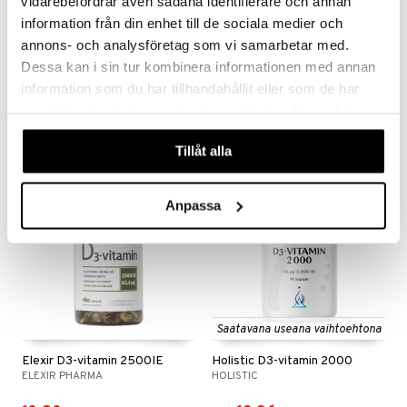
vidarebefordrar även sådana identifierare och annan
information från din enhet till de sociala medier och
annons- och analysföretag som vi samarbetar med.
Helhetshälsa D3-vitamin 75µg
Helhetshälsa E-vitamin
Dessa kan i sin tur kombinera informationen med annan
HELHETSHÄLSA
HELHETSHÄLSA
information som du har tillhandahållit eller som de har
13,96
18,90
€
€
samlat in när du har använt deras tjänster. Du godkänner
våra cookies vid fortsatt användande av vår webbplats.
Tillåt alla
Anpassa
Saatavana useana vaihtoehtona
Elexir D3-vitamin 2500IE
Holistic D3-vitamin 2000
ELEXIR PHARMA
HOLISTIC