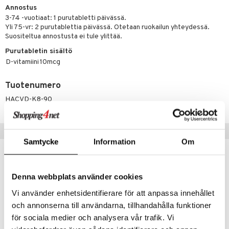
Annostus
3-74 -vuotiaat: 1 purutabletti päivässä.
 energiaa
Yli 75-vr: 2 purutablettia päivässä. Otetaan ruokailun yhteydessä.
Suositeltua annostusta ei tule ylittää.
g
spalvelu
Purutabletin sisältö
D-vitamiini
10mcg
ksiä & vastauksia
tuotetta
Tuotenumero
uuri
HACVD-K8-90
 verkkokaupasta
ndra
uskyky
Suositut tuotteet
Samtycke
Information
Om
Denna webbplats använder cookies
Vi använder enhetsidentifierare för att anpassa innehållet
och annonserna till användarna, tillhandahålla funktioner
för sociala medier och analysera vår trafik. Vi