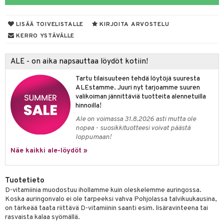
yt
verisuonet
ie
t
ood
LISÄÄ TOIVELISTALLE
KIRJOITA ARVOSTELU
talon kuorinta
 terveydenhuoltoa
poltto
rolia alentavat
KERRO YSTÄVÄLLE
talovoiteet
uolisto
rasvahapot
ta
ALE - on aika napsauttaa löydöt kotiin!
inen
hiuspuu
ostuttimet
uutta säätelevät
Tartu tilaisuuteen tehdä löytöjä suuresta
t
riset rasvahapot
evitys
t
iini
ALEstamme. Juuri nyt tarjoamme suuren
valikoiman jännittäviä tuotteita alennetuilla
nia vahvistavat
 & helpottava
 & K
hinnoilla!
Ale on voimassa 31.8.2026 asti mutta ole
apia
tus
& nenä & kurkku
idantit
nopea - suosikkituotteesi voivat päästä
loppumaan!
ulatus
iinit
Näe kaikki ale-löydöt »
o
puli
iinit
n
Tuotetieto
D-vitamiinia muodostuu ihollamme kuin oleskelemme auringossa.
Koska auringonvalo ei ole tarpeeksi vahva Pohjolassa talvikuukausina,
on tärkeää taata riittävä D-vitamiinin saanti esim. lisäravinteena tai
neraalit
rasvaista kalaa syömällä.