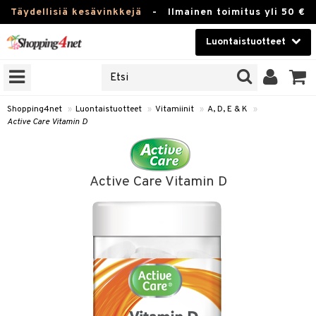
Täydellisiä kesävinkkejä
-
Ilmainen toimitus yli 50 €
Luontaistuotteet
ERKKEJÄ
Kauneudenhoito
JAT
UOTTEITA
Piilolinssit
Shopping4net
»
Luontaistuotteet
»
Vitamiinit
»
A, D, E & K
»
Active Care Vitamin D
Luontaistuotteet
silmät
Apteekki
suus
Active Care Vitamin D
apot
Fitness
Koti & Sisustus
Lelut, Lapsi & Vauva
kkeet
Tuotemerkkejä
otteet
ät & pähkinät
Kampanjat
iho & kynnet
en