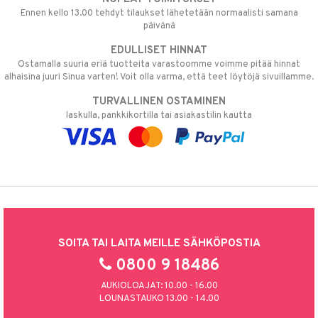
Ennen kello 13.00 tehdyt tilaukset lähetetään normaalisti samana
päivänä
EDULLISET HINNAT
Ostamalla suuria eriä tuotteita varastoomme voimme pitää hinnat
alhaisina juuri Sinua varten! Voit olla varma, että teet löytöjä sivuillamme.
TURVALLINEN OSTAMINEN
laskulla, pankkikortilla tai asiakastilin kautta
SOITA TAI LAITA MEILLE SÄHKÖPOSTIA
0800 9 18486
AUKIOLOAJAT: 10.00 - 16.00
LOUNASTAUKO 13.00 - 14.00