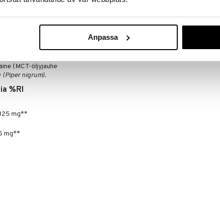
neenlämmössä ja lasten ulottumattomissa. Sopii
Anpassa
(Curcuma longa)
, bromelaiini
(Ananas comosus)
,
yyliselluloosa), inkiväärijuuriuute
(Zingiber
ine (MCT-öljyjauhe
®
(Piper nigrum)
.
lia %RI
 325 mg**
75 mg**