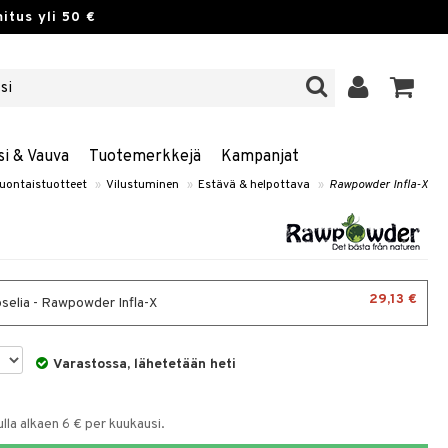
itus yli 50 €
si & Vauva
Tuotemerkkejä
Kampanjat
uontaistuotteet
»
Vilustuminen
»
Estävä & helpottava
»
Rawpowder Infla-X
29,13 €
selia - Rawpowder Infla-X
Varastossa, lähetetään heti
la alkaen 6 € per kuukausi.