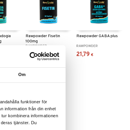
adogia
Rawpowder Fisetin
Rawpowder GABA plus
g
100mg
RAWPOWDER
RAWPOWDER
33,33
21,79
€
€
Om
andahålla funktioner för
n information från din enhet
 tur kombinera informationen
 deras tjänster. Du