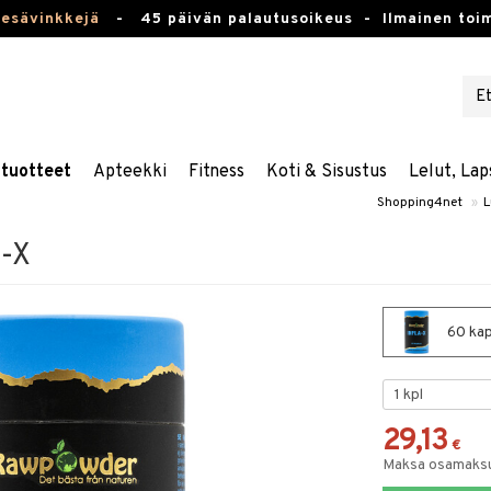
kesävinkkejä
-
45 päivän palautusoikeus -
Ilmainen toim
stuotteet
Apteekki
Fitness
Koti & Sisustus
Lelut, Lap
Shopping4net
»
L
a-X
60 kap
29,13
€
Maksa osamaksul