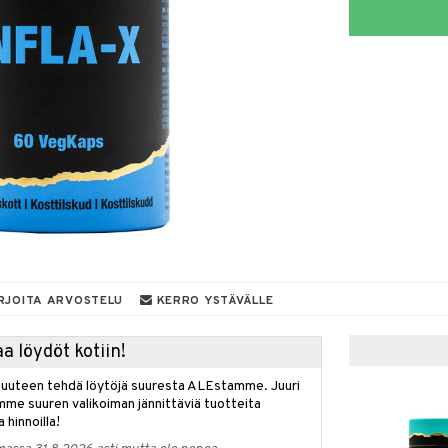
RJOITA ARVOSTELU
KERRO YSTÄVÄLLE
a löydöt kotiin!
isuuteen tehdä löytöjä suuresta ALEstamme. Juuri
mme suuren valikoiman jännittäviä tuotteita
a hinnoilla!