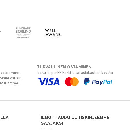
TURVALLINEN OSTAMINEN
varastoomme
laskulla, pankkikortilla tai asiakastilin kautta
 Sinua varten!
sivuillamme.
ILLA
ILMOITTAUDU UUTISKIRJEEMME
SAAJAKSI