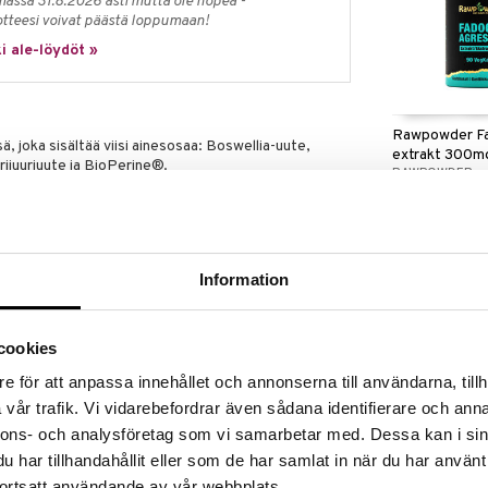
massa 31.8.2026 asti mutta ole nopea -
otteesi voivat päästä loppumaan!
i ale-löydöt »
Rawpowder F
sä, joka sisältää viisi ainesosaa: Boswellia-uute,
extrakt 300m
rijuuriuute ja BioPerine®.
RAWPOWDER
jossa on 65 % boswelliinihappoa.
24,01
€
oideja.
ksesta.
Information
roleja.
tapippuriuute.
cookies
e för att anpassa innehållet och annonserna till användarna, tillh
dessä.
vår trafik. Vi vidarebefordrar även sådana identifierare och anna
nnons- och analysföretag som vi samarbetar med. Dessa kan i sin
 ylittää. Ei sovellu alle 18-vuotiaille lapsille ja
ttäville. Keskustele lääkärisi kanssa ennen tuotteen
har tillhandahållit eller som de har samlat in när du har använt
vintolisää ei tule käyttää monipuolisen ruokavalion
ortsatt användande av vår webbplats.