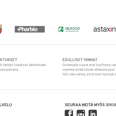
MITUKSET
EDULLISET HINNAT
00 tehdyt tilaukset lähetetään
Ostamalla suuria eriä tuotteita 
mana päivänä
voimme pitää hinnat alhaisina juuri
Voit olla varma, että teet löytöjä 
LVELU
SEURAA MEITÄ MYÖS SIVU