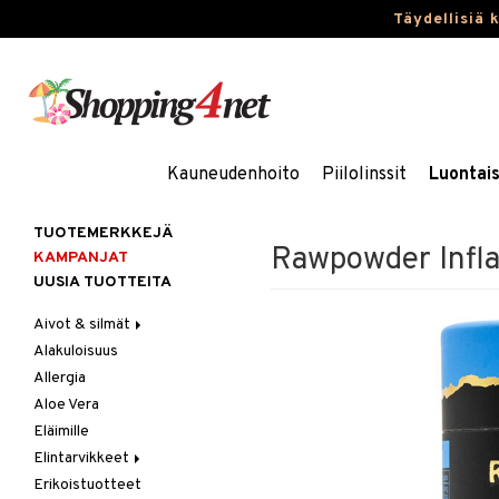
Täydellisiä 
Kauneudenhoito
Piilolinssit
Luontai
TUOTEMERKKEJÄ
Rawpowder Infl
KAMPANJAT
UUSIA TUOTTEITA
Aivot & silmät
Alakuloisuus
Muisti
Allergia
Rasvahapot
Aloe Vera
Silmät
Eläimille
Elintarvikkeet
Erikoistuotteet
Hedelmät & pähkinät