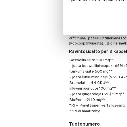
korvikkeena. Säilytä kuivassa huo
vegaaneille.
Ainesosat
Boswellia-uute (hartsista)
(Boswellia serrata)
, kurkuma-uute
kasviskapseli (hydroksipropyylimet
officinale)
, paakkuuntumisenestoa
(kookospähkinästä)), BioPerine
Ravintosisältö per 2 kapse
Boswellia-uute 500 mg**
– josta boswelliinihappoa (65%)
Kurkuma-uute 500 mg**
– josta kurkuminoideja (95%) 4
Bromelaiini 144 GDU**
Inkiväärijuuriuute 100 mg**
– josta gingeroleja (5%) 5 mg**
BioPerine® 10 mg**
*RI = Päivittäinen vertailusaanti
**RI ei määritelty
Tuotenumero