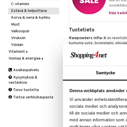
Ale on voi
Kivunlievitys
Juomat
C-vitamiini
Verisuonia vahvistavat
suosikkitu
Muuta
Kuidut
Estävä & helpottava
Näe kaikk
Valoterapia
Puhdistus
Korva & nenä & kurkku
Ruuansulatus
Muut
Tuotetieto
Suolisto
Valkosipuli
Viruksiin
Rawpowders Infla-X
on ravintoli
kurkuma-uute, bromelaiini, inkivää
Yskään
Boswellia-uute
hartseista, 
Vitamiinit
Voimaa & energiaa
A, D, E & K
Kurkumauute
95 % kurkumin
Antioksidantit
Ginseng
Bromelaiini,
entsyymi anana
Asiakaspalvelu
B-vitamiinit
Muut
Samtycke
Inkiväärijuuriuute
5 % ginge
Kysymyksiä &
C-vitamiinit
Q-10
BioPerine®
,
patentoitu mus
vastauksia
Lapset
Ruusunjuuri
Toivo tuotetta
Denna webbplats använder 
Miehet
Schizandra
Annostus
Tietoa verkkokaupasta
Multimineraalit
Suorituskyky
Vi använder enhetsidentifierar
2 kapselia päivässä aterian yhtey
Naiset
sociala medier och analysera 
till de sociala medier och a
Suositeltua vuorokausiannosta ei saa
nuorille, raskaana oleville tai ime
med annan information som du 
käyttöä, jos olet lääkehoidossa. Ra
godkänner våra cookies vid f