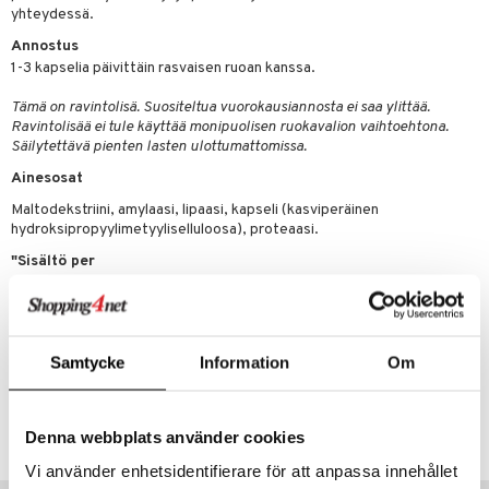
& nenä & kurkku
idantit
g
yhteydessä.
spalvelu
iinit
Annostus
ksiä & vastauksia
1-3 kapselia päivittäin rasvaisen ruoan kanssa.
puli
iinit
tuotetta
Tämä on ravintolisä. Suositeltua vuorokausiannosta ei saa ylittää.
n
uuri
Ravintolisää ei tule käyttää monipuolisen ruokavalion vaihtoehtona.
 verkkokaupasta
Säilytettävä pienten lasten ulottumattomissa.
ndra
Ainesosat
neraalit
uskyky
Maltodekstriini, amylaasi, lipaasi, kapseli (kasviperäinen
hydroksipropyylimetyyliselluloosa), proteaasi.
"Sisältö per
1 kapseli 3 kapselia
Lipaasi 6 265 FIP 18 795 FIP
Amylaasi 5 000 U 15 000 U
Proteaasi 20 000 HUT 60 000 HUT"
Samtycke
Information
Om
Tuotenumero
HL00G-AP-90
Denna webbplats använder cookies
Vi använder enhetsidentifierare för att anpassa innehållet