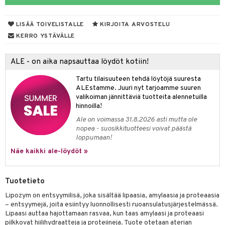
yt
verisuonet
ie
t
ood
LISÄÄ TOIVELISTALLE
KIRJOITA ARVOSTELU
talon kuorinta
 terveydenhuoltoa
poltto
rolia alentavat
KERRO YSTÄVÄLLE
talovoiteet
uolisto
rasvahapot
ta
ALE - on aika napsauttaa löydöt kotiin!
hiuspuu
ostuttimet
uutta säätelevät
Tartu tilaisuuteen tehdä löytöjä suuresta
riset rasvahapot
evitys
t
ALEstamme. Juuri nyt tarjoamme suuren
valikoiman jännittäviä tuotteita alennetuilla
nia vahvistavat
hinnoilla!
Ale on voimassa 31.8.2026 asti mutta ole
apia
tus
nopea - suosikkituotteesi voivat päästä
loppumaan!
ulatus
Näe kaikki ale-löydöt »
o
inen
Tuotetieto
t
iini
Lipozym on entsyymilisä, joka sisältää lipaasia, amylaasia ja proteaasia
– entsyymejä, joita esiintyy luonnollisesti ruoansulatusjärjestelmässä.
 energiaa
 & helpottava
 & K
Lipaasi auttaa hajottamaan rasvaa, kun taas amylaasi ja proteaasi
pilkkovat hiilihydraatteja ja proteiineja. Tuote otetaan aterian