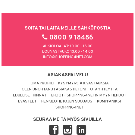
SOITA TAI LAITA MEILLE SÄHKÖPOSTIA
0800 9 18486
AUKIOLOAJAT: 10.00 - 16.00
LOUNASTAUKO 13.00 - 14.00
INFO@SHOPPING4NET.COM
ASIAKASPALVELU
OMA PROFIILI
KYSYMYKSIÄ & VASTAUKSIA
OLEN UNOHTANUT ASIAKASTIETONI
OTA YHTEYTTÄ
EDULLISET HINNAT
EHDOT - SHOPPING4NETIN MYYNTIEHDOT
EVÄSTEET
HENKILÖTIETOJEN SUOJAUS
KUMPPANIKSI
SHOPPING4NET
SEURAA MEITÄ MYÖS SIVUILLA