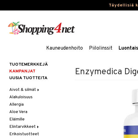
Täydellisiä 
Kauneudenhoito
Piilolinssit
Luontai
TUOTEMERKKEJÄ
Enzymedica Dig
KAMPANJAT
UUSIA TUOTTEITA
Aivot & silmät
Alakuloisuus
Muisti
Allergia
Rasvahapot
Aloe Vera
Silmät
Eläimille
Elintarvikkeet
Erikoistuotteet
Hedelmät & pähkinät