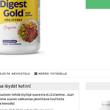
RJOITA ARVOSTELU
KERRO YSTÄVÄLLE
a löydöt kotiin!
isuuteen tehdä löytöjä suuresta ALEstamme. Juuri
mme suuren valikoiman jännittäviä tuotteita
a hinnoilla!