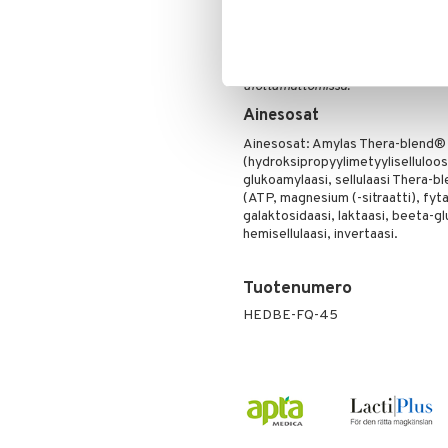
1-3 kapselia jaettuna päivän aikan
Tämä on ravintolisä. Suositeltua vu
käyttää monipuolisen ruokavalion 
ulottumattomissa.
Ainesosat
Ainesosat: Amylas Thera-blend® 
(hydroksipropyylimetyyliselluloo
glukoamylaasi, sellulaasi Thera-b
(ATP, magnesium (-sitraatti), fyta
galaktosidaasi, laktaasi, beeta-glu
hemisellulaasi, invertaasi.
Tuotenumero
HEDBE-FQ-45