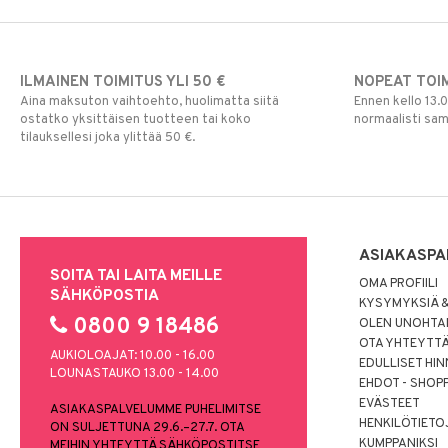
ILMAINEN TOIMITUS YLI 50 €
NOPEAT TOI
Aina maksuton vaihtoehto, huolimatta siitä
Ennen kello 13.
ostatko yksittäisen tuotteen tai koko
normaalisti sa
tilauksellesi joka ylittää 50 €.
ASIAKASPA
SOITA TAI LAITA MEILLE
OMA PROFIILI
SÄHKÖPOSTIA
KYSYMYKSIÄ &
0800 9 18486
OLEN UNOHTAN
OTA YHTEYTT
AUKIOLOAJAT: 10.00 - 16.00
EDULLISET HI
LOUNASTAUKO 13.00 - 14.00
EHDOT - SHOP
EVÄSTEET
ASIAKASPALVELUMME PUHELIMITSE
HENKILÖTIETO
ON SULJETTUNA 29.6.–27.7. OTA
KUMPPANIKSI
MEIHIN YHTEYTTÄ SÄHKÖPOSTITSE