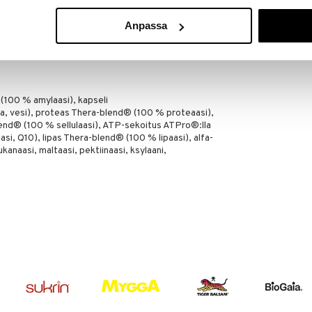
a, ota yksi kapseli jokaisen aterian yhteydessä.
Anpassa
orokausiannosta ei saa ylittää. Ravintolisää ei tule
korvikkeena. Säilytettävä pienten lasten
(100 % amylaasi), kapseli
sa, vesi), proteas Thera-blend® (100 % proteaasi),
lend® (100 % sellulaasi), ATP-sekoitus ATPro®:lla
asi, Q10), lipas Thera-blend® (100 % lipaasi), alfa-
kanaasi, maltaasi, pektiinaasi, ksylaani,