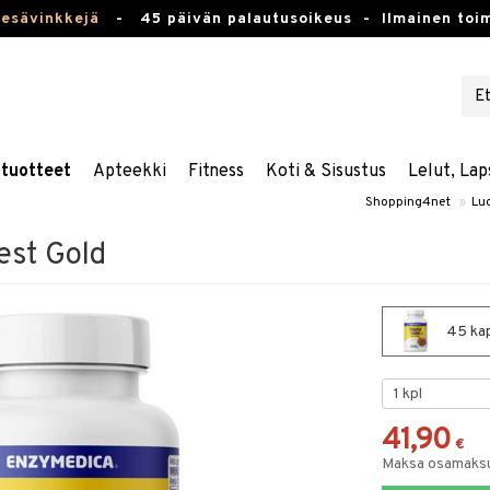
kesävinkkejä
-
45 päivän palautusoikeus -
Ilmainen toim
stuotteet
Apteekki
Fitness
Koti & Sisustus
Lelut, Lap
Shopping4net
»
Lu
est Gold
45 kap
41,90
€
Maksa osamaksul