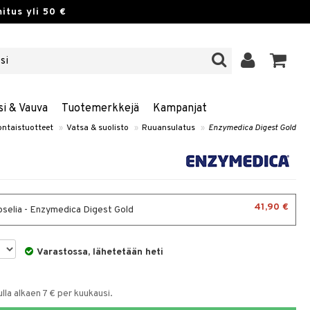
itus yli 50 €
si & Vauva
Tuotemerkkejä
Kampanjat
ontaistuotteet
»
Vatsa & suolisto
»
Ruuansulatus
»
Enzymedica Digest Gold
41,90 €
selia - Enzymedica Digest Gold
Varastossa, lähetetään heti
la alkaen 7 € per kuukausi.