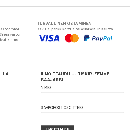
TURVALLINEN OSTAMINEN
varastoomme
laskulla, pankkikortilla tai asiakastilin kautta
 Sinua varten!
sivuillamme.
ILLA
ILMOITTAUDU UUTISKIRJEEMME
SAAJAKSI
NIMESI:
SÄHKÖPOSTIOSOITTEESI: