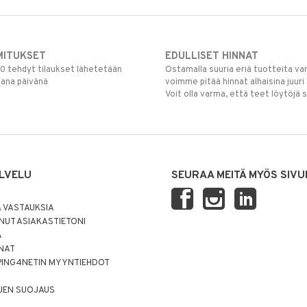
MITUKSET
EDULLISET HINNAT
00 tehdyt tilaukset lähetetään
Ostamalla suuria eriä tuotteita 
mana päivänä
voimme pitää hinnat alhaisina juuri
Voit olla varma, että teet löytöjä 
LVELU
SEURAA MEITÄ MYÖS SIVU
 VASTAUKSIA
UT ASIAKASTIETONI
Ä
NNAT
PING4NETIN MYYNTIEHDOT
JEN SUOJAUS