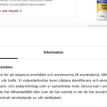
massa 31.8.2026 asti mutta ole nopea -
otteesi voivat päästä loppumaan!
i ale-löydöt »
Enzymedica D
imatta ruoansulatusongelmista?
ENZYMEDICA
almiste, joka auttaa hajottamaan kaikki aterian
t, proteiinit ja hiilihydraatit. Jokainen kapseli
39,17
€
maan ravintoaineita, jotka antavat polttoainetta
asuja, turvotusta ja ruoansulatusvaivoja.*
Information
nit ja hiilihydraatit
cookies
e för att anpassa innehållet och annonserna till användarna, tillh
vår trafik. Vi vidarebefordrar även sådana identifierare och anna
urvotusta ja ruoansulatusvaivoja
nnons- och analysföretag som vi samarbetar med. Dessa kan i sin
Thera-blend™-teknologialla ja ovat aktiivisia koko
har tillhandahållit eller som de har samlat in när du har använt
rjoaa tärkeitä ainesosia solujen energiantuotannon
ortsatt användande av vår webbplats.
rgiaa jokaisesta ateriasta.