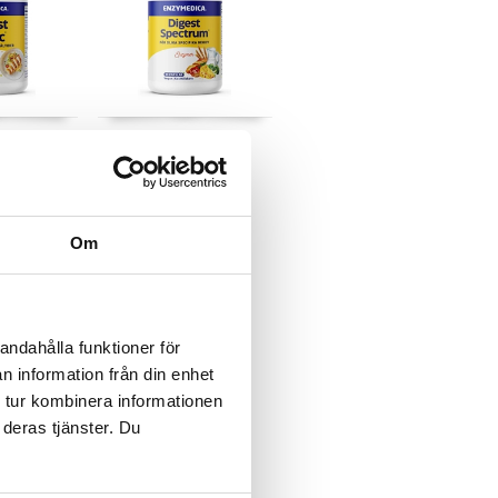
igest Basic
Enzymedica Digest
Spectrum
ENZYMEDICA
21,91
€
Om
andahålla funktioner för
n information från din enhet
 tur kombinera informationen
 deras tjänster. Du