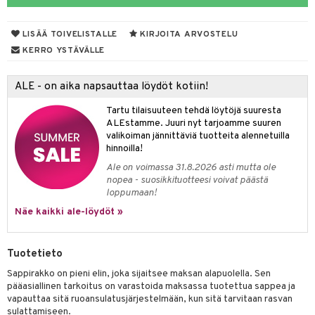
yt
verisuonet
ie
t
ood
LISÄÄ TOIVELISTALLE
KIRJOITA ARVOSTELU
talon kuorinta
 terveydenhuoltoa
poltto
rolia alentavat
KERRO YSTÄVÄLLE
talovoiteet
uolisto
rasvahapot
ta
ALE - on aika napsauttaa löydöt kotiin!
hiuspuu
ostuttimet
uutta säätelevät
Tartu tilaisuuteen tehdä löytöjä suuresta
riset rasvahapot
evitys
t
ALEstamme. Juuri nyt tarjoamme suuren
valikoiman jännittäviä tuotteita alennetuilla
nia vahvistavat
hinnoilla!
Ale on voimassa 31.8.2026 asti mutta ole
apia
tus
nopea - suosikkituotteesi voivat päästä
loppumaan!
ulatus
Näe kaikki ale-löydöt »
o
inen
Tuotetieto
t
iini
Sappirakko on pieni elin, joka sijaitsee maksan alapuolella. Sen
pääasiallinen tarkoitus on varastoida maksassa tuotettua sappea ja
 energiaa
 & helpottava
 & K
vapauttaa sitä ruoansulatusjärjestelmään, kun sitä tarvitaan rasvan
sulattamiseen.