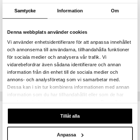
(hydroksipropyylimetyyliselluloosa, pektiini), keskipitkät
triglyseridiketjut (MCT).
Samtycke
Information
Om
Ravintosisältö Määrä per annos
Häränsappi 200 mg
Pankrelipaasi
Denna webbplats använder cookies
- Haima-proteaasi 12 480 USP
- Haima-amylaasi 12 480 USP
Vi använder enhetsidentifierare för att anpassa innehållet
- Haima-lipaasi 3000 USP
och annonserna till användarna, tillhandahålla funktioner
Adenosiinitrifosfaatti 250 miljoonaa LCU
för sociala medier och analysera vår trafik. Vi
vidarebefordrar även sådana identifierare och annan
Tuotenumero
information från din enhet till de sociala medier och
HDMA9-DZ-30
annons- och analysföretag som vi samarbetar med.
Dessa kan i sin tur kombinera informationen med annan
information som du har tillhandahållit eller som de har
Suositut tuotteet
samlat in när du har använt deras tjänster. Du godkänner
våra cookies vid fortsatt användande av vår webbplats.
Tillåt alla
Anpassa