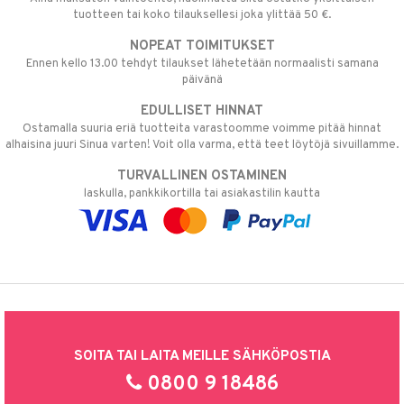
tuotteen tai koko tilauksellesi joka ylittää 50 €.
NOPEAT TOIMITUKSET
Ennen kello 13.00 tehdyt tilaukset lähetetään normaalisti samana
päivänä
EDULLISET HINNAT
Ostamalla suuria eriä tuotteita varastoomme voimme pitää hinnat
alhaisina juuri Sinua varten! Voit olla varma, että teet löytöjä sivuillamme.
TURVALLINEN OSTAMINEN
laskulla, pankkikortilla tai asiakastilin kautta
SOITA TAI LAITA MEILLE SÄHKÖPOSTIA
0800 9 18486