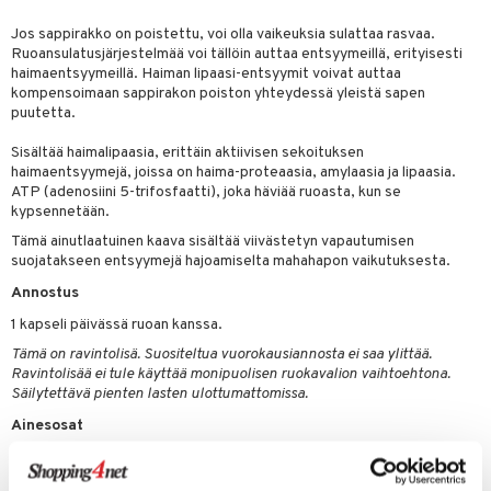
& nenä & kurkku
idantit
g
spalvelu
Jos sappirakko on poistettu, voi olla vaikeuksia sulattaa rasvaa.
iinit
Ruoansulatusjärjestelmää voi tällöin auttaa entsyymeillä, erityisesti
ksiä & vastauksia
haimaentsyymeillä. Haiman lipaasi-entsyymit voivat auttaa
puli
iinit
kompensoimaan sappirakon poiston yhteydessä yleistä sapen
tuotetta
puutetta.
n
uuri
 verkkokaupasta
Sisältää haimalipaasia, erittäin aktiivisen sekoituksen
ndra
haimaentsyymejä, joissa on haima-proteaasia, amylaasia ja lipaasia.
ATP (adenosiini 5-trifosfaatti), joka häviää ruoasta, kun se
neraalit
uskyky
kypsennetään.
Tämä ainutlaatuinen kaava sisältää viivästetyn vapautumisen
suojatakseen entsyymejä hajoamiselta mahahapon vaikutuksesta.
Annostus
1 kapseli päivässä ruoan kanssa.
Tämä on ravintolisä. Suositeltua vuorokausiannosta ei saa ylittää.
Ravintolisää ei tule käyttää monipuolisen ruokavalion vaihtoehtona.
Säilytettävä pienten lasten ulottumattomissa.
Ainesosat
Häränsappi, haiman proteaasi, haiman amylaasi, haiman lipaasi,
adenosiinitrifosfaatti, riisinkuori, viivästetty kapseli