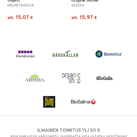
Digest
Original Silicea
HELHETSHÄLSA
SILICEA
15,07
15,97
alk.
€
alk.
€
ILMAINEN TOIMITUS YLI 50 €
Aina maksuton vaihtoehto, huolimatta siitä ostatko yksittäisen