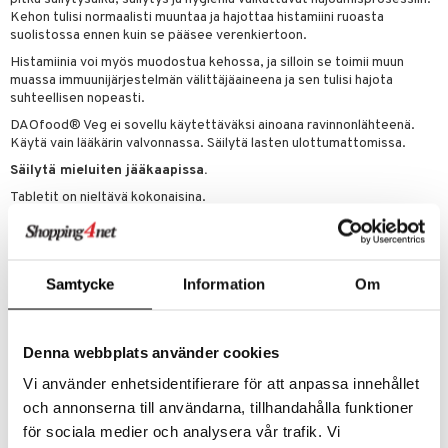
Kehon tulisi normaalisti muuntaa ja hajottaa histamiini ruoasta
suolistossa ennen kuin se pääsee verenkiertoon.
Histamiinia voi myös muodostua kehossa, ja silloin se toimii muun
muassa immuunijärjestelmän välittäjäaineena ja sen tulisi hajota
suhteellisen nopeasti.
DAOfood® Veg ei sovellu käytettäväksi ainoana ravinnonlähteenä.
Käytä vain lääkärin valvonnassa. Säilytä lasten ulottumattomissa.
Säilytä mieluiten jääkaapissa.
Tabletit on nieltävä kokonaisina.
Tuote on gluteeniton ja laktoositon.
Ei sisällä histamiinia.
Annostus
Samtycke
Information
Om
Ota 1 tabletti pienen vesimäärän kanssa 20 minuuttia ennen
pääaterioita (3 kertaa päivässä). Niellään kokonaisena,
pureskelematta, jakamatta tai rikkomatta.
Denna webbplats använder cookies
Tämä on ravintolisä. Suositeltua vuorokausiannosta ei saa ylittää.
Vi använder enhetsidentifierare för att anpassa innehållet
Ravintolisää ei tule käyttää monipuolisen ruokavalion korvikkeena.
och annonserna till användarna, tillhandahålla funktioner
Säilytettävä pienten lasten ulottumattomissa.
för sociala medier och analysera vår trafik. Vi
Ainesosat