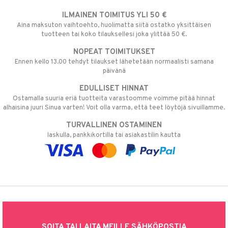
ILMAINEN TOIMITUS YLI 50 €
Aina maksuton vaihtoehto, huolimatta siitä ostatko yksittäisen
tuotteen tai koko tilauksellesi joka ylittää 50 €.
NOPEAT TOIMITUKSET
Ennen kello 13.00 tehdyt tilaukset lähetetään normaalisti samana
päivänä
EDULLISET HINNAT
Ostamalla suuria eriä tuotteita varastoomme voimme pitää hinnat
alhaisina juuri Sinua varten! Voit olla varma, että teet löytöjä sivuillamme.
TURVALLINEN OSTAMINEN
laskulla, pankkikortilla tai asiakastilin kautta
SOITA TAI LAITA MEILLE SÄHKÖPOSTIA