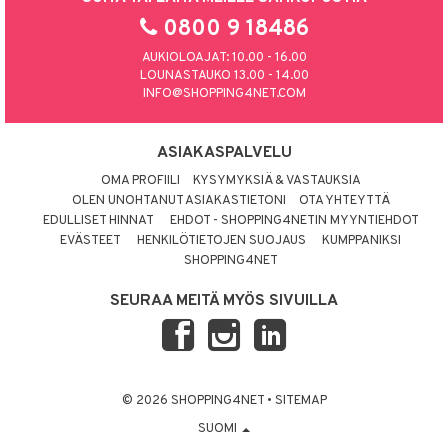
0800 9 18486
AUKIOLOAJAT: 10.00 - 16.00
LOUNASTAUKO 13.00 - 14.00
INFO@SHOPPING4NET.COM
ASIAKASPALVELU
OMA PROFIILI
KYSYMYKSIÄ & VASTAUKSIA
OLEN UNOHTANUT ASIAKASTIETONI
OTA YHTEYTTÄ
EDULLISET HINNAT
EHDOT - SHOPPING4NETIN MYYNTIEHDOT
EVÄSTEET
HENKILÖTIETOJEN SUOJAUS
KUMPPANIKSI
SHOPPING4NET
SEURAA MEITÄ MYÖS SIVUILLA
© 2026 SHOPPING4NET
•
SITEMAP
SUOMI