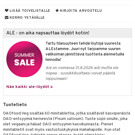
yt
verisuonet
ie
t
ood
LISÄÄ TOIVELISTALLE
KIRJOITA ARVOSTELU
KERRO YSTÄVÄLLE
talon kuorinta
 terveydenhuoltoa
poltto
rolia alentavat
talovoiteet
uolisto
rasvahapot
ta
ALE - on aika napsauttaa löydöt kotiin!
hiuspuu
ostuttimet
uutta säätelevät
Tartu tilaisuuteen tehdä löytöjä suuresta
ALEstamme. Juuri nyt tarjoamme suuren
riset rasvahapot
evitys
t
valikoiman jännittäviä tuotteita alennetuilla
hinnoilla!
nia vahvistavat
Ale on voimassa 31.8.2026 asti mutta ole
apia
tus
nopea - suosikkituotteesi voivat päästä
loppumaan!
ulatus
Näe kaikki ale-löydöt »
o
Tuotetieto
inen
DAOfood Veg sisältää 60 minitablettia, jotka sisältävät kasviperäistä
t
iini
DAO-entsyymiä herneestä (Pisum sativum). Tuote sopii sinulle, joka
olet vegaani ja haluat DAO-entsyymin kasvikunnasta. Pienet
 energiaa
 & helpottava
 & K
minitabletit ovat myös vastustuskykyisiä mahahapolle. Kun otat