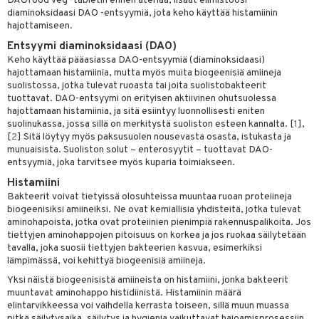
DAOfood Veg -tabletin ennen ateriaa, lisäät elimistöösi
& nenä & kurkku
idantit
g
diaminoksidaasi DAO -entsyymiä, jota keho käyttää histamiinin
spalvelu
hajottamiseen.
iinit
ksiä & vastauksia
Entsyymi diaminoksidaasi (DAO)
puli
iinit
Keho käyttää pääasiassa DAO-entsyymiä (diaminoksidaasi)
tuotetta
hajottamaan histamiinia, mutta myös muita biogeenisiä amiineja
n
uuri
suolistossa, jotka tulevat ruoasta tai joita suolistobakteerit
 verkkokaupasta
tuottavat. DAO-entsyymi on erityisen aktiivinen ohutsuolessa
ndra
hajottamaan histamiinia, ja sitä esiintyy luonnollisesti eniten
suolinukassa, jossa sillä on merkitystä suoliston esteen kannalta. [
1
],
neraalit
uskyky
[
2
] Sitä löytyy myös paksusuolen nousevasta osasta, istukasta ja
munuaisista. Suoliston solut – enterosyytit – tuottavat DAO-
entsyymiä, joka tarvitsee myös kuparia toimiakseen.
Histamiini
Bakteerit voivat tietyissä olosuhteissa muuntaa ruoan proteiineja
biogeenisiksi amiineiksi. Ne ovat kemiallisia yhdisteitä, jotka tulevat
aminohapoista, jotka ovat proteiinien pienimpiä rakennuspalikoita. Jos
tiettyjen aminohappojen pitoisuus on korkea ja jos ruokaa säilytetään
tavalla, joka suosii tiettyjen bakteerien kasvua, esimerkiksi
lämpimässä, voi kehittyä biogeenisiä amiineja.
Yksi näistä biogeenisistä amiineista on histamiini, jonka bakteerit
muuntavat aminohappo histidiinistä. Histamiinin määrä
elintarvikkeessa voi vaihdella kerrasta toiseen, sillä muun muassa
pitkä säilytysaika, säilytys ja hygienia vaikuttavat hajoamisprosessiin.