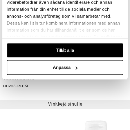
vidarebefordrar även sådana identifierare och annan
Täyteaineet: mikrokiteinen selluloosa ja hydroksipropyyliselluloosa,
information från din enhet till de sociala medier och
Kuivattu herneenversojauhe (Pisum sativum), jossa 7%
annons- och analysföretag som vi samarbetar med.
diaminoksidaasia (DAO),
Dessa kan i sin tur kombinera informationen med annan
Pintakäsittelyaine: etyyliselluloosa; perunatärkkelys,
information som du har tillhandahållit eller som de har
Stabilointiaineet: natriumalginaatti ja rasvahappojen
samlat in när du har använt deras tjänster. Du godkänner
magnesiumsuolat,
våra cookies vid fortsatt användande av vår webbplats.
Triglyseridit – keskipitkät rasvahapot,
Tillåt alla
Pintakäsittelyaine: hydroksipropyylimetyyliselluloosa,
Stabilointiaineet: öljyhappo ja steariinihappo.
Anpassa
Tuotenumero
HDV06-RH-60
Vinkkejä sinulle