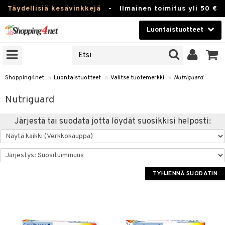
Täydellisiä kesävinkkejä
-
Ilmainen toimitus yli 50 €
Luontaistuotteet
ERKKEJÄ
Kauneudenhoito
JAT
UOTTEITA
Piilolinssit
Shopping4net
»
Luontaistuotteet
»
Valitse tuotemerkki
»
Nutriguard
Luontaistuotteet
silmät
Nutriguard
Apteekki
suus
Järjestä tai suodata jotta löydät suosikkisi helposti:
apot
Fitness
Koti & Sisustus
TYHJENNÄ SUODATIN
Lelut, Lapsi & Vauva
kkeet
Tuotemerkkejä
otteet
ät & pähkinät
Kampanjat
iho & kynnet
en