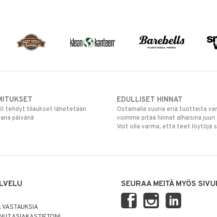
MITUKSET
EDULLISET HINNAT
00 tehdyt tilaukset lähetetään
Ostamalla suuria eriä tuotteita 
mana päivänä
voimme pitää hinnat alhaisina juuri
Voit olla varma, että teet löytöjä 
LVELU
SEURAA MEITÄ MYÖS SIVU
 VASTAUKSIA
UT ASIAKASTIETONI