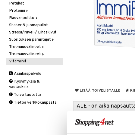
Patukat
Kreatiini
Proteiini
Muut
Rasvanpoltto
Heraproteiini
Shaker & juomapullot
Sekoitettu proteiini
Kapselit/Tabletit
Stressi/Nivel-/ Lihaskivut
Soija- & Munaproteiini
Suorituksen parantajat
Treenausvälineet
Kreatiini
Treenausvälineet
Muut
Kuntoilu
Vitamiinit
Pre-Workout
Oheistarvikkeet
Kävelysauvat
Voima
Muut tuotteet
Asiakaspalvelu
Tuki ja suoja
Kysymyksiä &
Kyynärpää
vastauksia
Nilkka
LISÄÄ TOIVELISTALLE
KI
Toivo tuotetta
Pohkeet
Tietoa verkkokaupasta
Polvi
ALE - on aika napsautta
Ranne
Tartu tila
nyt tarjoa
alennetuill