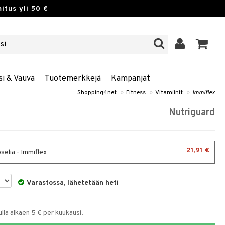
itus yli 50 €
si & Vauva
Tuotemerkkejä
Kampanjat
Shopping4net
»
Fitness
»
Vitamiinit
»
Immiflex
Nutriguard
21,91 €
selia - Immiflex
Varastossa, lähetetään heti
la alkaen 5 € per kuukausi.