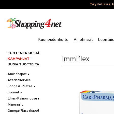
Täydellisiä 
Kauneudenhoito
Piilolinssit
Luontais
TUOTEMERKKEJÄ
Immiflex
KAMPANJAT
UUSIA TUOTTEITA
Aminohapot
Ateriankorvike
Jauhe/Juoma
Jooga & Pilates
Kapselit/Tabletit
Juomat
Matot
Lihas-Painonnousu
Oheistarvikkeet
Urheilujuomat
Mineraalit
Aminohappo
Omega/Rasvahapot
Gainer