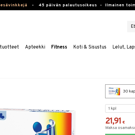
kesävinkkejä
-
45 päivän palautusoikeus -
Ilmainen toim
tuotteet
Apteekki
Fitness
Koti & Sisustus
Lelut, Lap
30 kap
21,91
€
Maksa osamaksul