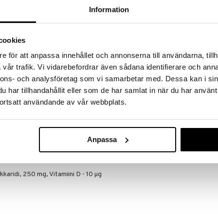
massa 31.8.2026 asti mutta ole nopea -
otteesi voivat päästä loppumaan!
Information
i ale-löydöt »
cookies
e för att anpassa innehållet och annonserna till användarna, tillh
ImmiFlex Kids
iden voimakkain Betaglukaanivalmiste
vår trafik. Vi vidarebefordrar även sådana identifierare och anna
0% WPG Wellmune Betaglukaaneja. Immiflex sisältää
NUTRIGUARD
nnons- och analysföretag som vi samarbetar med. Dessa kan i sin
yli 40 patentin avulla.
10,54
har tillhandahållit eller som de har samlat in när du har använt
€
peuttisesta Nutrition-valikoimasta sisältää Beta
ortsatt användande av vår webbplats.
tenttia hiilihydraattia joka saadaaan leivontahiivan
Anpassa
essä. Niele kapseli veden kera.
kkaridi, 250 mg, Vitamiini D - 10 µg