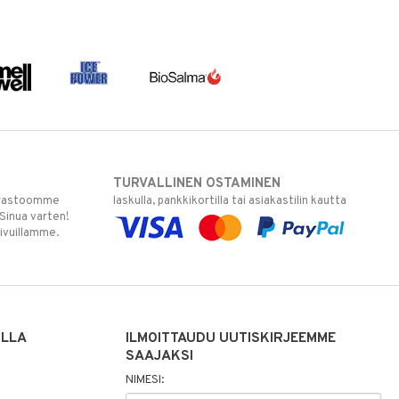
TURVALLINEN OSTAMINEN
varastoomme
laskulla, pankkikortilla tai asiakastilin kautta
 Sinua varten!
sivuillamme.
ILLA
ILMOITTAUDU UUTISKIRJEEMME
SAAJAKSI
NIMESI: