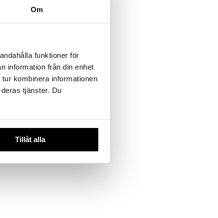
Om
andahålla funktioner för
n information från din enhet
 tur kombinera informationen
 deras tjänster. Du
Tillåt alla