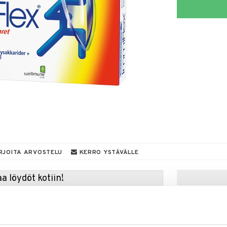
RJOITA ARVOSTELU
KERRO YSTÄVÄLLE
a löydöt kotiin!
isuuteen tehdä löytöjä suuresta ALEstamme. Juuri
mme suuren valikoiman jännittäviä tuotteita
a hinnoilla!