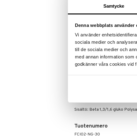
Ale on voi
suosikkitu
Samtycke
Näe kaikk
Denna webbplats använder 
Tuotetieto
Vi använder enhetsidentifierar
Carepharma Immiflex on markkino
sociala medier och analysera 
(immunoglukaani) sisältäen yli 8
till de sociala medier och a
Wellmune WGP.tä joka on suojattu 
med annan information som du 
Immiflex Carepharman Farmakotera
godkänner våra cookies vid f
1,3 / 1,6 gluko Polysakkarideja, po
soluseinämistä.
Annostus
1 kapseli päivässä aterian yhteyd
Ainesosat
Sisältö: Beta 1,3/1,6 gluko Polysa
Tuotenumero
FCI02-NG-30