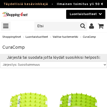
Täydellisiä kesävinkkejä
-
Ilmainen toimitus yli 50 €
Luontaistuotteet
ERKKEJÄ
Kauneudenhoito
JAT
UOTTEITA
Piilolinssit
Shopping4net
»
Luontaistuotteet
»
Valitse tuotemerkki
»
CuraComp
Luontaistuotteet
silmät
CuraComp
Apteekki
suus
Järjestä tai suodata jotta löydät suosikkisi helposti:
apot
Fitness
Koti & Sisustus
Lelut, Lapsi & Vauva
kkeet
Tuotemerkkejä
otteet
ät & pähkinät
Kampanjat
iho & kynnet
en