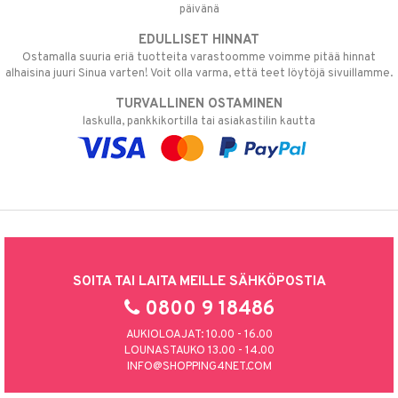
päivänä
EDULLISET HINNAT
Ostamalla suuria eriä tuotteita varastoomme voimme pitää hinnat
alhaisina juuri Sinua varten! Voit olla varma, että teet löytöjä sivuillamme.
TURVALLINEN OSTAMINEN
laskulla, pankkikortilla tai asiakastilin kautta
SOITA TAI LAITA MEILLE SÄHKÖPOSTIA
0800 9 18486
AUKIOLOAJAT: 10.00 - 16.00
LOUNASTAUKO 13.00 - 14.00
INFO@SHOPPING4NET.COM