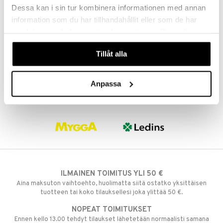
Dessa kan i sin tur kombinera informationen med annan
information som du har tillhandahållit eller som de har
samlat in när du har använt deras tjänster. Du godkänner
våra cookies vid fortsatt användande av vår webbplats.
Tillåt alla
Anpassa
ILMAINEN TOIMITUS YLI 50 €
Aina maksuton vaihtoehto, huolimatta siitä ostatko yksittäisen
tuotteen tai koko tilauksellesi joka ylittää 50 €.
NOPEAT TOIMITUKSET
Ennen kello 13.00 tehdyt tilaukset lähetetään normaalisti samana