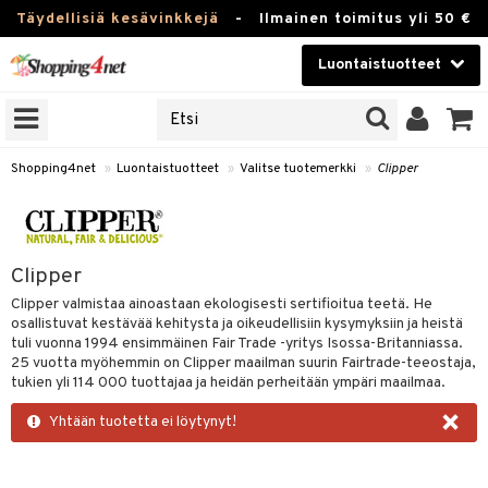
Täydellisiä kesävinkkejä
-
Ilmainen toimitus yli 50 €
Luontaistuotteet
ERKKEJÄ
Kauneudenhoito
JAT
UOTTEITA
Piilolinssit
Shopping4net
»
Luontaistuotteet
»
Valitse tuotemerkki
»
Clipper
Luontaistuotteet
silmät
Apteekki
suus
Clipper
apot
Fitness
Clipper valmistaa ainoastaan ekologisesti sertifioitua teetä. He
osallistuvat kestävää kehitysta ja oikeudellisiin kysymyksiin ja heistä
Koti & Sisustus
tuli vuonna 1994 ensimmäinen Fair Trade -yritys Isossa-Britanniassa.
25 vuotta myöhemmin on Clipper maailman suurin Fairtrade-teeostaja,
Lelut, Lapsi & Vauva
tukien yli 114 000 tuottajaa ja heidän perheitään ympäri maailmaa.
kkeet
×
Yhtään tuotetta ei löytynyt!
Tuotemerkkejä
otteet
ät & pähkinät
Kampanjat
iho & kynnet
en