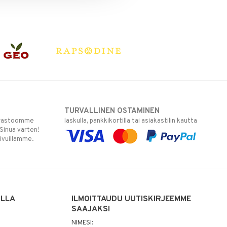
TURVALLINEN OSTAMINEN
varastoomme
laskulla, pankkikortilla tai asiakastilin kautta
 Sinua varten!
sivuillamme.
ILLA
ILMOITTAUDU UUTISKIRJEEMME
SAAJAKSI
NIMESI: