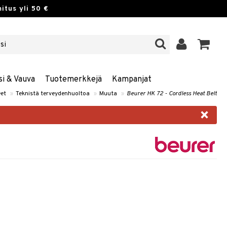
itus yli 50 €
si & Vauva
Tuotemerkkejä
Kampanjat
eet
»
Teknistä terveydenhuoltoa
»
Muuta
»
Beurer HK 72 - Cordless Heat Belt
×