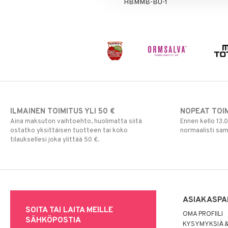
HBMMB-BU-1
ILMAINEN TOIMITUS YLI 50 €
NOPEAT TOI
Aina maksuton vaihtoehto, huolimatta siitä
Ennen kello 13.
ostatko yksittäisen tuotteen tai koko
normaalisti sa
tilauksellesi joka ylittää 50 €.
ASIAKASPA
SOITA TAI LAITA MEILLE
OMA PROFIILI
SÄHKÖPOSTIA
KYSYMYKSIÄ &