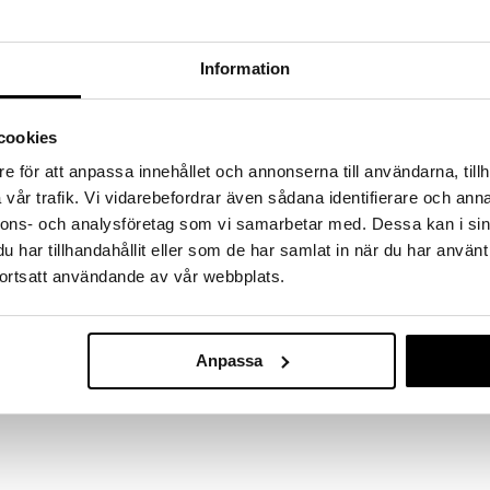
RJOITA ARVOSTELU
KERRO YSTÄVÄLLE
Information
cookies
ia)
e för att anpassa innehållet och annonserna till användarna, tillh
vår trafik. Vi vidarebefordrar även sådana identifierare och anna
elylle, ihanteellinen sisä- ja ulkokäyttöön
nnons- och analysföretag som vi samarbetar med. Dessa kan i sin
n käyttää myös vaatteiden alla joustavan ja
hokas litiumioniakku, jossa on LED-näyttö latausta ja
har tillhandahållit eller som de har samlat in när du har använt
a ja helppokäyttöinen, erittäin pehmeä pinta,
ortsatt användande av vår webbplats.
inen. Joustavat painonappikiinnikkeet takaavat
innitysnauha koukkuineen, 4 valaistua lämpötila-
Beurer HD 75
 noin 90 minuutin jälkeen. Tehokas litiumioniakku,
Overblanket
 lämmitystoiminnolle, lämpötilan valvonta
BEURER
Anpassa
ku (latausaika noin 2-3 tuntia). Konepestävä
78,90
€
tin teho.