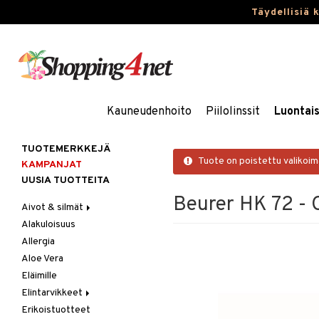
Täydellisiä 
Kauneudenhoito
Piilolinssit
Luontai
TUOTEMERKKEJÄ
Tuote on poistettu valikoi
KAMPANJAT
UUSIA TUOTTEITA
Beurer HK 72 - 
Aivot & silmät
Alakuloisuus
Muisti
Allergia
Rasvahapot
Aloe Vera
Silmät
Eläimille
Elintarvikkeet
Erikoistuotteet
Hedelmät & pähkinät