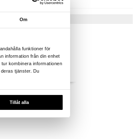
Vinkkejä sinulle
Om
andahålla funktioner för
n information från din enhet
 tur kombinera informationen
 deras tjänster. Du
 - Heated
Beurer IL 21 - Infrared
Lamp
BEURER
Tillåt alla
48,29
€