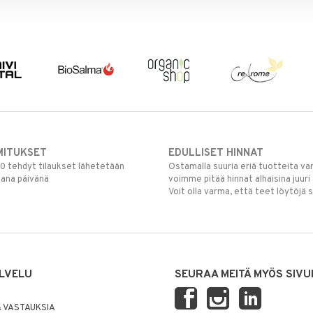
MITUKSET
EDULLISET HINNAT
00 tehdyt tilaukset lähetetään
Ostamalla suuria eriä tuotteita 
mana päivänä
voimme pitää hinnat alhaisina juuri
Voit olla varma, että teet löytöjä 
LVELU
SEURAA MEITÄ MYÖS SIVU
 VASTAUKSIA