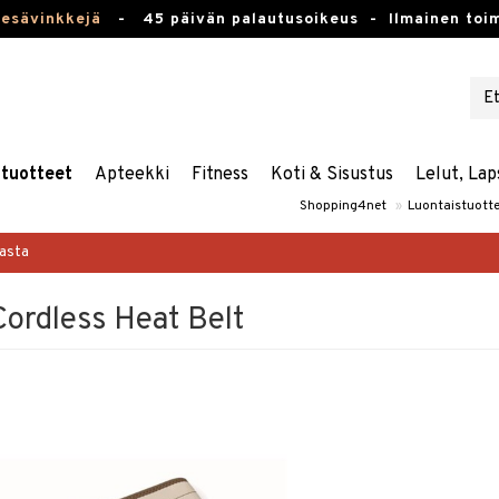
kesävinkkejä
-
45 päivän palautusoikeus -
Ilmainen toim
stuotteet
Apteekki
Fitness
Koti & Sisustus
Lelut, Lap
Shopping4net
»
Luontaistuott
masta
Cordless Heat Belt