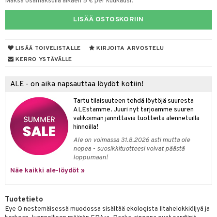
Maksa osamaksulla alkaen 5 € per kuukausi.
yt
verisuonet
ie
t
ood
LISÄÄ OSTOSKORIIN
talon kuorinta
poltto
rolia alentavat
talovoiteet
LISÄÄ TOIVELISTALLE
KIRJOITA ARVOSTELU
rasvahapot
KERRO YSTÄVÄLLE
hiuspuu
ALE - on aika napsauttaa löydöt kotiin!
riset rasvahapot
nia vahvistavat
Tartu tilaisuuteen tehdä löytöjä suuresta
ALEstamme. Juuri nyt tarjoamme suuren
 terveydenhuoltoa
valikoiman jännittäviä tuotteita alennetuilla
hinnoilla!
uolisto
ta
Ale on voimassa 31.8.2026 asti mutta ole
nopea - suosikkituotteesi voivat päästä
inen
ostuttimet
uutta säätelevät
loppumaan!
t
evitys
t
iini
Näe kaikki ale-löydöt »
 energiaa
 & helpottava
 & K
Tuotetieto
apia
tus
& nenä & kurkku
idantit
g
Eye Q nestemäisessä muodossa sisältää ekologista Iltahelokkiöljyä ja
spalvelu