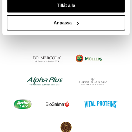
Tillåt alla
Equazen Eye Q
Equazen Eye Q chews
EQUAZEN
EQUAZEN
21,91
39,07
Anpassa
alk.
€
alk.
€