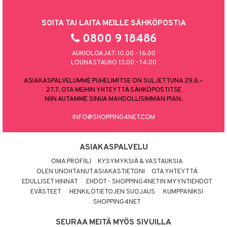
SOITA TAI LAITA MEILLE SÄHKÖPOSTIA
0800 9 18486
AUKIOLOAJAT: 10.00 - 16.00
LOUNASTAUKO 13.00 - 14.00
ASIAKASPALVELUMME PUHELIMITSE ON SULJETTUNA 29.6.–
27.7. OTA MEIHIN YHTEYTTÄ SÄHKÖPOSTITSE
NIIN AUTAMME SINUA MAHDOLLISIMMAN PIAN.
INFO@SHOPPING4NET.COM
ASIAKASPALVELU
OMA PROFIILI
KYSYMYKSIÄ & VASTAUKSIA
OLEN UNOHTANUT ASIAKASTIETONI
OTA YHTEYTTÄ
EDULLISET HINNAT
EHDOT - SHOPPING4NETIN MYYNTIEHDOT
EVÄSTEET
HENKILÖTIETOJEN SUOJAUS
KUMPPANIKSI
SHOPPING4NET
SEURAA MEITÄ MYÖS SIVUILLA