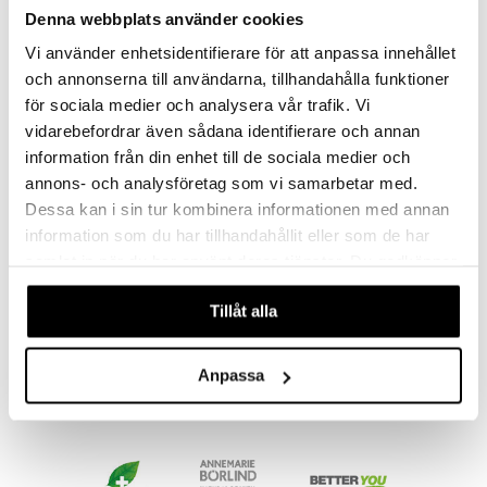
Denna webbplats använder cookies
Vi använder enhetsidentifierare för att anpassa innehållet
och annonserna till användarna, tillhandahålla funktioner
för sociala medier och analysera vår trafik. Vi
vidarebefordrar även sådana identifierare och annan
information från din enhet till de sociala medier och
annons- och analysföretag som vi samarbetar med.
WellAware-Selen + E Vitamin
Dessa kan i sin tur kombinera informationen med annan
WELLAWARE
information som du har tillhandahållit eller som de har
samlat in när du har använt deras tjänster. Du godkänner
11,89
€
våra cookies vid fortsatt användande av vår webbplats.
Tillåt alla
Anpassa