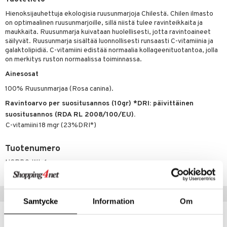
Hienoksijauhettuja ekologisia ruusunmarjoja Chilestä. Chilen ilmasto
yt
verisuonet
ie
t
ood
on optimaalinen ruusunmarjoille, sillä niistä tulee ravinteikkaita ja
talon kuorinta
maukkaita. Ruusunmarja kuivataan huolellisesti, jotta ravintoaineet
 terveydenhuoltoa
poltto
rolia alentavat
säilyvät. Ruusunmarja sisältää luonnollisesti runsaasti C-vitamiinia ja
talovoiteet
galaktolipidiä. C-vitamiini edistää normaalia kollageenituotantoa, jolla
uolisto
rasvahapot
ta
on merkitys ruston normaalissa toiminnassa.
inen
hiuspuu
ostuttimet
uutta säätelevät
Ainesosat
t
riset rasvahapot
evitys
t
iini
100% Ruusunmarjaa (Rosa canina).
Ravintoarvo per suositusannos (10gr) *DRI: päivittäinen
 energiaa
nia vahvistavat
 & helpottava
 & K
suositusannos (RDA RL 2008/100/EU).
apia
tus
& nenä & kurkku
idantit
g
C-vitamiini
18 mgr (23%DRI*)
spalvelu
ulatus
iinit
Tuotenumero
ksiä & vastauksia
o
puli
iinit
HCPB0-WL-1
tuotetta
n
uuri
 verkkokaupasta
Vinkkejä sinulle
ndra
Samtycke
Information
Om
neraalit
uskyky