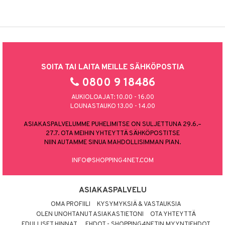
SOITA TAI LAITA MEILLE SÄHKÖPOSTIA
0800 9 18486
AUKIOLOAJAT: 10.00 - 16.00
LOUNASTAUKO 13.00 - 14.00
ASIAKASPALVELUMME PUHELIMITSE ON SULJETTUNA 29.6.–
27.7. OTA MEIHIN YHTEYTTÄ SÄHKÖPOSTITSE
NIIN AUTAMME SINUA MAHDOLLISIMMAN PIAN.
INFO@SHOPPING4NET.COM
ASIAKASPALVELU
OMA PROFIILI
KYSYMYKSIÄ & VASTAUKSIA
OLEN UNOHTANUT ASIAKASTIETONI
OTA YHTEYTTÄ
EDULLISET HINNAT
EHDOT - SHOPPING4NETIN MYYNTIEHDOT