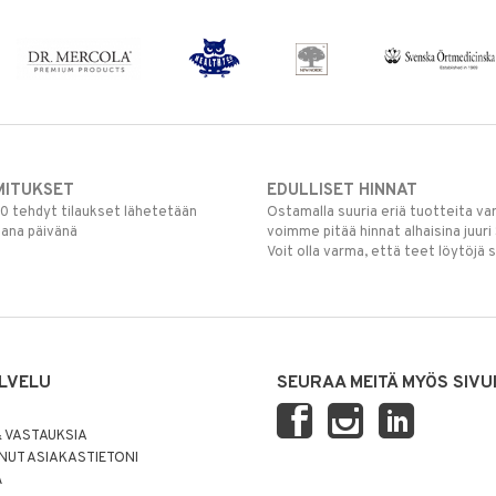
MITUKSET
EDULLISET HINNAT
00 tehdyt tilaukset lähetetään
Ostamalla suuria eriä tuotteita 
mana päivänä
voimme pitää hinnat alhaisina juuri
Voit olla varma, että teet löytöjä 
LVELU
SEURAA MEITÄ MYÖS SIVU
 VASTAUKSIA
UT ASIAKASTIETONI
Ä