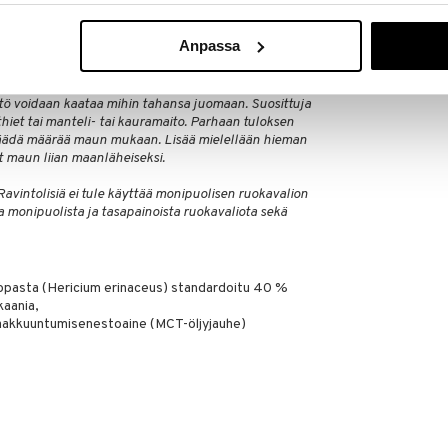
isesti biopohjaisesta muovista.
Anpassa
ässä.
sältö voidaan kaataa mihin tahansa juomaan. Suosittuja
thiet tai manteli- tai kauramaito. Parhaan tuloksen
 säädä määrää maun mukaan. Lisää mielellään hieman
et maun liian maanläheiseksi.
 Ravintolisiä ei tule käyttää monipuolisen ruokavalion
 monipuolista ja tasapainoista ruokavaliota sekä
opasta (Hericium erinaceus) standardoitu 40 %
kaania,
Paakkuuntumisenestoaine (MCT-öljyjauhe)