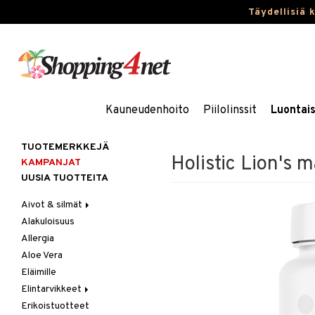
Täydellisiä 
Kauneudenhoito
Piilolinssit
Luontai
TUOTEMERKKEJÄ
Holistic Lion's 
KAMPANJAT
UUSIA TUOTTEITA
Aivot & silmät
Alakuloisuus
Muisti
Allergia
Rasvahapot
Aloe Vera
Silmät
Eläimille
Elintarvikkeet
Erikoistuotteet
Hedelmät & pähkinät