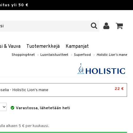
itus yli 50 €
si & Vauva
Tuotemerkkejä
Kampanjat
Shopping4net
»
Luontaistuotteet
»
Superfood
»
Holistic Lion's mane
22 €
elia - Holistic Lion's mane
Varastossa, lähetetään heti
la alkaen 5 € per kuukausi.