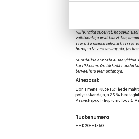
purkit on valmistettu 96-prosentt
Annostus
Annokset aikuisille: 1 kapseli päiv
Niille, jotka suosivat, kapselin si
vaihtoehtoja ovat kahvi, tee, smoo
saavuttamiseksi sekoita hyvin ja
hunajaa tai agavesiirappia, jos ko
Suositeltua annosta ei saa ylittää.
korvikkeena. On tärkeää noudattaa
terveellisiä elämäntapoja.
Ainesosat
Lion’s mane -uute 15:1 hedelmäkr
polysakkarideja ja 25 % beetaglu
Kasviskapseli (hypromelloosi), 
Tuotenumero
HHD20-HL-60