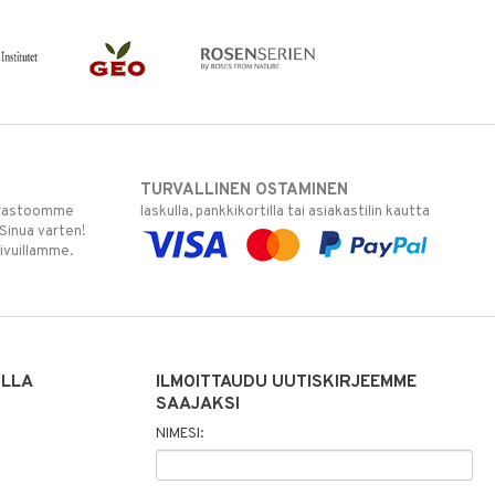
TURVALLINEN OSTAMINEN
varastoomme
laskulla, pankkikortilla tai asiakastilin kautta
 Sinua varten!
sivuillamme.
ILLA
ILMOITTAUDU UUTISKIRJEEMME
SAAJAKSI
NIMESI: