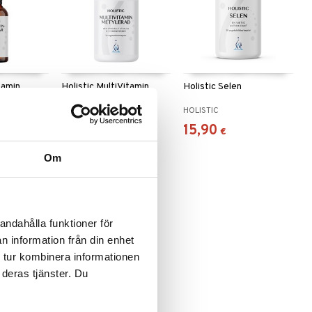
tamin
Holistic MultiVitamin
Holistic Selen
Metylerad
HOLISTIC
HOLISTIC
34,90
15,90
€
€
Om
andahålla funktioner för
n information från din enhet
 tur kombinera informationen
 deras tjänster. Du