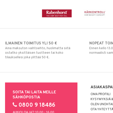
ILMAINEN TOIMITUS YLI 50 €
NOPEAT TOI
Aina maksuton vaihtoehto, huolimatta siitä
Ennen kello 13.
ostatko yksittäisen tuotteen tai koko
normaalisti sa
tilauksellesi joka ylittää 50 €.
ASIAKASPA
SOITA TAI LAITA MEILLE
OMA PROFIILI
SÄHKÖPOSTIA
KYSYMYKSIÄ &
0800 9 18486
OLEN UNOHTAN
OTA YHTEYTT
AUKIOLOAJAT: 10.00 - 16.00