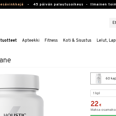
kesävinkkejä
-
45 päivän palautusoikeus -
Ilmainen toim
stuotteet
Apteekki
Fitness
Koti & Sisustus
Lelut, Lap
mane
60 kaps
22
€
Maksa osamaksul