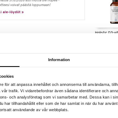
massa 31.8.2026 asti mutta ole nopea -
otteesi voivat päästä loppumaan!
i ale-löydöt »
Holistic D3-vi
ittyminen, muisti ja tarkkaavaisuus
droppar
etta
HOLISTIC
ta – 40 % polysakkarideja ja 25 % beetaglukaania
14,90
€
eapitoista uutetta Lion’s Mane -
una 40 % polysakkarideja ja 25 % beetaglukaania –
Information
et. Lion’s Mane (Hericium erinaceus), joka tunnetaan
 on ainutlaatuinen valkoinen tai keltainen sieni, joka
kit, jotka antavat sille leijonanharjaa muistuttavan
cookies
e för att anpassa innehållet och annonserna till användarna, tillh
yttöhistoria Aasiassa, missä sitä on arvostettu sekä
vår trafik. Vi vidarebefordrar även sådana identifierare och anna
sten ominaisuuksiensa vuoksi. Lion’s Mane on saanut
sina ja sitä pidetään potentiaalisten kognitiivisten
nnons- och analysföretag som vi samarbetar med. Dessa kan i sin
trooppisten aineiden kategoriaan, jotka tukevat
har tillhandahållit eller som de har samlat in när du har använt
enkinen selkeys, muisti ja tarkkaavaisuus.
ortsatt användande av vår webbplats.
 eikä sisällä tarpeettomia lisäaineita. Holisticin