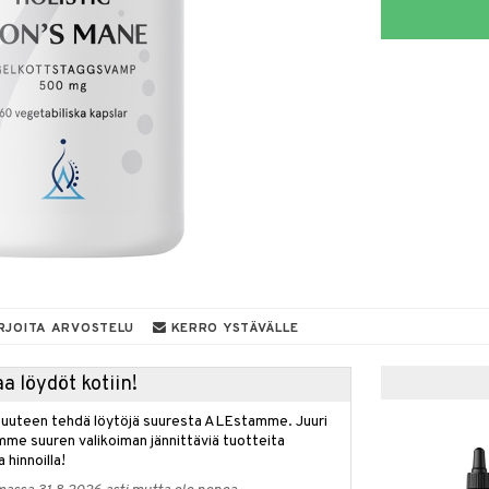
RJOITA ARVOSTELU
KERRO YSTÄVÄLLE
a löydöt kotiin!
isuuteen tehdä löytöjä suuresta ALEstamme. Juuri
mme suuren valikoiman jännittäviä tuotteita
a hinnoilla!