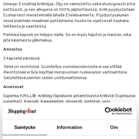
ndra
Omega-3 sisältää krilliöljyä. Öljy on valmistettu sekä ekologisesti että
eettisesti, ja sen alkuperä on 100% jäljitettävissä. Krilli pyydystetään
neraalit
uskyky
Ecoharvest-menetelmällä lähellä Etelämannerta. Pyydystysalueen
vesiä pidetään maailman puhtaimpina, koska ne sijaitsevat kaukana
tehtaista ja saasteista.
Pehmeä kapseli on helppo niellä. Se on myös hajuton ja mauton, eikä
jätä kalamaista jälkimakua.
Annostus
2 kapselia päivässä.
Tämä on ravintolisä. Suositeltua vuorokausiannosta ei saa ylittää.
Ravintolisää ei tule käyttää monipuolisen ruokavalion vaihtoehtona.
Säilytettävä pienten lasten ulottumattomissa.
Ainesosat
Superba KRILL® -krilliöljy (lipidiuute antarktisesta krillistä (Euphausia
superba)). Kapseli: Kalagelatiini, glyseroli, sorbitoli, vesi.
Ravintoarvo per 2 kapselia
Omega-3-rasvahapot yhteensä 318 mg
- josta EPA 178 mg
Samtycke
Information
Om
- DHA 82 mg
Fosfatidyylikoliini 566 mg