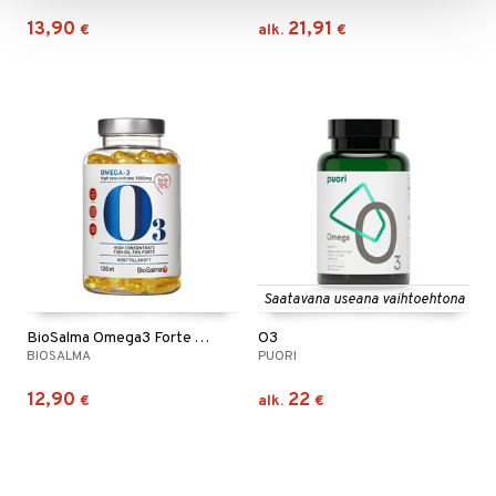
13,90
21,91
€
alk.
€
Saatavana useana vaihtoehtona
BioSalma Omega3 Forte 70% 1000mg
O3
BIOSALMA
PUORI
12,90
22
€
alk.
€