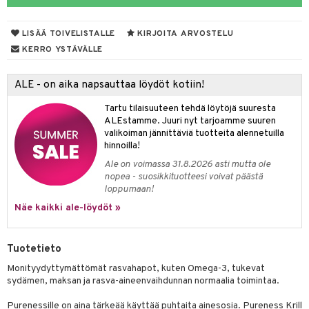
iot
yt
ie
t
i-intoleranssi
LISÄÄ TOIVELISTALLE
KIRJOITA ARVOSTELU
talon kuorinta
poltto
d
KERRO YSTÄVÄLLE
talovoiteet
verisuonet
ood
ALE - on aika napsauttaa löydöt kotiin!
 terveydenhuoltoa
rolia alentavat
Tartu tilaisuuteen tehdä löytöjä suuresta
uolisto
rasvahapot
ta
ALEstamme. Juuri nyt tarjoamme suuren
valikoiman jännittäviä tuotteita alennetuilla
inen
hiuspuu
ostuttimet
uutta säätelevät
hinnoilla!
Ale on voimassa 31.8.2026 asti mutta ole
t
riset rasvahapot
evitys
t
iini
nopea - suosikkituotteesi voivat päästä
loppumaan!
 energiaa
nia vahvistavat
 & helpottava
 & K
Näe kaikki ale-löydöt »
apia
tus
& nenä & kurkku
idantit
g
spalvelu
ulatus
iinit
Tuotetieto
ksiä & vastauksia
o
puli
iinit
Monityydyttymättömät rasvahapot, kuten Omega-3, tukevat
tuotetta
sydämen, maksan ja rasva-aineenvaihdunnan normaalia toimintaa.
n
uuri
 verkkokaupasta
Purenessille on aina tärkeää käyttää puhtaita ainesosia. Pureness Krill