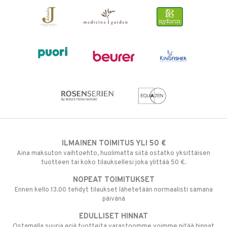
ILMAINEN TOIMITUS YLI 50 €
Aina maksuton vaihtoehto, huolimatta siitä ostatko yksittäisen
tuotteen tai koko tilauksellesi joka ylittää 50 €.
NOPEAT TOIMITUKSET
Ennen kello 13.00 tehdyt tilaukset lähetetään normaalisti samana
päivänä
EDULLISET HINNAT
Ostamalla suuria eriä tuotteita varastoomme voimme pitää hinnat