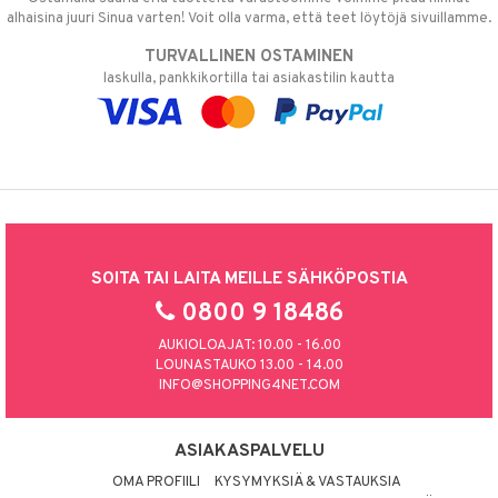
alhaisina juuri Sinua varten! Voit olla varma, että teet löytöjä sivuillamme.
TURVALLINEN OSTAMINEN
laskulla, pankkikortilla tai asiakastilin kautta
SOITA TAI LAITA MEILLE SÄHKÖPOSTIA
0800 9 18486
AUKIOLOAJAT: 10.00 - 16.00
LOUNASTAUKO 13.00 - 14.00
INFO@SHOPPING4NET.COM
ASIAKASPALVELU
OMA PROFIILI
KYSYMYKSIÄ & VASTAUKSIA