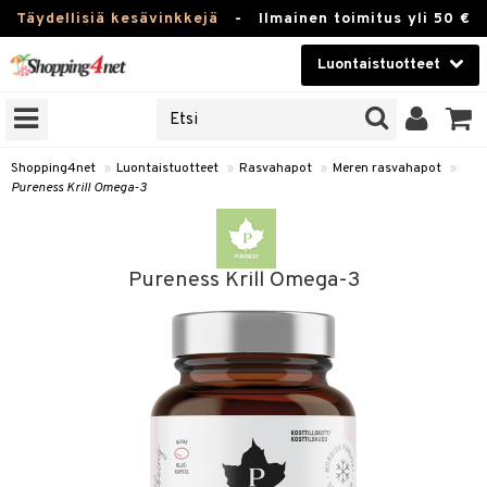
Täydellisiä kesävinkkejä
-
Ilmainen toimitus yli 50 €
Luontaistuotteet
ERKKEJÄ
Kauneudenhoito
JAT
UOTTEITA
Piilolinssit
Shopping4net
»
Luontaistuotteet
»
Rasvahapot
»
Meren rasvahapot
»
Pureness Krill Omega-3
Luontaistuotteet
silmät
Apteekki
suus
Pureness Krill Omega-3
apot
Fitness
Koti & Sisustus
Lelut, Lapsi & Vauva
kkeet
Tuotemerkkejä
otteet
ät & pähkinät
Kampanjat
iho & kynnet
en