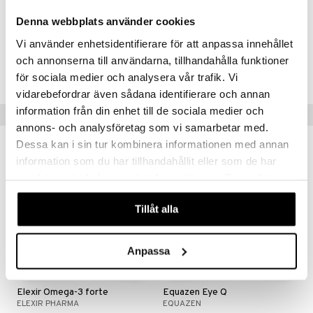
Koliini 83 mg
Astaksantiini 100 µg
Denna webbplats använder cookies
Vi använder enhetsidentifierare för att anpassa innehållet
Tuotenumero
och annonserna till användarna, tillhandahålla funktioner
HPAK6-QH-120
för sociala medier och analysera vår trafik. Vi
vidarebefordrar även sådana identifierare och annan
information från din enhet till de sociala medier och
Suositut tuotteet
annons- och analysföretag som vi samarbetar med.
Dessa kan i sin tur kombinera informationen med annan
information som du har tillhandahållit eller som de har
samlat in när du har använt deras tjänster. Du godkänner
våra cookies vid fortsatt användande av vår webbplats.
Tillåt alla
Anpassa
Saatavana useana vaihtoehtona
Elexir Omega-3 forte
Equazen Eye Q
ELEXIR PHARMA
EQUAZEN