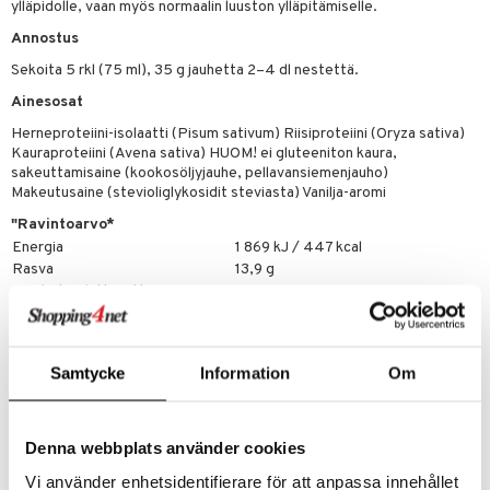
ylläpidolle, vaan myös normaalin luuston ylläpitämiselle.
Annostus
Sekoita 5 rkl (75 ml), 35 g jauhetta 2–4 dl nestettä.
Ainesosat
Herneproteiini-isolaatti (Pisum sativum) Riisiproteiini (Oryza sativa)
Kauraproteiini (Avena sativa) HUOM! ei gluteeniton kaura,
sakeuttamisaine (kookosöljyjauhe, pellavansiemenjauho)
Makeutusaine (stevioliglykosidit steviasta) Vanilja-aromi
"Ravintoarvo*
Energia
1 869 kJ / 447 kcal
Rasva
13,9 g
- josta tyydyttynyttä rasvaa
7,2 g
Hiilihydraatit
6,4 g
- josta sokereita
0,2 g
Kuitu
2,3 g
Samtycke
Information
Om
Proteiini
73 g
Suola
0,7 g
* Laskettu kuiva-aineesta.
Aminohappoprofiili per
100 g proteiiniraaka-ainetta
Denna webbplats använder cookies
Alaniini
2,9
Vi använder enhetsidentifierare för att anpassa innehållet
Arginiini
4,8