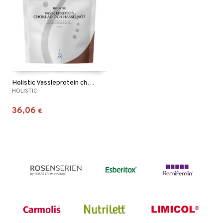
Holistic Vassleprotein choklad och hasselnöt
HOLISTIC
36,06
€