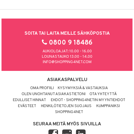
SOITA TAI LAITA MEILLE SÄHKÖPOSTIA
0800 9 18486
AUKIOLOAJAT: 10.00 - 16.00
LOUNASTAUKO 13.00 - 14.00
INFO@SHOPPING4NET.COM
ASIAKASPALVELU
OMA PROFIILI
KYSYMYKSIÄ & VASTAUKSIA
OLEN UNOHTANUT ASIAKASTIETONI
OTA YHTEYTTÄ
EDULLISET HINNAT
EHDOT - SHOPPING4NETIN MYYNTIEHDOT
EVÄSTEET
HENKILÖTIETOJEN SUOJAUS
KUMPPANIKSI
SHOPPING4NET
SEURAA MEITÄ MYÖS SIVUILLA