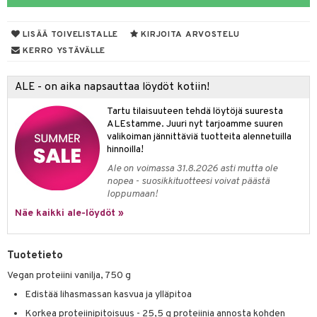
yt
ie
t
LISÄÄ TOIVELISTALLE
KIRJOITA ARVOSTELU
talon kuorinta
poltto
KERRO YSTÄVÄLLE
talovoiteet
pot
ALE - on aika napsauttaa löydöt kotiin!
iot
rasvahapot
Tartu tilaisuuteen tehdä löytöjä suuresta
svahapot
i-intoleranssi
ALEstamme. Juuri nyt tarjoamme suuren
valikoiman jännittäviä tuotteita alennetuilla
d
hinnoilla!
Ale on voimassa 31.8.2026 asti mutta ole
verisuonet
ood
nopea - suosikkituotteesi voivat päästä
loppumaan!
 terveydenhuoltoa
rolia alentavat
Näe kaikki ale-löydöt »
uolisto
rasvahapot
ta
inen
hiuspuu
ostuttimet
uutta säätelevät
Tuotetieto
t
riset rasvahapot
evitys
t
iini
Vegan proteiini vanilja, 750 g
Edistää lihasmassan kasvua ja ylläpitoa
 energiaa
nia vahvistavat
 & helpottava
 & K
Korkea proteiinipitoisuus - 25,5 g proteiinia annosta kohden