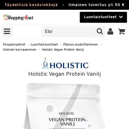
Täydellisiä kesävinkkejä
-
Ilmainen toimitus yli 50 €
Luontaistuotteet
ERKKEJÄ
Kauneudenhoito
JAT
UOTTEITA
Piilolinssit
Shopping4net
»
Luontaistuotteet
»
Painon pudottaminen
»
Aterian korvaaminen
»
Holistic Vegan Protein Vanilj
Luontaistuotteet
silmät
Apteekki
suus
Holistic Vegan Protein Vanilj
apot
Fitness
Koti & Sisustus
Lelut, Lapsi & Vauva
kkeet
Tuotemerkkejä
otteet
ät & pähkinät
Kampanjat
iho & kynnet
en