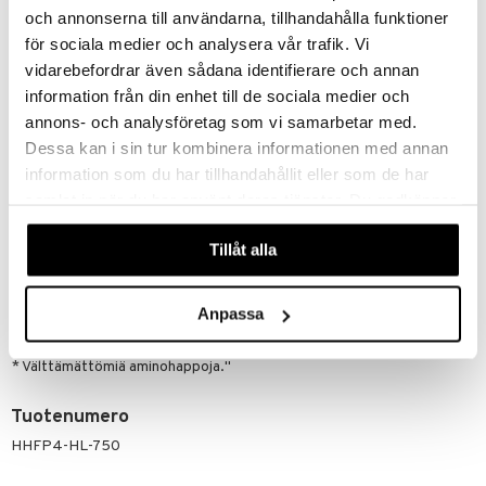
och annonserna till användarna, tillhandahålla funktioner
Asparagiinihappo
7,7
Kysteiini
1,0
för sociala medier och analysera vår trafik. Vi
Glutamiinihappo
11,8
vidarebefordrar även sådana identifierare och annan
Glysiini
2,5
information från din enhet till de sociala medier och
Histidiini*
2,1
annons- och analysföretag som vi samarbetar med.
Isoleusiini*
3,0
Dessa kan i sin tur kombinera informationen med annan
Leusiini*
5,9
Lysiini*
3,6
information som du har tillhandahållit eller som de har
Metioniini*
0,9
samlat in när du har använt deras tjänster. Du godkänner
Fenyylialaniini*
3,6
våra cookies vid fortsatt användande av vår webbplats.
Proliini
3,0
Tillåt alla
Seriini
2,7
Treoniini*
2,6
Tryptofaani*
0,9
Anpassa
Tyrosiini
2,7
Valiini*
3,4
* Välttämättömiä aminohappoja."
Tuotenumero
HHFP4-HL-750