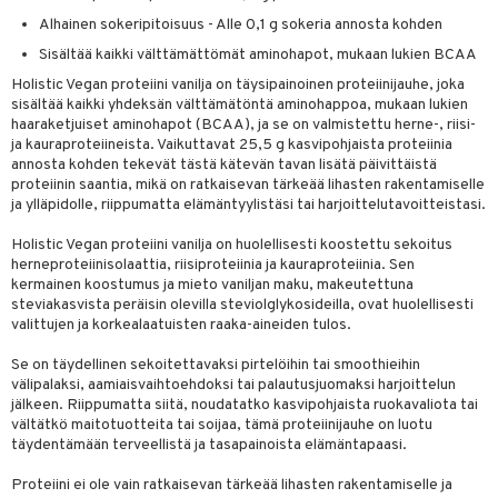
apia
tus
& nenä & kurkku
idantit
g
spalvelu
Alhainen sokeripitoisuus - Alle 0,1 g sokeria annosta kohden
ulatus
iinit
Sisältää kaikki välttämättömät aminohapot, mukaan lukien BCAA
ksiä & vastauksia
Holistic Vegan proteiini vanilja on täysipainoinen proteiinijauhe, joka
o
puli
iinit
tuotetta
sisältää kaikki yhdeksän välttämätöntä aminohappoa, mukaan lukien
n
uuri
haaraketjuiset aminohapot (BCAA), ja se on valmistettu herne-, riisi-
 verkkokaupasta
ja kauraproteiineista. Vaikuttavat 25,5 g kasvipohjaista proteiinia
ndra
annosta kohden tekevät tästä kätevän tavan lisätä päivittäistä
proteiinin saantia, mikä on ratkaisevan tärkeää lihasten rakentamiselle
neraalit
uskyky
ja ylläpidolle, riippumatta elämäntyylistäsi tai harjoittelutavoitteistasi.
Holistic Vegan proteiini vanilja on huolellisesti koostettu sekoitus
herneproteiinisolaattia, riisiproteiinia ja kauraproteiinia. Sen
kermainen koostumus ja mieto vaniljan maku, makeutettuna
steviakasvista peräisin olevilla steviolglykosideilla, ovat huolellisesti
valittujen ja korkealaatuisten raaka-aineiden tulos.
Se on täydellinen sekoitettavaksi pirtelöihin tai smoothieihin
välipalaksi, aamiaisvaihtoehdoksi tai palautusjuomaksi harjoittelun
jälkeen. Riippumatta siitä, noudatatko kasvipohjaista ruokavaliota tai
vältätkö maitotuotteita tai soijaa, tämä proteiinijauhe on luotu
täydentämään terveellistä ja tasapainoista elämäntapaasi.
Proteiini ei ole vain ratkaisevan tärkeää lihasten rakentamiselle ja