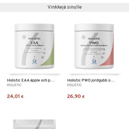
Vinkkejä sinulle
Holistic EAA äpple och päron
Holistic PWO jordgubb och vattenmelon
HOLISTIC
HOLISTIC
24,01
26,90
€
€