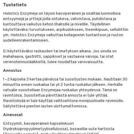
iot
rasvahapot
Tuotetieto
yt
ie
ideriviinietikka
svahapot
i-intoleranssi
Holistics Enzymeja on täysin kasviperäinen ja sisältää luonnollisia
talon kuorinta
entsyymejä ja yrttejä joilla ontukeva, vahvistava, puhdistava ja
d
kuntouttava vaikutus kehon lihaksille ja nivelille. Täydellinen
talovoiteet
käytettäväksi turvotukseen, arpikudokseen, treenikipuun, selluliittiin
verisuonet
t
ood
ym. Holistics Enzymeja vaikuttaa kollageenin tuotantoon ja ruston
uudelleenrakentamiseen.
 terveydenhuoltoa
poltto
rolia alentavat
Ei käytettäväksi raskauden tai imetyksen aikana. Jos sinulla on
uolisto
rasvahapot
ta
mahahaava, gastriitti, sappikivet ja vastaavia vaivoja, tai otat
verenohennuslääkkeitä, tulee noudattaa varovaisuutta.
inen
hiuspuu
ostuttimet
uutta säätelevät
Annostus
t
riset rasvahapot
evitys
t
iini
1–2 kapselia 3 kertaa päivässä tai suositusten mukaan. Nautitaan 30
 energiaa
nia vahvistavat
 & helpottava
 & K
minuuttia ennen ruokailua tai yli 2 tuntia ruokailun jälkeen. Herkälle
vatsalle suositellaan Enzymejaa ruokailun yhteydessä. Tämä on
apia
tus
& nenä & kurkku
idantit
g
ravintolisä. Suositeltua päivittäistä annosta ei tule ylittää.
spalvelu
Ravintolisää ei tule käyttää vaihtoehtona monipuoliselle ravinnolle.
ulatus
iinit
Säilytettävä pienten lasten ulottumattomissa.
ksiä & vastauksia
Ainesosat
o
puli
iinit
tuotetta
Entsyymit, kasviperäinen kapselinkuori
n
uuri
(hydroksipropyylimetyyliselluloosa), boswellia-uute hartsista
 verkkokaupasta