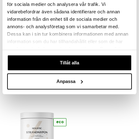
för sociala medier och analysera vår trafik. Vi
vidarebefordrar även sådana identifierare och annan
information från din enhet till de sociala medier och
annons- och analysföretag som vi samarbetar med.
Dessa kan i sin tur kombinera informationen med annan
information som du har tillhandahållit eller som de har
samlat in när du har använt deras tjänster. Du godkänner
våra cookies vid fortsatt användande av vår webbplats.
Tillåt alla
Holistic MSM
Holistic Q10
HOLISTIC
HOLISTIC
Anpassa
15,90
27,02
€
€
eco