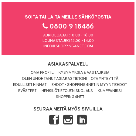
SOITA TAI LAITA MEILLE SÄHKÖPOSTIA
0800 9 18486
AUKIOLOAJAT: 10.00 - 16.00
LOUNASTAUKO 13.00 - 14.00
INFO@SHOPPING4NET.COM
ASIAKASPALVELU
OMA PROFIILI
KYSYMYKSIÄ & VASTAUKSIA
OLEN UNOHTANUT ASIAKASTIETONI
OTA YHTEYTTÄ
EDULLISET HINNAT
EHDOT - SHOPPING4NETIN MYYNTIEHDOT
EVÄSTEET
HENKILÖTIETOJEN SUOJAUS
KUMPPANIKSI
SHOPPING4NET
SEURAA MEITÄ MYÖS SIVUILLA