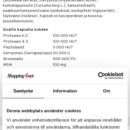
[Boswellia serrata], metyylisulfonyylimetaani (MSM),
ndra
kurkumajuuriuute [Curcuma long L.], kalsiumsitraatti,
paakkuuntumisenestoaine (piidioksidi, keskipitkät triglyseridit),
neraalit
uskyky
täyteaine (riisilese). Kapseli on kasviperäinen ja koostuu
puuselluloosasta.
Sisältö kapselia kohden
Proteaasi 6.0
100 000 HUT
Proteaasi 4.5
100 000 HUT
Peptidaasit
5 000 HUT
Serrazimes (Serrapeptaasi)
20 000 U
Bromelaiini
500 000 PU
MSM
100 mg
Kurkumiiniuute(95 %)
100 mg
Boswelliauute (40 %)
80 mg
Kalsium
4 mg
Samtycke
Information
Om
Tuotenumero
HE0K8-HL-60
Denna webbplats använder cookies
Vi använder enhetsidentifierare för att anpassa innehållet
Vinkkejä sinulle
och annonserna till användarna, tillhandahålla funktioner