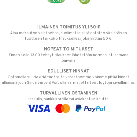
ILMAINEN TOIMITUS YLI 50 €
Aina maksuton vaihtoehto, huolimatta siitä ostatko yksittäisen
tuotteen tai koko tilauksellesi joka ylittää 50 €.
NOPEAT TOIMITUKSET
Ennen kello 13.00 tehdyt tilaukset lähetetään normaalisti samana
päivänä
EDULLISET HINNAT
Ostamalla suuria eriä tuotteita varastoomme voimme pitää hinnat
alhaisina juuri Sinua varten! Voit olla varma, että teet löytöjä sivuillamme.
TURVALLINEN OSTAMINEN
laskulla, pankkikortilla tai asiakastilin kautta